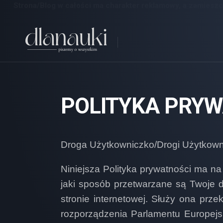
Strona/Blog w całości ma charakter reklamowy, a zamieszc
Skip
to
content
POLITYKA PRYW
Droga Użytkowniczko/Drogi Użytkown
Niniejsza Polityka prywatności ma na 
jaki sposób przetwarzane są Twoje
stronie internetowej. Służy ona prze
rozporządzenia Parlamentu Europejs