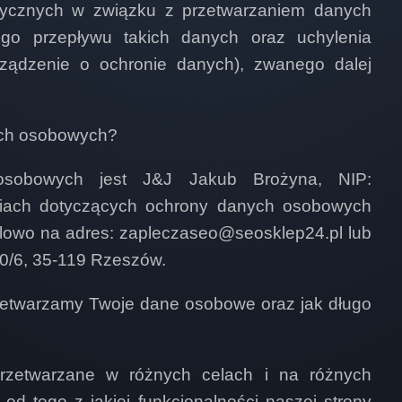
zycznych w związku z przetwarzaniem danych
o przepływu takich danych oraz uchylenia
ządzenie o ochronie danych), zwanego dalej
nych osobowych?
 osobowych jest
J&J Jakub Brożyna, NIP:
iach dotyczących ochrony danych osobowych
lowo na adres:
zapleczaseo@seosklep24.pl lub
10/6, 35-119 Rzeszów.
przetwarzamy Twoje dane osobowe oraz jak długo
zetwarzane w różnych celach i na różnych
d tego z jakiej funkcjonalności naszej strony