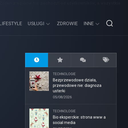
 Żaden z wpisów nie pochodzi od użytkowników, a wszystkie
LIFESTYLE
USŁUGI
ZDROWIE
INNE
TECHNOLOGIE
SPORT,
TURYSTYKA
EDUKACJA,
ROZRYWKA
TECHNOLOGIE
MOTORYZACJA,
Bezprzewodowe działa,
TRANSPORT
przewodowe nie: diagnoza
usterki
05/08/2026
TECHNOLOGIE
Bio eksperckie: strona www a
social media