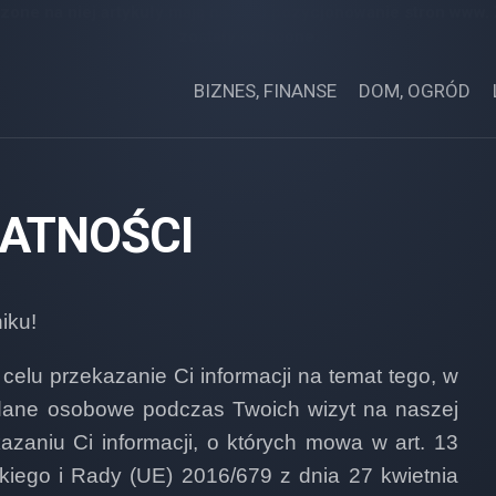
zone na niej artykuły mają na celu pozycjonowanie stron www.
zostały opłacone.
BIZNES, FINANSE
DOM, OGRÓD
ATNOŚCI
iku!
celu przekazanie Ci informacji na temat tego, w
 dane osobowe podczas Twoich wizyt na naszej
kazaniu Ci informacji, o których mowa w art. 13
kiego i Rady (UE) 2016/679 z dnia 27 kwietnia