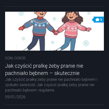
0
DOM, OGRÓD
Jak czyścić pralkę żeby pranie nie
pachniało bębnem – skutecznie
Jak czyścić pralkę żeby pranie nie pachniało bębnem i
zyskało świeżość Jak czyścić pralkę żeby pranie nie
pachniało bębnem: regularne...
09/01/2026