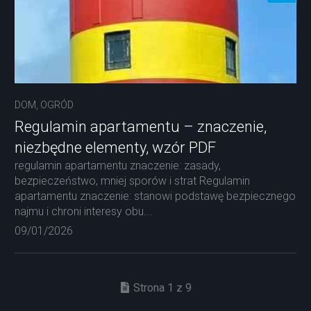
DOM, OGRÓD
Regulamin apartamentu – znaczenie,
niezbędne elementy, wzór PDF
regulamin apartamentu znaczenie: zasady,
bezpieczeństwo, mniej sporów i strat Regulamin
apartamentu znaczenie: stanowi podstawę bezpiecznego
najmu i chroni interesy obu...
09/01/2026
Strona 1 z 9