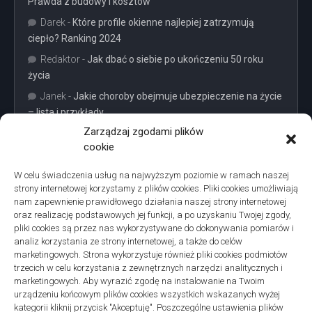
Prawda z budowy i kosztów
Darek
-
Które profile okienne najlepiej zatrzymują
ciepło? Ranking 2024
Redaktor
-
Jak dbać o siebie po ukończeniu 50 roku
życia
Janek
-
Jakie choroby obejmuje ubezpieczenie na życie
– lista i przykłady
Zarządzaj zgodami plików
cookie
W celu świadczenia usług na najwyższym poziomie w ramach naszej
strony internetowej korzystamy z plików cookies. Pliki cookies umożliwiają
Projekty domów Podkarpacie
nam zapewnienie prawidłowego działania naszej strony internetowej
oraz realizację podstawowych jej funkcji, a po uzyskaniu Twojej zgody,
pliki cookies są przez nas wykorzystywane do dokonywania pomiarów i
analiz korzystania ze strony internetowej, a także do celów
marketingowych. Strona wykorzystuje również pliki cookies podmiotów
trzecich w celu korzystania z zewnętrznych narzędzi analitycznych i
linki z nap
marketingowych. Aby wyrazić zgodę na instalowanie na Twoim
urządzeniu końcowym plików cookies wszystkich wskazanych wyżej
kategorii kliknij przycisk "Akceptuję". Poszczególne ustawienia plików