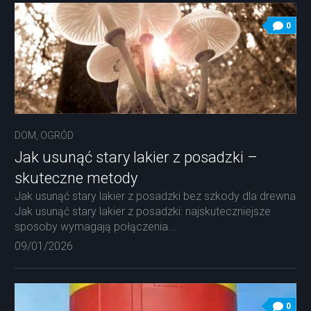
0
DOM, OGRÓD
Jak usunąć stary lakier z posadzki –
skuteczne metody
Jak usunąć stary lakier z posadzki bez szkody dla drewna
Jak usunąć stary lakier z posadzki: najskuteczniejsze
sposoby wymagają połączenia...
09/01/2026
0