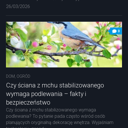
26/03/2026
0
DOM, OGRÓD
Czy ściana z mchu stabilizowanego
wymaga podlewania – fakty i
bezpieczeństwo
Czy ściana z mchu stabilizowanego wymaga
podlewania? To pytanie pada często wśród osób
planujących oryginalną dekorację wnętrza. Wyjaśniam