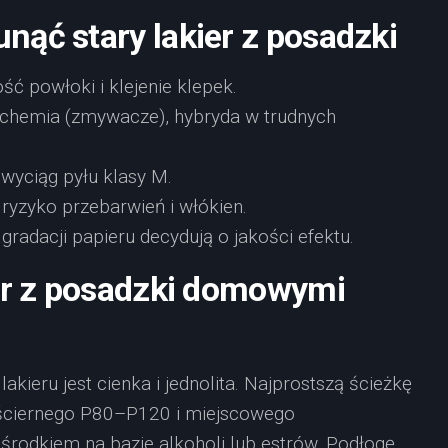
unąć stary lakier z posadzki
ść powłoki i klejenie klepek.
 chemia (zmywacze), hybryda w trudnych
 wyciąg pyłu klasy M.
 ryzyko przebarwień i włókien.
gradacji papieru decydują o jakości efektu.
ier z posadzki domowymi
kieru jest cienka i jednolita. Najprostszą ścieżkę
 ściernego P80–P120 i miejscowego
rodkiem na bazie alkoholi lub estrów. Podłogę