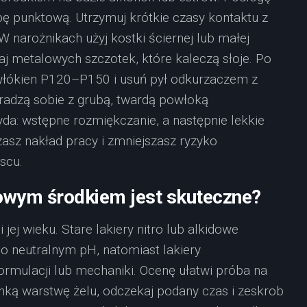
bę punktową. Utrzymuj krótkie czasy kontaktu z
W narożnikach użyj kostki ściernej lub małej
ikaj metalowych szczotek, które kaleczą słoje. Po
włókien P120–P150 i usuń pył odkurzaczem z
adzą sobie z grubą, twardą powłoką
yda: wstępne rozmiękczanie, a następnie lekkie
zasz nakład pracy i zmniejszasz ryzyko
scu.
owym środkiem jest skuteczne?
jej wieku. Stare lakiery nitro lub alkidowe
 neutralnym pH, natomiast lakiery
rmulacji lub mechaniki. Ocenę ułatwi próba na
nką warstwę żelu, odczekaj podany czas i zeskrob