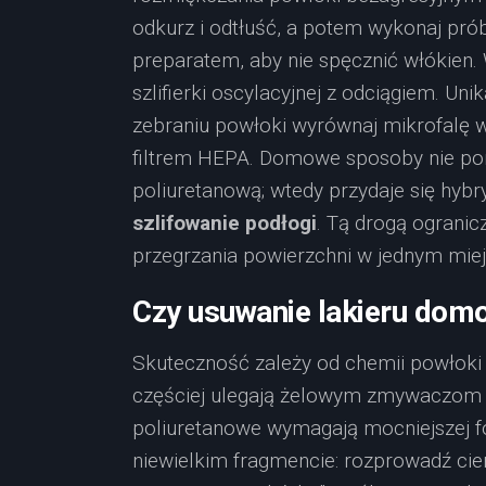
odkurz i odtłuść, a potem wykonaj pró
preparatem, aby nie spęcznić włókien. 
szlifierki oscylacyjnej z odciągiem. Un
zebraniu powłoki wyrównaj mikrofalę 
filtrem HEPA. Domowe sposoby nie por
poliuretanową; wtedy przydaje się hybr
szlifowanie podłogi
. Tą drogą ogranic
przegrzania powierzchni w jednym miej
Czy usuwanie lakieru dom
Skuteczność zależy od chemii powłoki i 
częściej ulegają żelowym zmywaczom o
poliuretanowe wymagają mocniejszej fo
niewielkim fragmencie: rozprowadź cie