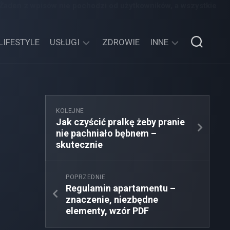
 Żaden z wpisów nie pochodzi od użytkowników, a wszystkie
LIFESTYLE
USŁUGI
ZDROWIE
INNE
TECHNOLOGIE
SPORT,
TURYSTYKA
EDUKACJA,
KOLEJNE
ROZRYWKA
Jak czyścić pralkę żeby pranie
nie pachniało bębnem –
MOTORYZACJA,
skutecznie
TRANSPORT
POPRZEDNIE
Regulamin apartamentu –
znaczenie, niezbędne
elementy, wzór PDF