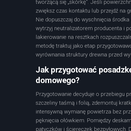
tworzącą się „skórkę”. Jeśli powierzchn
zwiększ czas kontaktu lub przejdź na g
Nie dopuszczaj do wyschnięcia środka 
wytrzyj neutralizatorem producenta i 
lakierowanie na resztkach rozpuszczal
metodę traktuj jako etap przygotowawc
wyrównania struktury drewna przed w
Jak przygotować posadzkę
domowego?
Przygotowanie decyduje o przebiegu pra
szczeliny taśmą i folią, zdemontuj krat
intensywną wymianę powietrza bez prze
pęknięcia ołówkiem. Pomiędzy deskami 
patyczków i ściereczek bezpyłowych. D