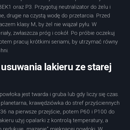
BEK1 oraz P3. Przygotuj neutralizator do żelu i
e, drugie na czystą wodę do przetarcia. Przed
czem klasy M, by żel nie wiązał pyłu. W
iały, zwłaszcza próg i cokół. Po próbie oczekuj
potem pracuj krótkimi seriami, by utrzymać równy
hni.
usuwania lakieru ze starej
owłoka jest twarda i gruba lub gdy liczy się czas.
 planetarna, krawędziówka do stref przyściennych
–P36 na pierwsze przejście, potem P60 i P100 do
kieru użyj opalarki z kontrolą temperatury, a
m redukuje „mazanie” mięknącej powłoki. W