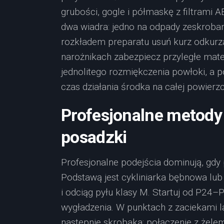
grubości, gogle i półmaskę z filtrami A
dwa wiadra: jedno na odpady zeskroban
rozkładem preparatu usuń kurz odkurza
narożnikach zabezpiecz przyległe mater
jednolitego rozmiękczenia powłoki, a 
czas działania środka na całej powierzc
Profesjonalne metody 
posadzki
Profesjonalne podejścia dominują, gdy p
Podstawą jest cykliniarka bębnowa lub
i odciąg pyłu klasy M. Startuj od P24
wygładzenia. W punktach z zaciekami la
następnie skrobaka; połączenie z żele