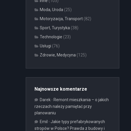
Inne
(103)
Moda, Uroda
(25)
Motoryzacja, Transport
(82)
Sport, Turystyka
(38)
Technologie
(23)
Usługi
(76)
Zdrowie, Medycyna
(125)
Najnowsze komentarze
Darek
-
Remont mieszkania – o jakich
rzeczach należy pamiętać przy
planowaniu
Emil
-
Jakie typy prefabrykowanych
stropów w Polsce? Prawda z budowy i