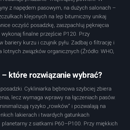
szyny z napędem pasowym, na dużych salonach –
zułkach klejonych na lep bitumiczny unikaj
ice oczyść posadzkę, zaszpachluj pęknięcia
 wykonaj finalne przejście P120. Przy
ariery kurzu i czujnik pyłu. Zadbaj o filtrację i
a lotnych związków organicznych (Źródło: WHO,
e – które rozwiązanie wybrać?
 posadzki. Cykliniarka bębnowa szybciej zbiera
enia, lecz wymaga wprawy na łączeniach pasów.
, minimalizują ryzyko „rowków” i pozwalają na
nkich lakierach i twardych gatunkach
 planetarny z siatkami P60–P100. Przy miękkich