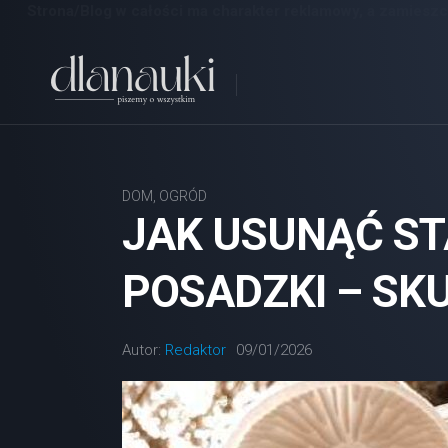
Strona/Blog w całości ma charakter reklamowy, a zamieszc
Skip
to
content
DOM, OGRÓD
JAK USUNĄĆ ST
POSADZKI – SK
Autor:
Redaktor
09/01/2026