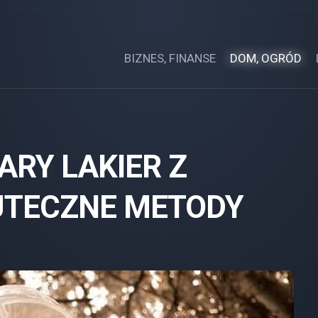
zone na niej artykuły mają na celu pozycjonowanie stron www.
zostały opłacone.
BIZNES, FINANSE
DOM, OGRÓD
ARY LAKIER Z
UTECZNE METODY