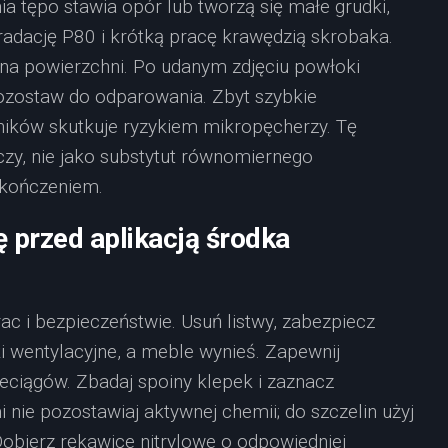
ia tępo stawia opór lub tworzą się małe grudki,
radację P80 i krótką pracę krawędzią skrobaka.
na powierzchni. Po udanym zdjęciu powłoki
pozostaw do odparowania. Zbyt szybkie
ników skutkuje ryzykiem mikropęcherzy. Tę
zy, nie jako substytut równomiernego
ykończeniem.
 przed aplikacją środka
c i bezpieczeństwie. Usuń listwy, zabezpiecz
ki wentylacyjne, a meble wynieś. Zapewnij
ciągów. Zbadaj spoiny klepek i zaznacz
nie pozostawiaj aktywnej chemii; do szczelin użyj
obierz rękawice nitrylowe o odpowiedniej