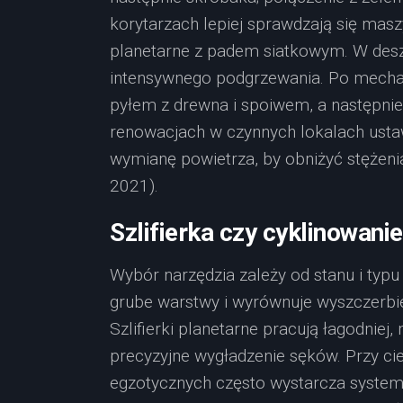
korytarzach lepiej sprawdzają się ma
planetarne z padem siatkowym. W deszc
intensywnego podgrzewania. Po mechan
pyłem z drewna i spoiwem, a następnie
renowacjach w czynnych lokalach ustaw b
wymianę powietrza, by obniżyć stężeni
2021).
Szlifierka czy cyklinowani
Wybór narzędzia zależy od stanu i typu
grube warstwy i wyrównuje wyszczerbi
Szlifierki planetarne pracują łagodniej
precyzyjne wygładzenie sęków. Przy cie
egzotycznych często wystarcza system