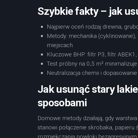
Szybkie fakty –
jak us
Najpierw oceń rodzaj drewna, grubo
Metody: mechanika (cyklinowanie),
miejscach.
Kluczowe BHP: filtr P3, filtr ABEK1,
Test próbny na 0,5 m² minimalizuje
Neutralizacja chemii i dopasowanie 
Jak usunąć stary lak
sposobami
Domowe metody działają, gdy warstwa la
stanowi połączenie skrobaka, papieru
rozmiękczania powłoki bezagresyjnym ś