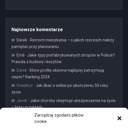
Najnowsze komentarze
Darek
-
Remont mieszkania – o jakich rzeczach należy
pamiętać przy planowaniu
Emil
-
Jakie typy prefabrykowanych stropów w Polsce?
Prawda z budowy i kosztów
Darek
-
Które profile okienne najlepiej zatrzymują
ciepło? Ranking 2024
Redaktor
-
Jak dbać o siebie po ukończeniu 50 roku
życia
Janek
-
Jakie choroby obejmuje ubezpieczenie na życie
– lista i przykłady
Zarządzaj zgodami plików
cookie