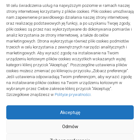
W celu świadczenia usług na najwyższym poziomie w ramach naszej
strony internetowej korzystamy z plików cookies. Pliki cookies umożliwiają
Projekty domów Podkarpacie
nam zapewnienie prawidłowego działania naszej strony internetowej
oraz realizację podstawowych jej funkcji, a po uzyskaniu Twojej zgody,
pliki cookies są przez nas wykorzystywane do dokonywania pomiarów i
analiz korzystania ze strony internetowej, a także do celów
marketingowych. Strona wykorzystuje również pliki cookies podmiotów
trzecich w celu korzystania z zewnętrznych narzędzi analitycznych i
linki z nap
marketingowych. Aby wyrazić zgodę na instalowanie na Twoim
urządzeniu końcowym plików cookies wszystkich wskazanych wyżej
kategorii kliknij przycisk "Akceptuję". Poszczególne ustawienia plików
cookies możesz zmieniać po kliknięciu przycisku „Zobacz preferencje”.
Jeśli ustawienia odpowiadają Twoim preferencjom, aby wyrazić zgodę
na instalowanie plików cookies na Twoim urządzeniu końcowym w
wybranym przez Ciebie zakresie kliknij przycisk "Akceptuję".
Szczegółowe znajdziesz w
Polityce prywatności
.
Akceptuję
Odmów
Społeczność Edukacyjna © 2026. All Rights Reserved.