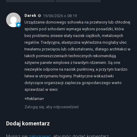
Darek
19/06/2026 o 08:19
Urządzanie domowego schowka na przetwory lub chłodnej
spiżarni pod schodami wymaga wyboru posadzki, która
bez problemu zniesie stały nacisk ciężkich, metalowych
regałów. Tradycyjna, elastyczna wykładzina mogłaby ulec
trwałemu przecięciu lub odkształceniu, dlatego architekci w
takich pomieszczeniach technicznych rekomendują
sztywne panele winylowe z twardym rdzeniem. Są one
niezwykle odporne na nacisk punktowy, a przy tym bardzo
łatwe w utrzymaniu higieny. Praktyczne wskazówki
dotyczące organizacji zaplecza gospodarczego warto
sprawdzać w sieci.
+Reklama+
Zaloguj się, aby odpowiedzieć
Dodaj komentarz
Musisz się
zalogować
, aby móc dodać komentarz.