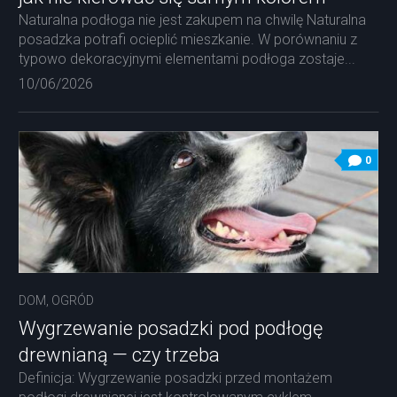
Naturalna podłoga nie jest zakupem na chwilę Naturalna
posadzka potrafi ocieplić mieszkanie. W porównaniu z
typowo dekoracyjnymi elementami podłoga zostaje...
10/06/2026
0
DOM, OGRÓD
Wygrzewanie posadzki pod podłogę
drewnianą — czy trzeba
Definicja: Wygrzewanie posadzki przed montażem