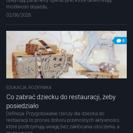
obejmują parametry operacyjne, które determinują
możliwość dojazdu,...
02/06/2026
0
EDUKACJA, ROZRYWKA
Co zabrać dziecku do restauracji, żeby
posiedziało
Definicja: Przygotowanie rzeczy dla dziecka do
restauracji to proces doboru przenośnych aktywności,
które podtrzymują uwagę bez zakłócania otoczenia, a