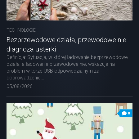
TECHNOLOGIE
Bezprzewodowe działa, przewodowe nie:
diagnoza usterki
Definicja: Sytuacja, w której ładowanie bezprzewodowe
działa, a ładowanie przewodowe nie, wskazuje na
problem w torze USB odpowiedzialnym za
doprowadzenie...
05/08/2026
0