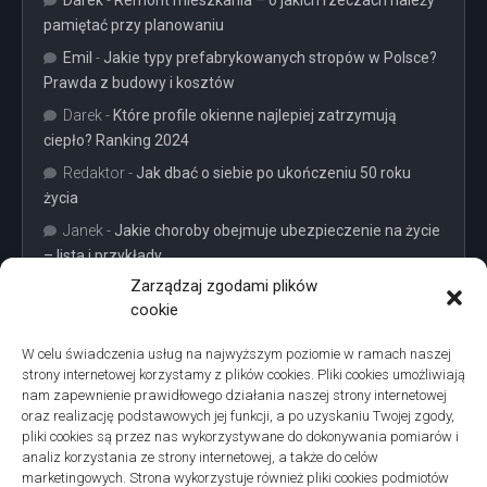
Darek
-
Remont mieszkania – o jakich rzeczach należy
pamiętać przy planowaniu
Emil
-
Jakie typy prefabrykowanych stropów w Polsce?
Prawda z budowy i kosztów
Darek
-
Które profile okienne najlepiej zatrzymują
ciepło? Ranking 2024
Redaktor
-
Jak dbać o siebie po ukończeniu 50 roku
życia
Janek
-
Jakie choroby obejmuje ubezpieczenie na życie
– lista i przykłady
Zarządzaj zgodami plików
cookie
W celu świadczenia usług na najwyższym poziomie w ramach naszej
strony internetowej korzystamy z plików cookies. Pliki cookies umożliwiają
Projekty domów Podkarpacie
nam zapewnienie prawidłowego działania naszej strony internetowej
oraz realizację podstawowych jej funkcji, a po uzyskaniu Twojej zgody,
pliki cookies są przez nas wykorzystywane do dokonywania pomiarów i
analiz korzystania ze strony internetowej, a także do celów
marketingowych. Strona wykorzystuje również pliki cookies podmiotów