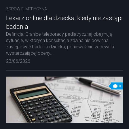
ZDROWIE, MEDYCYNA
Lekarz online dla dziecka: kiedy nie zastąpi
badania
Definicja: Granice teleporady pediatrycznej obejmują
sytuacje, w których konsultacja zdalna nie powinna
zastępować badania dziecka, ponieważ nie zapewnia
wystarczającej oceny...
23/06/2026
0