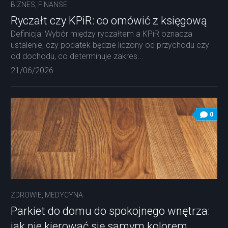
BIZNES, FINANSE
Ryczałt czy KPiR: co omówić z księgową
Definicja: Wybór między ryczałtem a KPiR oznacza
ustalenie, czy podatek będzie liczony od przychodu czy
od dochodu, co determinuje zakres...
21/06/2026
0
ZDROWIE, MEDYCYNA
Parkiet do domu do spokojnego wnętrza:
jak nie kierować się samym kolorem