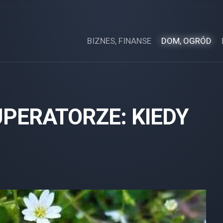
zone na niej artykuły mają na celu pozycjonowanie stron www.
zostały opłacone.
BIZNES, FINANSE
DOM, OGRÓD
UPERATORZE: KIEDY