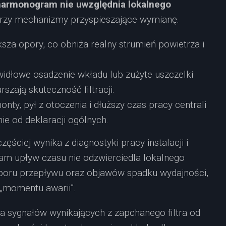
 harmonogram nie uwzględnia lokalnego
 trzy mechanizmy przyspieszające wymianę.
ksza opory, co obniża realny strumień powietrza i
widłowe osadzenie wkładu lub zużyte uszczelki
szają skuteczność filtracji.
onty, pył z otoczenia i dłuższy czas pracy centrali
ie od deklaracji ogólnych.
ęściej wynika z diagnostyki pracy instalacji i
sam upływ czasu nie odzwierciedla lokalnego
poru przepływu oraz objawów spadku wydajności,
 „momentu awarii”.
a sygnałów wynikających z zapchanego filtra od