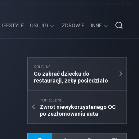
 Żaden z wpisów nie pochodzi od użytkowników, a wszystkie
LIFESTYLE
USŁUGI
ZDROWIE
INNE
TECHNOLOGIE
SPORT,
TURYSTYKA
EDUKACJA,
KOLEJNE
ROZRYWKA
Co zabrać dziecku do
restauracji, żeby posiedziało
MOTORYZACJA,
TRANSPORT
POPRZEDNIE
Zwrot niewykorzystanego OC
po zezłomowaniu auta