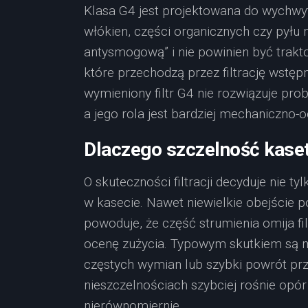
Klasa G4 jest projektowana do wychwyt
włókien, części organicznych czy pyłu n
antysmogową” i nie powinien być trak
które przechodzą przez filtrację wstęp
wymieniony filtr G4 nie rozwiązuje pr
a jego rola jest bardziej mechaniczno-o
Dlaczego szczelność kasety
O skuteczności filtracji decyduje nie t
w kasecie. Nawet niewielkie obejście 
powoduje, że część strumienia omija fil
ocenę zużycia. Typowym skutkiem są 
częstych wymian lub szybki powrót pr
nieszczelnościach szybciej rośnie opór
nierównomiernie.