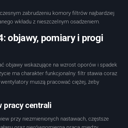
czesnym zabrudzeniu komory filtrów najbardziej
anego wkładu z nieszczelnym osadzeniem.
4: objawy, pomiary i progi
zać objawy wskazujące na wzrost oporów i spadek
ycie ma charakter funkcjonalny: filtr stawia coraz
 a wentylatory muszą pracować ciężej, żeby
 pracy centrali
wiew przy niezmienionych nastawach, częstsze
hałasu oraz nierównomierna praca między