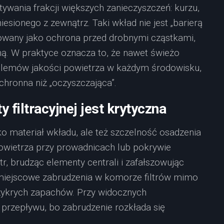
ywania frakcji większych zanieczyszczeń: kurzu,
iesionego z zewnątrz. Taki wkład nie jest „barierą
towany jako ochrona przed drobnymi cząstkami,
ną. W praktyce oznacza to, że nawet świeżo
oblemów jakości powietrza w każdym środowisku,
chronna niż „oczyszczająca”.
 filtracyjnej jest krytyczna
ylko materiał wkładu, ale też szczelność osadzenia
powietrza przy prowadnicach lub pokrywie
tr, brudząc elementy centrali i zafałszowując
miejscowe zabrudzenia w komorze filtrów mimo
zykrych zapachów. Przy widocznych
 przepływu, bo zabrudzenie rozkłada się