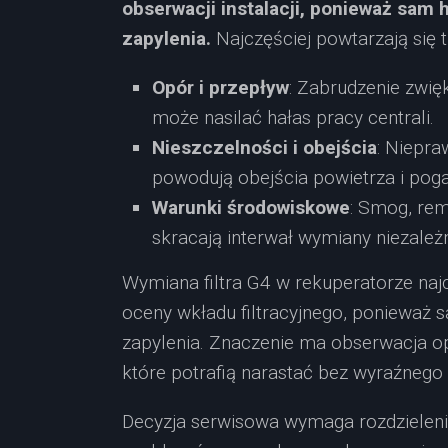
obserwacji instalacji, ponieważ sam
zapylenia.
Najczęściej powtarzają się
Opór i przepływ
: Zabrudzenie zwię
może nasilać hałas pracy centrali.
Nieszczelności i obejścia
: Niepra
powodują obejścia powietrza i pogar
Warunki środowiskowe
: Smog, rem
skracają interwał wymiany niezależn
Wymiana filtra G4 w rekuperatorze najcz
oceny wkładu filtracyjnego, ponieważ 
zapylenia. Znaczenie ma obserwacja o
które potrafią narastać bez wyraźnego
Decyzja serwisowa wymaga rozdzieleni