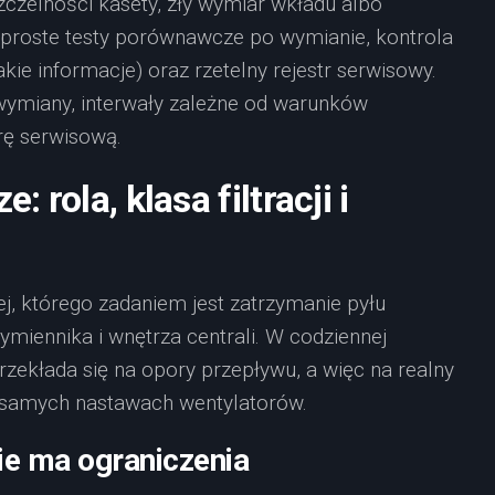
zelności kasety, zły wymiar wkładu albo
 proste testy porównawcze po wymianie, kontrola
akie informacje) oraz rzetelny rejestr serwisowy.
a wymiany, interwały zależne od warunków
rę serwisową.
: rola, klasa filtracji i
nej, którego zadaniem jest zatrzymanie pyłu
miennika i wnętrza centrali. W codziennej
przekłada się na opory przepływu, a więc na realny
h samych nastawach wentylatorów.
kie ma ograniczenia