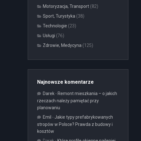
Motoryzacja, Transport
(82)
Sport, Turystyka
(38)
Technologie
(23)
Usługi
(76)
Zdrowie, Medycyna
(125)
Najnowsze komentarze
Darek
-
Remont mieszkania – o jakich
rzeczach należy pamiętać przy
planowaniu
Emil
-
Jakie typy prefabrykowanych
stropów w Polsce? Prawda z budowy i
kosztów
Darek
-
Które profile okienne najlepiej