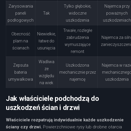
Zarysowania
Tylko głębokie,
Najemca przy
paneli
Tak
widoczne
poważnych
podłogowych
uszkodzenia
uszkodzeniach
Trwałe, rozległe
Obecność
Niewielkie,
zabrudzenia
Najemca za siln
plam na
łatwe do
wymuszające
zanieczyszczen
ścianach
usunięcia
remont
Wadliwa
Zepsuta
Uszkodzona
Najemca w razi
ze
bateria
mechanicznie przez
mechaniczneg
względu
umywalkowa
najemcę
uszkodzenia
na wiek
Jak właściciele podchodzą do
uszkodzeń ścian i drzwi
Właściciele rozpatrują indywidualnie każde uszkodzenie
ściany czy drzwi.
Powierzchniowe rysy lub drobne otarcia