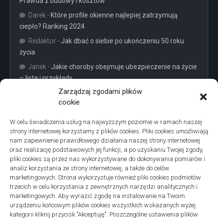
Prawda z budowy i kosztów
Darek
-
Które profile okienne najlepiej zatrzymują
ciepło? Ranking 2024
Redaktor
-
Jak dbać o siebie po ukończeniu 50 roku
życia
Janek
-
Jakie choroby obejmuje ubezpieczenie na życie
– lista i przykłady
Zarządzaj zgodami plików
cookie
W celu świadczenia usług na najwyższym poziomie w ramach naszej
strony internetowej korzystamy z plików cookies. Pliki cookies umożliwiają
Projekty domów Podkarpacie
nam zapewnienie prawidłowego działania naszej strony internetowej
oraz realizację podstawowych jej funkcji, a po uzyskaniu Twojej zgody,
pliki cookies są przez nas wykorzystywane do dokonywania pomiarów i
analiz korzystania ze strony internetowej, a także do celów
marketingowych. Strona wykorzystuje również pliki cookies podmiotów
trzecich w celu korzystania z zewnętrznych narzędzi analitycznych i
linki z nap
marketingowych. Aby wyrazić zgodę na instalowanie na Twoim
urządzeniu końcowym plików cookies wszystkich wskazanych wyżej
kategorii kliknij przycisk "Akceptuję". Poszczególne ustawienia plików