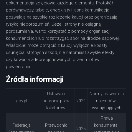
dokumentacja zdjęciowa każdego elementu. Protokół
porównawczy, tabele, checklisty i jasna komunikacja
pozwalają na szybkie rozliczenie kaucji oraz ograniczają
ryzyko nieporozumień. Jeżeli strony nie osiągną
porozumienia, warto korzystać z pomocy organizacji
konsumenckich lub rozstrzygać spór na drodze sądowej.
Właściciel może potrącić z kaucji wyłącznie koszty
usunięcia istotnych szkód, nie natomiast zwykłe efekty
użytkowania zdeprecjonowanych przedmiotów i
powierzchni.
Źródła informacji
Ustawa o
Normy prawne dla
gov.pl
ochronie praw
2024
najemców i
lokatorów
wynajmujących
Prawa
Federacja
Przewodnik
konsumenta i
2025