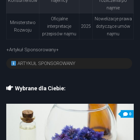
Konsumentów
najemcy
rozliczenia po
najmie
Oficjalne
Nowelizacje prawa
Ministerstwo
interpretacje
2025
dotyczące umów
Rozwoju
przepisów najmu
najmu
+Artykuł Sponsorowany+
ARTYKUŁ SPONSOROWANY
Wybrane dla Ciebie:
0