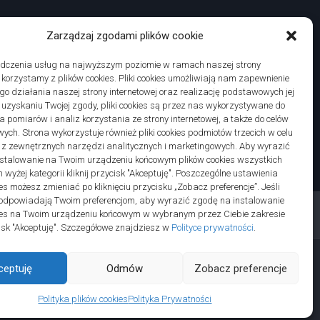
Zarządzaj zgodami plików cookie
adczenia usług na najwyższym poziomie w ramach naszej strony
j korzystamy z plików cookies. Pliki cookies umożliwiają nam zapewnienie
o działania naszej strony internetowej oraz realizację podstawowych jej
po uzyskaniu Twojej zgody, pliki cookies są przez nas wykorzystywane do
 pomiarów i analiz korzystania ze strony internetowej, a także do celów
ych. Strona wykorzystuje również pliki cookies podmiotów trzecich w celu
 z zewnętrznych narzędzi analitycznych i marketingowych. Aby wyrazić
stalowanie na Twoim urządzeniu końcowym plików cookies wszystkich
wyżej kategorii kliknij przycisk "Akceptuję". Poszczególne ustawienia
es możesz zmieniać po kliknięciu przycisku „Zobacz preferencje”. Jeśli
odpowiadają Twoim preferencjom, aby wyrazić zgodę na instalowanie
ies na Twoim urządzeniu końcowym w wybranym przez Ciebie zakresie
ycisk "Akceptuję". Szczegółowe znajdziesz w
Polityce prywatności
.
ceptuję
Odmów
Zobacz preferencje
Polityka plików cookies
Polityka Prywatności