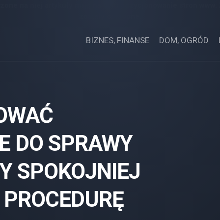
zone na niej artykuły mają na celu pozycjonowanie stron www.
zostały opłacone.
BIZNES, FINANSE
DOM, OGRÓD
OWAĆ
E DO SPRAWY
BY SPOKOJNIEJ
Z PROCEDURĘ