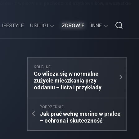
 Żaden z wpisów nie pochodzi od użytkowników, a wszystkie
LIFESTYLE
USŁUGI
ZDROWIE
INNE
TECHNOLOGIE
SPORT,
TURYSTYKA
EDUKACJA,
KOLEJNE
ROZRYWKA
Co wlicza się w normalne
zużycie mieszkania przy
MOTORYZACJA,
oddaniu – lista i przykłady
TRANSPORT
POPRZEDNIE
Jak prać wełnę merino w pralce
– ochrona i skuteczność