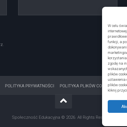
W celu świ
internetowe
prawidłoweg
funkcji, a 
z.
dokonywania
marketingow
korzystania
zgodę na in
wskazanych 
plików cooki
ustawienia 
plików cook
POLITYKA PRYWATNOŚCI
POLITYKA PLIKÓW COOKIES (EU)
kliknij prz
Ak
Społeczność Edukacyjna © 2026. All Rights Reserved.