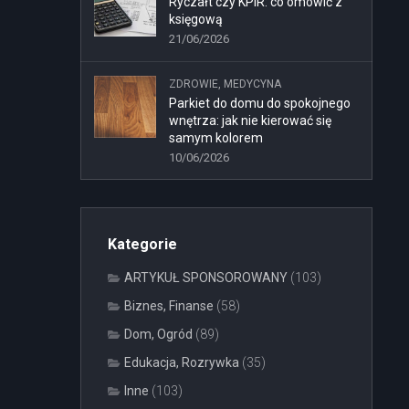
Ryczałt czy KPiR: co omówić z
księgową
21/06/2026
ZDROWIE, MEDYCYNA
Parkiet do domu do spokojnego
wnętrza: jak nie kierować się
samym kolorem
10/06/2026
Kategorie
ARTYKUŁ SPONSOROWANY
(103)
Biznes, Finanse
(58)
Dom, Ogród
(89)
Edukacja, Rozrywka
(35)
Inne
(103)