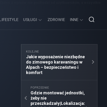
 Żaden z wpisów nie pochodzi od użytkowników, a wszystkie
LIFESTYLE
USŁUGI
ZDROWIE
INNE
TECHNOLOGIE
SPORT,
TURYSTYKA
EDUKACJA,
KOLEJNE
ROZRYWKA
Jakie wyposażenie niezbędne
do zimowego karavaningu w
MOTORYZACJA,
Alpach – bezpieczeństwo i
TRANSPORT
komfort
POPRZEDNIE
Gdzie montować jednostki,
żeby nie
przeszkadzały|Lokalizacja: