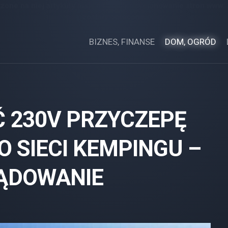
zone na niej artykuły mają na celu pozycjonowanie stron www.
zostały opłacone.
BIZNES, FINANSE
DOM, OGRÓD
 230V PRZYCZEPĘ
 SIECI KEMPINGU –
RĄDOWANIE