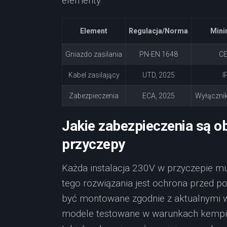
elementy.
Element
Regulacja/Norma
Mini
Gniazdo zasilania
PN-EN 1648
CE
Kabel zasilający
UTD, 2025
I
Zabezpieczenia
ECA, 2025
Wyłączni
Jakie zabezpieczenia są ob
przyczepy
Każda instalacja 230V w przyczepie m
tego rozwiązania jest ochrona przed p
być montowane zgodnie z aktualnymi w
modele testowane w warunkach kempin