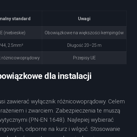
malny standard
Uwagi
E (niebieskie)
Obowiązkowe na większości kempingów
P44, 2.5mm²
Długość 20–25 m
k różnicowoprądowy
Przepisy UE
owiązkowe dla instalacji
usi zawierać wyłącznik różnicowoprądowy. Celem
orażeniem i zwarciem. Zabezpieczenia te muszą
ytycznymi (PN-EN 1648). Najlepiej wybierać
gowych, odporne na kurz i wilgoć. Stosowanie