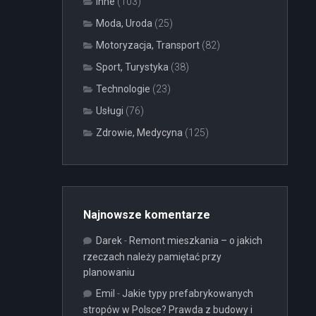
Inne
(103)
Moda, Uroda
(25)
Motoryzacja, Transport
(82)
Sport, Turystyka
(38)
Technologie
(23)
Usługi
(76)
Zdrowie, Medycyna
(125)
Najnowsze komentarze
Darek
-
Remont mieszkania – o jakich
rzeczach należy pamiętać przy
planowaniu
Emil
-
Jakie typy prefabrykowanych
stropów w Polsce? Prawda z budowy i