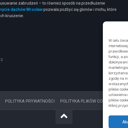
o usuwanie zabrudzeń – to również sposób na przedłużenie
mycie dachów Wrocław
pozwala pozbyć się glonów i mchu, które
ch kruszenie.
W celu świ
internetowe
prawidłoweg
funkcji, a 
z.
dokonywania
marketingow
korzystania
zgodę na in
wskazanych 
plików cooki
ustawienia 
plików cook
POLITYKA PRYWATNOŚCI
POLITYKA PLIKÓW COOKIES (EU)
kliknij prz
Ak