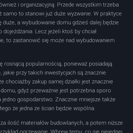
również i organizacyjną. Przede wszystkim trzeba
uż samo to stanowi już duże wyzwanie. W praktyce
ę duże, a wybudowanie domu gdzieś dalej będzie
dojeżdżania. Lecz jeżeli ktoś by chciał
sie, to zastanowić się może nad wybudowaniem
ię rosnącą popularnością, ponieważ posiadają
e, jakie przy takich inwestycjach są znacznie
e chociażby zakup samej działki jest znacznie
 domu, gdyż przeważnie jest potrzebna sporo
a jedno gospodarstwo. Znacznie mniejsze także
tego że jedna ze ścian będzie wspólna.
sza ilość materiałów budowlanych, a potem niższe
przykład ogrzewanie. Wbrew temu, co się niejednej