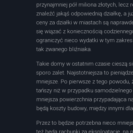
przynajmniej pół miliona złotych, lecz 
znaleźć jakąś odpowiednią działkę, a j
ceny za działki w miastach są naprawd
się wiązać z koniecznością codziennego 
ograniczyć nieco wydatki w tym zakre
tak zwanego bliźniaka.
Takie domy w ostatnim czasie cieszą s
sporo zalet. Najistotniejsza to pieniądz
mniejsze. Po pierwsze z tego powodu, ż
tańszy niż w przypadku samodzielnego
mniejsza powierzchnia przypadająca n
będą koszty budowy, między innymi dla
Przez to będzie potrzebna nieco mniej
też będą rachunki za eksploatację, na 