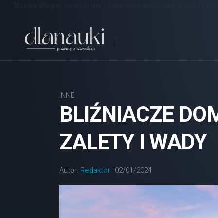
Strona/Blog w całości ma charakter reklamowy, a zamieszc
Skip
to
content
INNE
BLIŹNIACZE DO
ZALETY I WADY
Autor:
Redaktor
02/01/2024