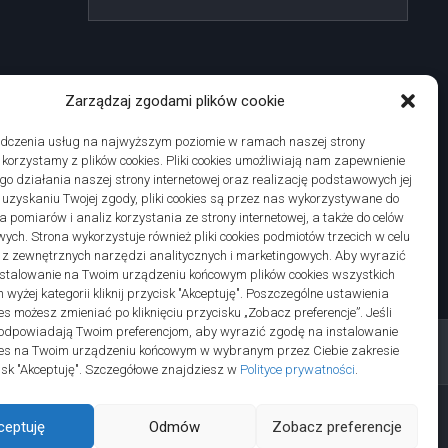
Zarządzaj zgodami plików cookie
adczenia usług na najwyższym poziomie w ramach naszej strony
j korzystamy z plików cookies. Pliki cookies umożliwiają nam zapewnienie
o działania naszej strony internetowej oraz realizację podstawowych jej
po uzyskaniu Twojej zgody, pliki cookies są przez nas wykorzystywane do
 pomiarów i analiz korzystania ze strony internetowej, a także do celów
ych. Strona wykorzystuje również pliki cookies podmiotów trzecich w celu
 z zewnętrznych narzędzi analitycznych i marketingowych. Aby wyrazić
stalowanie na Twoim urządzeniu końcowym plików cookies wszystkich
wyżej kategorii kliknij przycisk "Akceptuję". Poszczególne ustawienia
es możesz zmieniać po kliknięciu przycisku „Zobacz preferencje”. Jeśli
odpowiadają Twoim preferencjom, aby wyrazić zgodę na instalowanie
ies na Twoim urządzeniu końcowym w wybranym przez Ciebie zakresie
ycisk "Akceptuję". Szczegółowe znajdziesz w
Polityce prywatności
.
ceptuję
Odmów
Zobacz preferencje