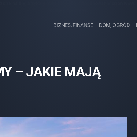
zone na niej artykuły mają na celu pozycjonowanie stron www.
zostały opłacone.
BIZNES, FINANSE
DOM, OGRÓD
MY – JAKIE MAJĄ