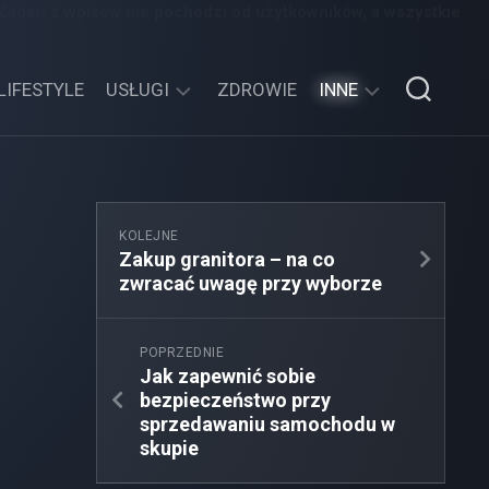
 Żaden z wpisów nie pochodzi od użytkowników, a wszystkie
LIFESTYLE
USŁUGI
ZDROWIE
INNE
TECHNOLOGIE
SPORT,
TURYSTYKA
EDUKACJA,
KOLEJNE
ROZRYWKA
Zakup granitora – na co
zwracać uwagę przy wyborze
MOTORYZACJA,
TRANSPORT
POPRZEDNIE
Jak zapewnić sobie
bezpieczeństwo przy
sprzedawaniu samochodu w
skupie