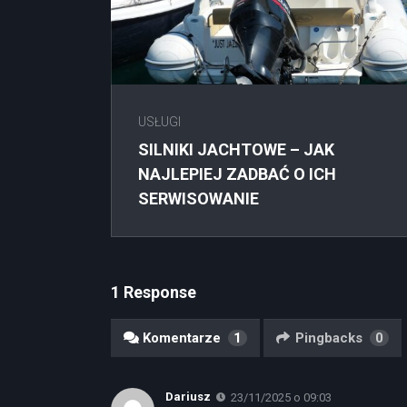
USŁUGI
SILNIKI JACHTOWE – JAK
NAJLEPIEJ ZADBAĆ O ICH
SERWISOWANIE
1 Response
Komentarze
1
Pingbacks
0
Dariusz
23/11/2025 o 09:03