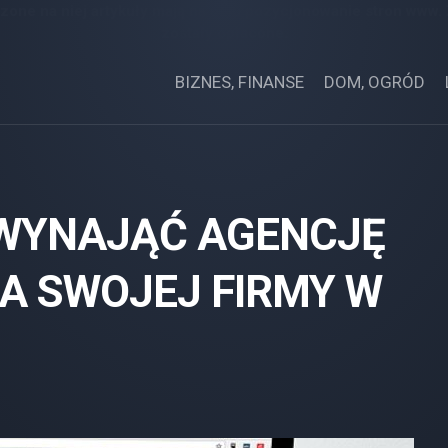
zone na niej artykuły mają na celu pozycjonowanie stron www.
zostały opłacone.
BIZNES, FINANSE
DOM, OGRÓD
WYNAJĄĆ AGENCJĘ
A SWOJEJ FIRMY W