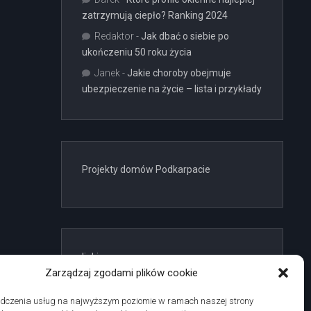
zatrzymują ciepło? Ranking 2024
Redaktor
-
Jak dbać o siebie po
ukończeniu 50 roku życia
Janek
-
Jakie choroby obejmuje
ubezpieczenie na życie – lista i przykłady
Projekty domów Podkarpacie
linki z nap
Zarządzaj zgodami plików cookie
adczenia usług na najwyższym poziomie w ramach naszej strony