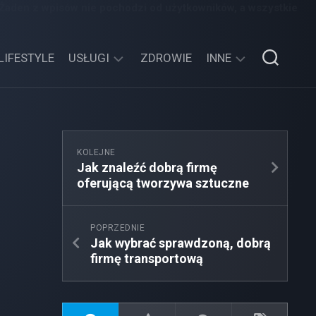
 Żaden z wpisów nie pochodzi od użytkowników, a wszystkie
LIFESTYLE
USŁUGI
ZDROWIE
INNE
TECHNOLOGIE
SPORT,
TURYSTYKA
EDUKACJA,
KOLEJNE
ROZRYWKA
Jak znaleźć dobrą firmę
oferującą tworzywa sztuczne
MOTORYZACJA,
TRANSPORT
POPRZEDNIE
Jak wybrać sprawdzoną, dobrą
firmę transportową