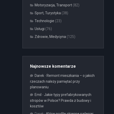
Motoryzacja, Transport
(82)
Sport, Turystyka
(38)
Technologie
(23)
Usługi
(76)
Zdrowie, Medycyna
(125)
Najnowsze komentarze
Darek
-
Remont mieszkania – o jakich
rzeczach należy pamiętać przy
planowaniu
Emil
-
Jakie typy prefabrykowanych
stropów w Polsce? Prawda z budowy i
kosztów
Darek
-
Które profile okienne najlepiej