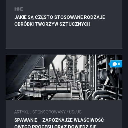
INNE
JAKIE SĄ CZĘSTO STOSOWANE RODZAJE
OBRÓBKI TWORZYW SZTUCZNYCH
0
ARTYKUŁ SPONSOROWANY
/
USŁUGI
SPAWANIE – ZAPOZNAJŻE WŁAŚCIWOŚĆ
OWEGO PROCESU ORAZ DOWIEDZ SIĘ