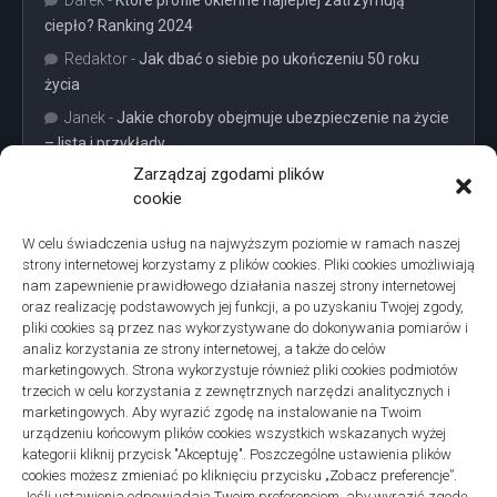
Darek
-
Które profile okienne najlepiej zatrzymują
ciepło? Ranking 2024
Redaktor
-
Jak dbać o siebie po ukończeniu 50 roku
życia
Janek
-
Jakie choroby obejmuje ubezpieczenie na życie
– lista i przykłady
Zarządzaj zgodami plików
cookie
W celu świadczenia usług na najwyższym poziomie w ramach naszej
strony internetowej korzystamy z plików cookies. Pliki cookies umożliwiają
Projekty domów Podkarpacie
nam zapewnienie prawidłowego działania naszej strony internetowej
oraz realizację podstawowych jej funkcji, a po uzyskaniu Twojej zgody,
pliki cookies są przez nas wykorzystywane do dokonywania pomiarów i
analiz korzystania ze strony internetowej, a także do celów
marketingowych. Strona wykorzystuje również pliki cookies podmiotów
trzecich w celu korzystania z zewnętrznych narzędzi analitycznych i
linki z nap
marketingowych. Aby wyrazić zgodę na instalowanie na Twoim
urządzeniu końcowym plików cookies wszystkich wskazanych wyżej
kategorii kliknij przycisk "Akceptuję". Poszczególne ustawienia plików
cookies możesz zmieniać po kliknięciu przycisku „Zobacz preferencje”.
Jeśli ustawienia odpowiadają Twoim preferencjom, aby wyrazić zgodę