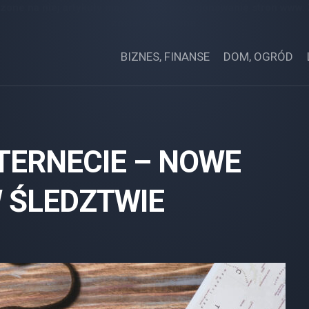
zone na niej artykuły mają na celu pozycjonowanie stron www.
zostały opłacone.
BIZNES, FINANSE
DOM, OGRÓD
TERNECIE – NOWE
 ŚLEDZTWIE