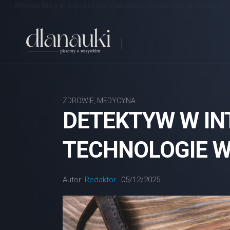
Strona/Blog w całości ma charakter reklamowy, a zamieszc
Skip
to
content
ZDROWIE, MEDYCYNA
DETEKTYW W IN
TECHNOLOGIE W
Autor:
Redaktor
05/12/2025