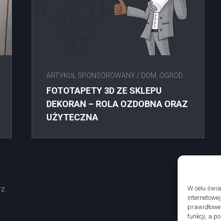
ARTYKUŁ SPONSOROWANY
/
DOM, OGRÓD
FOTOTAPETY 3D ZE SKLEPU
DEKORAN – ROLA OZDOBNA ORAZ
UŻYTECZNA
z.
W celu świ
internetowe
prawidłoweg
funkcji, a 