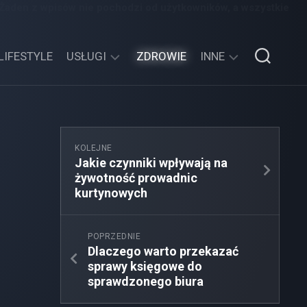
 Żaden z wpisów nie pochodzi od użytkowników, a wszystkie
LIFESTYLE
USŁUGI
ZDROWIE
INNE
TECHNOLOGIE
SPORT,
TURYSTYKA
EDUKACJA,
KOLEJNE
ROZRYWKA
Jakie czynniki wpływają na
żywotność prowadnic
MOTORYZACJA,
kurtynowych
TRANSPORT
POPRZEDNIE
Dlaczego warto przekazać
sprawy księgowe do
sprawdzonego biura