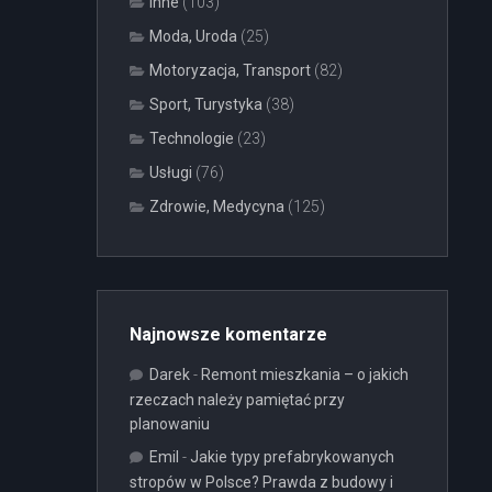
Inne
(103)
Moda, Uroda
(25)
Motoryzacja, Transport
(82)
Sport, Turystyka
(38)
Technologie
(23)
Usługi
(76)
Zdrowie, Medycyna
(125)
Najnowsze komentarze
Darek
-
Remont mieszkania – o jakich
rzeczach należy pamiętać przy
planowaniu
Emil
-
Jakie typy prefabrykowanych
stropów w Polsce? Prawda z budowy i