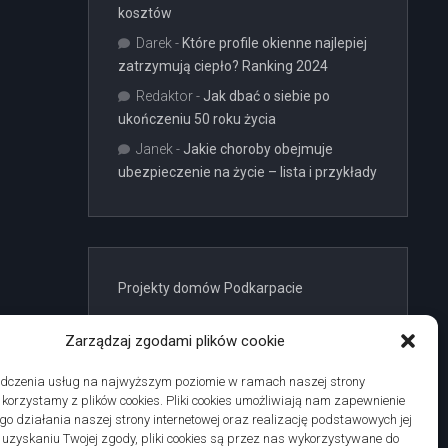
kosztów
Darek
-
Które profile okienne najlepiej
zatrzymują ciepło? Ranking 2024
Redaktor
-
Jak dbać o siebie po
ukończeniu 50 roku życia
Janek
-
Jakie choroby obejmuje
ubezpieczenie na życie – lista i przykłady
Projekty domów Podkarpacie
Zarządzaj zgodami plików cookie
adczenia usług na najwyższym poziomie w ramach naszej strony
j korzystamy z plików cookies. Pliki cookies umożliwiają nam zapewnienie
linki z nap
o działania naszej strony internetowej oraz realizację podstawowych jej
po uzyskaniu Twojej zgody, pliki cookies są przez nas wykorzystywane do