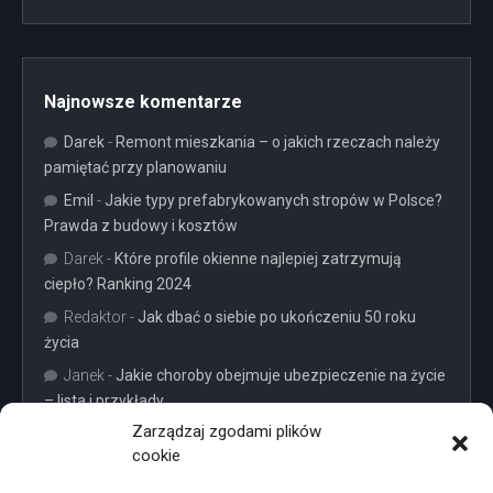
Najnowsze komentarze
Darek
-
Remont mieszkania – o jakich rzeczach należy
pamiętać przy planowaniu
Emil
-
Jakie typy prefabrykowanych stropów w Polsce?
Prawda z budowy i kosztów
Darek
-
Które profile okienne najlepiej zatrzymują
ciepło? Ranking 2024
Redaktor
-
Jak dbać o siebie po ukończeniu 50 roku
życia
Janek
-
Jakie choroby obejmuje ubezpieczenie na życie
– lista i przykłady
Zarządzaj zgodami plików
cookie