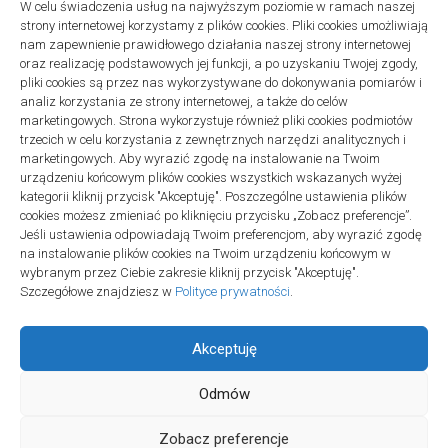
W celu świadczenia usług na najwyższym poziomie w ramach naszej
strony internetowej korzystamy z plików cookies. Pliki cookies umożliwiają
Projekty domów Podkarpacie
nam zapewnienie prawidłowego działania naszej strony internetowej
oraz realizację podstawowych jej funkcji, a po uzyskaniu Twojej zgody,
pliki cookies są przez nas wykorzystywane do dokonywania pomiarów i
analiz korzystania ze strony internetowej, a także do celów
marketingowych. Strona wykorzystuje również pliki cookies podmiotów
trzecich w celu korzystania z zewnętrznych narzędzi analitycznych i
linki z nap
marketingowych. Aby wyrazić zgodę na instalowanie na Twoim
urządzeniu końcowym plików cookies wszystkich wskazanych wyżej
kategorii kliknij przycisk "Akceptuję". Poszczególne ustawienia plików
cookies możesz zmieniać po kliknięciu przycisku „Zobacz preferencje”.
Jeśli ustawienia odpowiadają Twoim preferencjom, aby wyrazić zgodę
na instalowanie plików cookies na Twoim urządzeniu końcowym w
wybranym przez Ciebie zakresie kliknij przycisk "Akceptuję".
Szczegółowe znajdziesz w
Polityce prywatności
.
Akceptuję
Odmów
Społeczność Edukacyjna © 2026. All Rights Reserved.
Zobacz preferencje