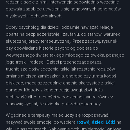
radzenia sobie z nimi. Interwencja odpowiednio wcześnie
pozwala zapobiec utrwaleniu się negatywnych schematów
myślowych i behawioralnych.
Dobry psycholog dla dzieci łódź umie nawiązać relację
opartą na bezpieczeństwie i zaufaniu, co stanowi warunek
skutecznej pracy terapeutycznej. Przez zabawę, rysunek
czy opowiadane historie psycholog dociera do
wewnętrznego świata takiego młodego człowieka, poznając
jego troski i radości. Dzieci przechodzące przez
trudniejsze doświadczenia, takie jak rozstanie rodziców,
zmiana miejsca zamieszkania, choroba czy utrata kogoś
bliskiego, mogą szczególnie chętnie skorzystać z takiej
pomocy. Kłopoty z koncentracją uwagi, zbyt duża
ruchliwość albo trudności w codziennej nauce również
stanowią sygnał, że dziecko potrzebuje pomocy.
W gabinecie terapeuty malec uczy się rozpoznawać i
nazywać swoje emocje, co wspiera
rozwój dzieci Łódź
na
wielu płaszczyznach. Nabywanie tych umiejętności wpływa