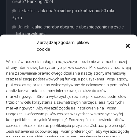
ciepło? Ranking 2024
Redaktor
-
Jak dbać o siebie po ukończeniu 50 roku
życia
Janek
-
Jakie choroby obejmuje ubezpieczenie na życie
– lista i przykłady
Zarządzaj zgodami plików
cookie
W celu świadczenia usług na najwyższym poziomie w ramach naszej
strony internetowej korzystamy z plików cookies. Pliki cookies umożliwiają
Projekty domów Podkarpacie
nam zapewnienie prawidłowego działania naszej strony internetowej
oraz realizację podstawowych jej funkcji, a po uzyskaniu Twojej zgody,
pliki cookies są przez nas wykorzystywane do dokonywania pomiarów i
analiz korzystania ze strony internetowej, a także do celów
marketingowych. Strona wykorzystuje również pliki cookies podmiotów
trzecich w celu korzystania z zewnętrznych narzędzi analitycznych i
linki z nap
marketingowych. Aby wyrazić zgodę na instalowanie na Twoim
urządzeniu końcowym plików cookies wszystkich wskazanych wyżej
kategorii kliknij przycisk "Akceptuję". Poszczególne ustawienia plików
cookies możesz zmieniać po kliknięciu przycisku „Zobacz preferencje”.
Jeśli ustawienia odpowiadają Twoim preferencjom, aby wyrazić zgodę