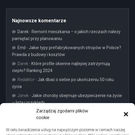
Najnowsze komentarze
Darek
-
Remont mieszkania – o jakich rzeczach należy
pamiętać przy planowaniu
Emil
-
Jakie typy prefabrykowanych stropów w Polsce?
Prawda z budowy i kosztów
Darek
-
Które profile okienne najlepiej zatrzymują
ciepło? Ranking 2024
Redaktor
-
Jak dbać o siebie po ukończeniu 50 roku
życia
Janek
-
Jakie choroby obejmuje ubezpieczenie na życie
– lista i przykłady
Zarządzaj zgodami plików
cookie
W celu świadczenia usług na najwyższym poziomie w ramach naszej