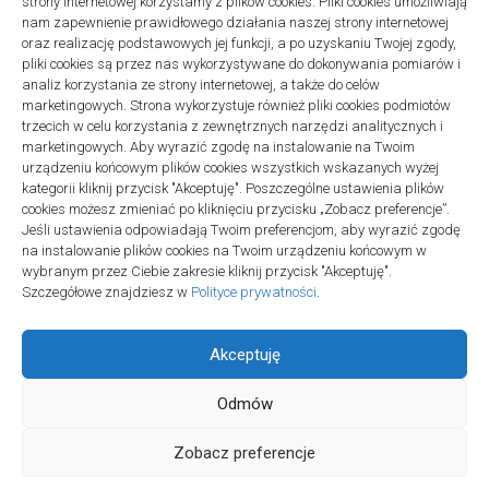
strony internetowej korzystamy z plików cookies. Pliki cookies umożliwiają
Projekty domów Podkarpacie
nam zapewnienie prawidłowego działania naszej strony internetowej
oraz realizację podstawowych jej funkcji, a po uzyskaniu Twojej zgody,
pliki cookies są przez nas wykorzystywane do dokonywania pomiarów i
analiz korzystania ze strony internetowej, a także do celów
marketingowych. Strona wykorzystuje również pliki cookies podmiotów
trzecich w celu korzystania z zewnętrznych narzędzi analitycznych i
linki z nap
marketingowych. Aby wyrazić zgodę na instalowanie na Twoim
urządzeniu końcowym plików cookies wszystkich wskazanych wyżej
kategorii kliknij przycisk "Akceptuję". Poszczególne ustawienia plików
cookies możesz zmieniać po kliknięciu przycisku „Zobacz preferencje”.
Jeśli ustawienia odpowiadają Twoim preferencjom, aby wyrazić zgodę
na instalowanie plików cookies na Twoim urządzeniu końcowym w
wybranym przez Ciebie zakresie kliknij przycisk "Akceptuję".
Szczegółowe znajdziesz w
Polityce prywatności
.
Akceptuję
Odmów
Społeczność Edukacyjna © 2026. All Rights Reserved.
Zobacz preferencje