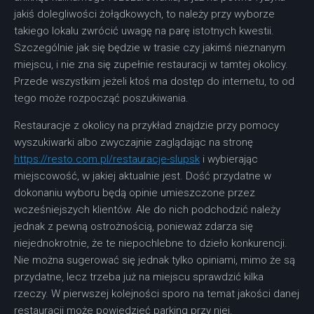
jakiś dolegliwości żołądkowych, to należy przy wyborze
takiego lokalu zwrócić uwagę na parę istotnych kwestii.
Szczególnie jak się będzie w trasie czy jakimś nieznanym
miejscu, i nie zna się zupełnie restauracji w tamtej okolicy.
Przede wszystkim jeżeli ktoś ma dostęp do internetu, to od
tego może rozpocząć poszukiwania.
Restauracje z okolicy na przykład znajdzie przy pomocy
wyszukiwarki albo zwyczajnie zaglądając na stronę
https://resto.com.pl/restauracje-slupsk
i wybierając
miejscowość, w jakiej aktualnie jest. Dość przydatne w
dokonaniu wyboru będą opinie umieszczone przez
wcześniejszych klientów. Ale do nich podchodzić należy
jednak z pewną ostrożnością, ponieważ zdarza się
niejednokrotnie, że te niepochlebne to dzieło konkurencji.
Nie można sugerować się jednak tylko opiniami, mimo że są
przydatne, lecz trzeba już na miejscu sprawdzić kilka
rzeczy. W pierwszej kolejności sporo na temat jakości danej
restauracji może powiedzieć parking przy niej.