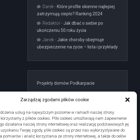
Darek
-
Które profile okienne najlepiej
zatrzymują ciepło? Ranking 2024
Redaktor
-
Jak dbać o siebie po
ukończeniu 50 roku życia
Janek
-
Jakie choroby obejmuje
ubezpieczenie na życie – lista i przykłady
Projekty domów Podkarpacie
Zarządzaj zgodami plików cookie
adczenia usług na najwyższym poziomie w ramach naszej strony
j korzystamy z plików cookies. Pliki cookies umożliwiają nam zapewnienie
linki z nap
o działania naszej strony internetowej oraz realizację podstawowych jej
po uzyskaniu Twojej zgody, pliki cookies są przez nas wykorzystywane do
 pomiarów i analiz korzystania ze strony internetowej, a także do celów