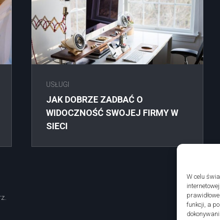
USŁUGI
JAK DOBRZE ZADBAĆ O
WIDOCZNOŚĆ SWOJEJ FIRMY W
SIECI
W celu świ
internetowe
prawidłoweg
z.
funkcji, a 
dokonywania