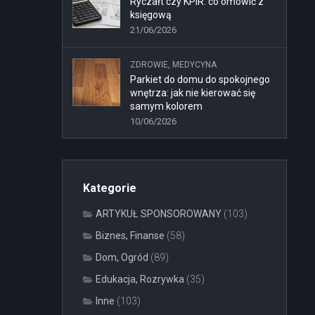
Ryczałt czy KPiR: co omówić z
księgową
21/06/2026
ZDROWIE, MEDYCYNA
Parkiet do domu do spokojnego
wnętrza: jak nie kierować się
samym kolorem
10/06/2026
Kategorie
ARTYKUŁ SPONSOROWANY
(103)
Biznes, Finanse
(58)
Dom, Ogród
(89)
Edukacja, Rozrywka
(35)
Inne
(103)