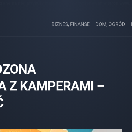
zone na niej artykuły mają na celu pozycjonowanie stron www.
zostały opłacone.
BIZNES, FINANSE
DOM, OGRÓD
DZONA
A Z KAMPERAMI –
Ć