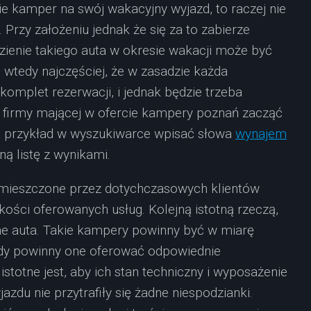
ie kamper na swój wakacyjny wyjazd, to raczej nie
Przy założeniu jednak że się za to zabierze
ienie takiego auta w okresie wakacji może być
wtedy najczęściej, że w zasadzie każda
mplet rezerwacji, i jednak będzie trzeba
 firmy mającej w ofercie kampery poznań zacząć
 na przykład w wyszukiwarce wpisać słowa
wynajem
ą listę z wynikami.
umieszczone przez dotychczasowych klientów
kości oferowanych usług. Kolejną istotną rzeczą,
ne auta. Takie kampery powinny być w miarę
tedy powinny one oferować odpowiednie
stotne jest, aby ich stan techniczny i wyposażenie
azdu nie przytrafiły się żadne niespodzianki.