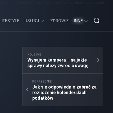
 Żaden z wpisów nie pochodzi od użytkowników, a wszystkie
LIFESTYLE
USŁUGI
ZDROWIE
INNE
TECHNOLOGIE
SPORT,
TURYSTYKA
EDUKACJA,
KOLEJNE
ROZRYWKA
Wynajem kampera – na jakie
sprawy należy zwrócić uwagę
MOTORYZACJA,
TRANSPORT
POPRZEDNIE
Jak się odpowiednio zabrać za
rozliczenie holenderskich
podatków