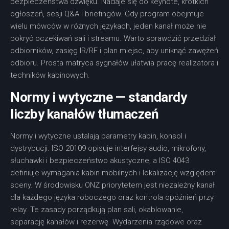
bezpieczeństwa dźwięku. Nadaje się do keynote, krótkich
ogłoszeń, sesji Q&A i briefingów. Gdy program obejmuje
wielu mówców w różnych językach, jeden kanał może nie
pokryć oczekiwań sali i streamu. Warto sprawdzić przedział
odbiorników, zasięg IR/RF i plan miejsc, aby uniknąć zawężeń
odbioru. Prosta matryca sygnałów ułatwia pracę realizatora i
techników kabinowych.
Normy i wytyczne — standardy
liczby kanałów tłumaczeń
Normy i wytyczne ustalają parametry kabin, konsol i
dystrybucji. ISO 20109 opisuje interfejsy audio, mikrofony,
słuchawki i bezpieczeństwo akustyczne, a ISO 4043
definiuje wymagania kabin mobilnych i lokalizację względem
sceny. W środowisku ONZ priorytetem jest niezależny kanał
dla każdego języka roboczego oraz kontrola opóźnień przy
relay. Te zasady porządkują plan sali, okablowanie,
separację kanałów i rezerwę. Wydarzenia rządowe oraz