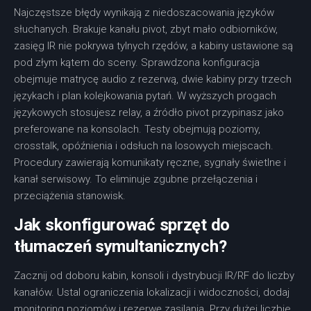
Najczęstsze błędy wynikają z niedoszacowania języków
słuchanych. Brakuje kanału pivot, zbyt mało odbiorników,
zasięg IR nie pokrywa tylnych rzędów, a kabiny ustawione są
pod złym kątem do sceny. Sprawdzona konfiguracja
obejmuje matrycę audio z rezerwą, dwie kabiny przy trzech
językach i plan kolejkowania pytań. W wyższych progach
językowych stosujesz relay, a źródło pivot przypinasz jako
preferowane na konsolach. Testy obejmują poziomy,
crosstalk, opóźnienia i odsłuch na losowych miejscach.
Procedury zawierają komunikaty ręczne, sygnały świetlne i
kanał serwisowy. To eliminuje zgubne przełączenia i
przeciążenia stanowisk.
Jak skonfigurować sprzęt do
tłumaczeń symultanicznych?
Zacznij od doboru kabin, konsoli i dystrybucji IR/RF do liczby
kanałów. Ustal ograniczenia lokalizacji i widoczności, dodaj
monitoring poziomów i rezerwę zasilania. Przy dużej liczbie