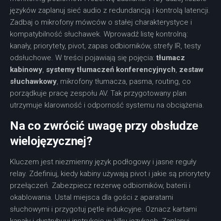
języków zaplanuj sieć audio z redundancją i kontrolą latencji.
Zadbaj o mikrofony mówców o stałej charakterystyce i
kompatybilność słuchawek. Wprowadź listę kontrolną:
kanały, priorytety, pivot, zapas odbiorników, strefy IR, testy
odsłuchowe. W treści pojawiają się pojęcia:
tłumacz
kabinowy
,
systemy tłumaczeń konferencyjnych
,
zestaw
słuchawkowy
, mikrofony tłumacza, pasma, routing, co
porządkuje pracę zespołu AV. Tak przygotowany plan
utrzymuje klarowność i odporność systemu na obciążenia.
Na co zwrócić uwagę przy obsłudze
wielojęzycznej?
Kluczem jest niezmienny język podłogowy i jasne reguły
relay. Zdefiniuj, kiedy kabiny używają pivot i jakie są priorytety
przełączeń. Zabezpiecz rezerwę odbiorników, baterii i
okablowania. Ustal miejsca dla gości z aparatami
słuchowymi i przygotuj pętle indukcyjne. Oznacz kartami