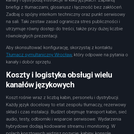
kanały i dystrybuuj instrukcje w kilku językach. Zaplanuj
briefigi z tłumaczami, glosariusz i łączność bez zakłóceń.
Zadbaj o spójny interkom techniczny oraz punkt serwisowy
na sali. Taki zestaw zasad ogranicza stres publiczności i
utrzymuje równy dostęp do treści, także przy dużej liczbie
równoległych prezentacji.
Aby skonsultować konfigurację, skorzystaj z kontaktu
Tłumacz symultaniczny Wrocław
, który odpowie na pytania o
kanały i dobór sprzętu.
Koszty i logistyka obsługi wielu
kanałów językowych
Koszt rośnie wraz z liczbą kabin, personelu i dystrybucji.
Każdy język docelowy to etat zespołu tłumaczy, rezerwowy
skład i czas instalacji. Budżet obejmuje transport kabin, sieć
audio, testy, odbiorniki i wsparcie serwisowe. Wydarzenia
hybrydowe dodają kodowanie streamu i monitoring. W
polach kosztowych widzisz pozycje: kabiny, konsole,