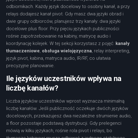
odbiornikach. Każdy język docelowy to osobny kanał, a przy
relays dodajesz kanał pivot. Gdy masz dwa języki obrad i
dwie grupy odbiorców, planujesz trzy kanały: dwa języki
docelowe plus floor. Przy pięciu językach publiczności
rośnie zapotrzebowanie na kabiny, matrycę audio i
koordynację kolejek. W tej sekcji korzystasz z pojęć:
kanały
tłumaczeniowe
,
obsługa wielojęzyczna
, relay interpreting,
język pivot, kabina, matryca audio, IR/RF, co ułatwia
precyzyjne planowanie.
Ile języków uczestników wpływa na
liczbę kanałów?
Liczba języków uczestników wprost wyznacza minimalną
liczbę kanałów. Jeśli publiczność oczekuje dwóch języków
docelowych, przekazujesz dwa niezależne strumienie audio,
a floor pozostaje podstawą dystrybucji. Gdy prelegenci
mówią w kilku językach, rośnie rola pivot i relays, bo