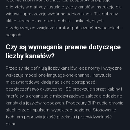
rezerwę kabin i kontrolę latencji. Zespół AV przypisuje
priorytety w matrycy i ustala etykiety kanałów. Instrukcje dla
widowni upraszczają wybór na odbiornikach. Tak dobrany
układ skraca czas reakcji techniki i unika błędnych
przełączeń, co zwiększa komfort publiczności w panelach i
sesjach.
Czy są wymagania prawne dotyczące
liczby kanałów?
Przepisy nie definiują liczby kanałów, lecz normy i wytyczne
wskazują model one-language-one-channel. Instytucje
międzynarodowe kładą nacisk na dostępność i
bezpieczeństwo akustyczne. ISO precyzuje sprzęt, kabiny i
interfejsy, a organizacje międzyrządowe zalecają oddzielne
kanały dla języków roboczych. Procedury BHP audio chronią
słuch przed impulsami wysokiego poziomu. Stosowanie
tych ram poprawia jakość przekazu i przewidywalność
planu.