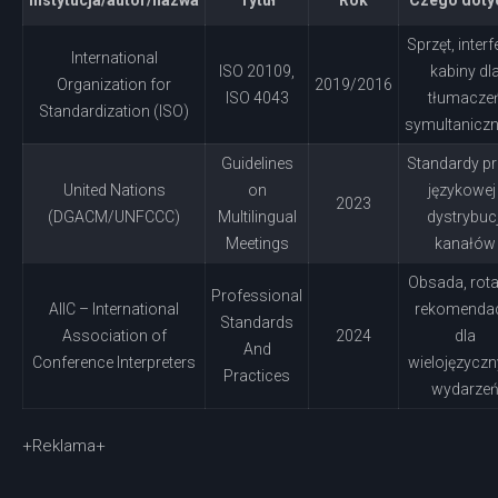
Instytucja/autor/nazwa
Tytuł
Rok
Czego doty
Sprzęt, interf
International
ISO 20109,
kabiny dl
Organization for
2019/2016
ISO 4043
tłumacze
Standardization (ISO)
symultanicz
Guidelines
Standardy p
United Nations
on
językowej 
2023
(DGACM/UNFCCC)
Multilingual
dystrybucj
Meetings
kanałów
Obsada, rota
Professional
AIIC – International
rekomendac
Standards
Association of
2024
dla
And
Conference Interpreters
wielojęzycz
Practices
wydarze
+Reklama+