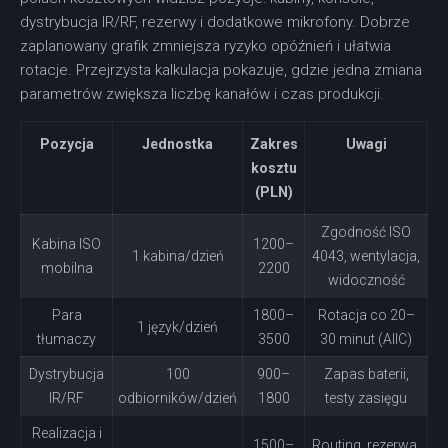
dystrybucja IR/RF, rezerwy i dodatkowe mikrofony. Dobrze
zaplanowany grafik zmniejsza ryzyko opóźnień i ułatwia
rotacje. Przejrzysta kalkulacja pokazuje, gdzie jedna zmiana
parametrów zwiększa liczbę kanałów i czas produkcji.
Pozycja
Jednostka
Zakres
Uwagi
kosztu
(PLN)
Zgodność ISO
Kabina ISO
1200–
1 kabina/dzień
4043, wentylacja,
mobilna
2200
widoczność
Para
1800–
Rotacja co 20–
1 język/dzień
tłumaczy
3500
30 minut (AIIC)
Dystrybucja
100
900–
Zapas baterii,
IR/RF
odbiorników/dzień
1800
testy zasięgu
Realizacja i
1500–
Routing, rezerwa,