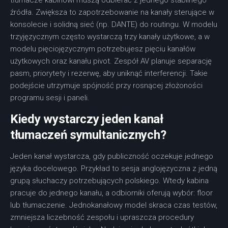
tłumacze kabinowi muszą odbierać z jednego stabilnego
źródła. Zwiększa to zapotrzebowanie na kanały sterujące w
konsolecie i solidną sieć (np. DANTE) do routingu. W modelu
trzyjęzycznym często wystarczą trzy kanały użytkowe, a w
modelu pięciojęzycznym potrzebujesz pięciu kanałów
użytkowych oraz kanału pivot. Zespół AV planuje separację
pasm, priorytety i rezerwę, aby uniknąć interferencji. Takie
podejście utrzymuje spójność przy rosnącej złożoności
programu sesji i paneli.
Kiedy wystarczy jeden kanał
tłumaczeń symultanicznych?
Jeden kanał wystarcza, gdy publiczność oczekuje jednego
języka docelowego. Przykład to sesja anglojęzyczna z jedną
grupą słuchaczy potrzebujących polskiego. Wtedy kabina
pracuje do jednego kanału, a odbiorniki oferują wybór: floor
lub tłumaczenie. Jednokanałowy model skraca czas testów,
zmniejsza liczebność zespołu i upraszcza procedury