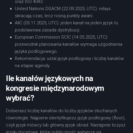
oraz ISO 4043.
United Nations DGACM (22.09.2025, UTC): relays
skracają czas, lecz rosną punkty awarii.
AIIC (05.11.2025, UTC): jeden kanał na jeden język to
podstawowa zasada dystrybucji.
European Commission SCIC (14.05.2025, UTC):
przewodnik planowania kanałów wymaga uzgodnienia
języka podłogowego.
Rekomendacja: ustal język podłogowy i liczbę kanałów
na etapie agendy.
Ile kanałów językowych na
kongresie międzynarodowym
wybrać?
Dobierasz liczbę kanałów do liczby języków słuchanych
równolegle. Najpierw identyfikujesz język podłogowy (floor),
czyli język mówcy lub główny język obrad. Następnie liczysz
języki docelowe, które publiczność wybierze na