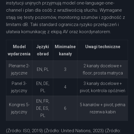
instytucji unijnych przyjmują model one-language-one-
channel i plan dla osób z wrażliwością słuchu. Wymagane
stają się testy poziomów, monitoring szumów i zgodność z
limitami dB. Taki standard ogranicza ryzyko przełączeń i
ułatwia komunikację z ekipą AV oraz koordynatorem.
Model
Języki
Minimalne
Uwagi techniczne
wydarzenia
obrad
kanały
Plenarne 2-
2 kanały docelowe +
EN, PL
3
języczne
floor; prosta matryca
Panel 3-
EN, DE,
3 kanały docelowe +
4
języczny
PL
pivot; kontrola opóźnień
EN, FR,
Kongres 5-
5 kanałów + pivot; pełna
DE, ES,
6
języczny
rezerwa kabin
PL
(Źródło: ISO, 2019) (Źródło: United Nations, 2023) (Źródło: