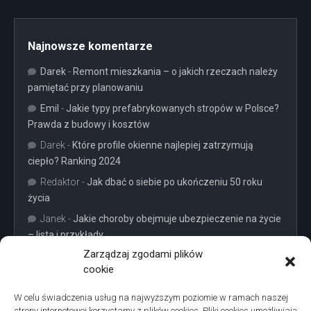
Najnowsze komentarze
Darek
-
Remont mieszkania – o jakich rzeczach należy
pamiętać przy planowaniu
Emil
-
Jakie typy prefabrykowanych stropów w Polsce?
Prawda z budowy i kosztów
Darek
-
Które profile okienne najlepiej zatrzymują
ciepło? Ranking 2024
Redaktor
-
Jak dbać o siebie po ukończeniu 50 roku
życia
Janek
-
Jakie choroby obejmuje ubezpieczenie na życie
– lista i przykłady
Zarządzaj zgodami plików
cookie
W celu świadczenia usług na najwyższym poziomie w ramach naszej
strony internetowej korzystamy z plików cookies. Pliki cookies umożliwiają