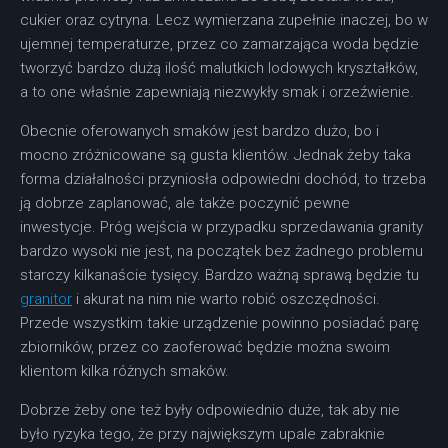
cukier oraz cytryna. Lecz wymierzana zupełnie inaczej, bo w
ujemnej temperaturze, przez co zamarzająca woda będzie
tworzyć bardzo dużą ilość malutkich lodowych kryształków,
a to one właśnie zapewniają niezwykły smak i orzeźwienie.
Obecnie oferowanych smaków jest bardzo dużo, bo i
mocno zróżnicowane są gusta klientów. Jednak żeby taka
forma działalności przyniosła odpowiedni dochód, to trzeba
ją dobrze zaplanować, ale także poczynić pewne
inwestycje. Próg wejścia w przypadku sprzedawania granity
bardzo wysoki nie jest, na początek bez żadnego problemu
starczy kilkanaście tysięcy. Bardzo ważną sprawą będzie tu
granitor
i akurat na nim nie warto robić oszczędności.
Przede wszystkim takie urządzenie powinno posiadać parę
zbiorników, przez co zaoferować będzie można swoim
klientom kilka różnych smaków.
Dobrze żeby one też były odpowiednio duże, tak aby nie
było ryzyka tego, że przy największym upale zabraknie