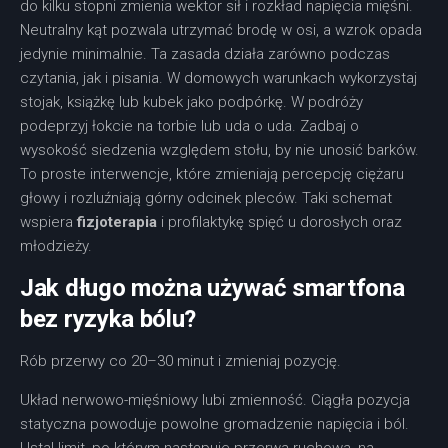
do kilku stopni zmienia wektor sił i rozkład napięcia mięśni.
Neutralny kąt pozwala utrzymać brodę w osi, a wzrok opada
jedynie minimalnie. Ta zasada działa zarówno podczas
czytania, jak i pisania. W domowych warunkach wykorzystaj
stojak, książkę lub kubek jako podpórkę. W podróży
podeprzyj łokcie na torbie lub uda o uda. Zadbaj o
wysokość siedzenia względem stołu, by nie unosić barków.
To proste interwencje, które zmieniają percepcję ciężaru
głowy i rozluźniają górny odcinek pleców. Taki schemat
wspiera
fizjoterapia
i profilaktykę spięć u dorosłych oraz
młodzieży.
Jak długo można używać smartfona
bez ryzyka bólu?
Rób przerwy co 20–30 minut i zmieniaj pozycję.
Układ nerwowo-mięśniowy lubi zmienność. Ciągła pozycja
statyczna powoduje powolne gromadzenie napięcia i ból.