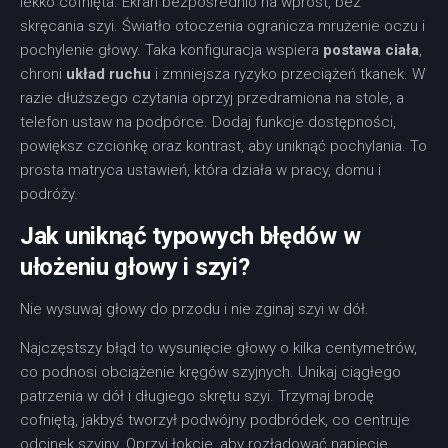
lekko cofnięta. Ekran bezpośrednio na wprost, bez
skręcania szyi. Światło otoczenia ogranicza mrużenie oczu i
pochylenie głowy. Taka konfiguracja wspiera
postawa ciała
,
chroni
układ ruchu
i zmniejsza ryzyko przeciążeń tkanek. W
razie dłuższego czytania oprzyj przedramiona na stole, a
telefon ustaw na podpórce. Dodaj funkcje dostępności,
powiększ czcionkę oraz kontrast, aby uniknąć pochylania. To
prosta matryca ustawień, która działa w pracy, domu i
podróży.
Jak uniknąć typowych błędów w
ułożeniu głowy i szyi?
Nie wysuwaj głowy do przodu i nie zginaj szyi w dół.
Najczęstszy błąd to wysunięcie głowy o kilka centymetrów,
co podnosi obciążenie kręgów szyjnych. Unikaj ciągłego
patrzenia w dół i długiego skrętu szyi. Trzymaj brodę
cofniętą, jakbyś tworzył podwójny podbródek, co centruje
odcinek szyjny. Oprzyj łokcie, aby rozładować napięcie