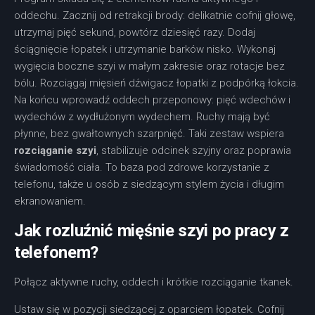
oddechu. Zacznij od retrakcji brody: delikatnie cofnij głowę,
utrzymaj pięć sekund, powtórz dziesięć razy. Dodaj
ściągnięcie łopatek i utrzymanie barków nisko. Wykonaj
wygięcia boczne szyi w małym zakresie oraz rotacje bez
bólu. Rozciągaj mięsień dźwigacz łopatki z podpórką łokcia.
Na końcu wprowadź oddech przeponowy: pięć wdechów i
wydechów z wydłużonym wydechem. Ruchy mają być
płynne, bez gwałtownych szarpnięć. Taki zestaw wspiera
rozciąganie szyi
, stabilizuje odcinek szyjny oraz poprawia
świadomość ciała. To baza pod zdrowe korzystanie z
telefonu, także u osób z siedzącym stylem życia i długim
ekranowaniem.
Jak rozluźnić mięśnie szyi po pracy z
telefonem?
Połącz aktywne ruchy, oddech i krótkie rozciąganie tkanek.
Ustaw się w pozycji siedzącej z oparciem łopatek. Cofnij