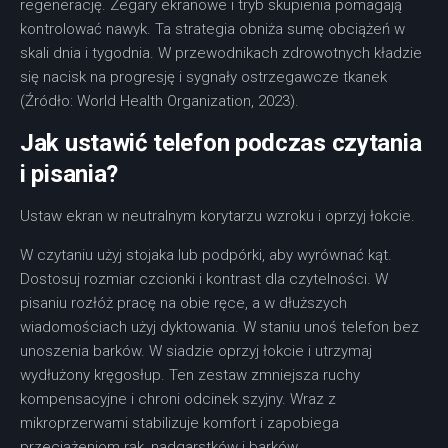
regenerację. Zegary ekranowe i tryb skupienia pomagają
kontrolować nawyk. Ta strategia obniża sumę obciążeń w
skali dnia i tygodnia. W przewodnikach zdrowotnych kładzie
się nacisk na progresję i sygnały ostrzegawcze tkanek
(Źródło: World Health Organization, 2023).
Jak ustawić telefon podczas czytania
i pisania?
Ustaw ekran w neutralnym korytarzu wzroku i oprzyj łokcie.
W czytaniu użyj stojaka lub podpórki, aby wyrównać kąt.
Dostosuj rozmiar czcionki i kontrast dla czytelności. W
pisaniu rozłóż pracę na obie ręce, a w dłuższych
wiadomościach użyj dyktowania. W staniu unoś telefon bez
unoszenia barków. W siadzie oprzyj łokcie i utrzymaj
wydłużony kręgosłup. Ten zestaw zmniejsza ruchy
kompensacyjne i chroni odcinek szyjny. Wraz z
mikroprzerwami stabilizuje komfort i zapobiega
przeciążeniom rąk, nadgarstków i barków.