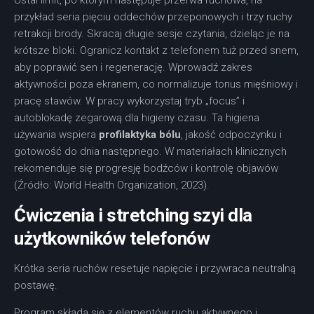
Ustal limit, po którym następuje przerwa ruchowa, na
przykład seria pięciu oddechów przeponowych i trzy ruchy
retrakcji brody. Skracaj długie sesje czytania, dzieląc je na
krótsze bloki. Ogranicz kontakt z telefonem tuż przed snem,
aby poprawić sen i regenerację. Wprowadź zakres
aktywności poza ekranem, co normalizuje tonus mięśniowy i
pracę stawów. W pracy wykorzystaj tryb „focus” i
autoblokadę zegarową dla higieny czasu. Ta higiena
używania wspiera
profilaktyka bólu
, jakość odpoczynku i
gotowość do dnia następnego. W materiałach klinicznych
rekomenduje się progresję bodźców i kontrolę objawów
(Źródło: World Health Organization, 2023).
Ćwiczenia i stretching szyi dla
użytkowników telefonów
Krótka seria ruchów resetuje napięcie i przywraca neutralną
postawę.
Program składa się z elementów ruchu aktywnego i