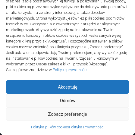
oraz realizację podstawowych jej funkcji, a po uzyskaniu Twojej zgody,
– lista i przykłady
pliki cookies są przez nas wykorzystywane do dokonywania pomiarów i
analiz korzystania ze strony internetowej, a także do celów
marketingowych. Strona wykorzystuje również pliki cookies podmiotów
trzecich w celu korzystania z zewnętrznych narzędzi analitycznych i
marketingowych. Aby wyrazić zgodę na instalowanie na Twoim
urządzeniu końcowym plików cookies wszystkich wskazanych wyżej
Projekty domów Podkarpacie
kategorii kliknij przycisk "Akceptuję". Poszczególne ustawienia plików
cookies możesz zmieniać po kliknięciu przycisku „Zobacz preferencje”.
Jeśli ustawienia odpowiadają Twoim preferencjom, aby wyrazić zgodę
na instalowanie plików cookies na Twoim urządzeniu końcowym w
wybranym przez Ciebie zakresie kliknij przycisk "Akceptuję".
Szczegółowe znajdziesz w
Polityce prywatności
.
linki z nap
Akceptuję
Odmów
Zobacz preferencje
Polityka plików cookies
Polityka Prywatności