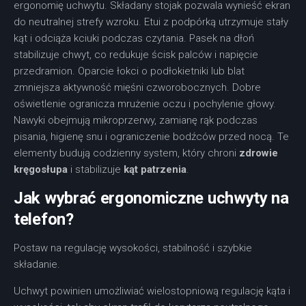
ergonomię uchwytu. Składany stojak pozwala wynieść ekran
do neutralnej strefy wzroku. Etui z podpórką utrzymuje stały
kąt i odciąża kciuki podczas czytania. Pasek na dłoń
stabilizuje chwyt, co redukuje ścisk palców i napięcie
przedramion. Oparcie łokci o podłokietniki lub blat
zmniejsza aktywność mięśni czworobocznych. Dobre
oświetlenie ogranicza mrużenie oczu i pochylenie głowy.
Nawyki obejmują mikroprzerwy, zamianę rąk podczas
pisania, higienę snu i ograniczenie bodźców przed nocą. Te
elementy budują codzienny system, który chroni
zdrowie
kręgosłupa
i stabilizuje
kąt patrzenia
.
Jak wybrać ergonomiczne uchwyty na
telefon?
Postaw na regulację wysokości, stabilność i szybkie
składanie.
Uchwyt powinien umożliwiać wielostopniową regulację kąta i