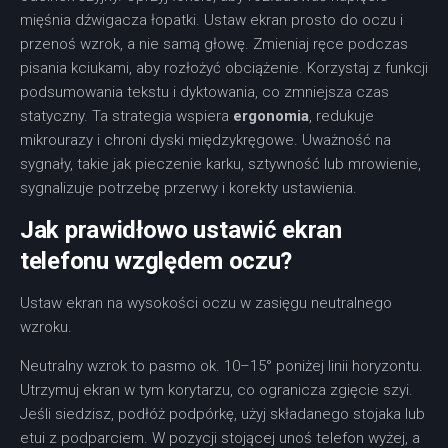
mięśnia dźwigacza łopatki. Ustaw ekran prosto do oczu i
przenoś wzrok, a nie samą głowę. Zmieniaj ręce podczas
pisania kciukami, aby rozłożyć obciążenie. Korzystaj z funkcji
podsumowania tekstu i dyktowania, co zmniejsza czas
statyczny. Ta strategia wspiera
ergonomia
, redukuje
mikrourazy i chroni dyski międzykręgowe. Uważność na
sygnały, takie jak pieczenie karku, sztywność lub mrowienie,
sygnalizuje potrzebę przerwy i korekty ustawienia.
Jak prawidłowo ustawić ekran
telefonu względem oczu?
Ustaw ekran na wysokości oczu w zasięgu neutralnego
wzroku.
Neutralny wzrok to pasmo ok. 10–15° poniżej linii horyzontu.
Utrzymuj ekran w tym korytarzu, co ogranicza zgięcie szyi.
Jeśli siedzisz, podłóż podpórkę, użyj składanego stojaka lub
etui z podparciem. W pozycji stojącej unoś telefon wyżej, a