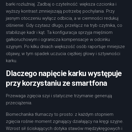
barki rozluźniaj. Zadbaj o czytelność: większa czcionka i
wyższy kontrast zmniejszają potrzebę pochylania. Przy
jasnym otoczeniu wyłącz odbicia, a w ciemności redukuj
olśnienie. Gdy czytasz długo, przełącz na tryb czytnika, co
stabilizuje kadr i kąt. Ta konfiguracja sprzyja mięśniom
gałkoruchowym i ogranicza kompensacje w odcinku
szyjnym. Po kilku dniach większość osób raportuje mniejsze
objawy, w tym spadek uczucia ciężkiej głowy i sztywności
karku.
Dlaczego napięcie karku występuje
przy korzystaniu ze smartfona
Przewaga zgięcia szyi i statyczne trzymanie generują
przeciążenia.
Biomechanika tłumaczy to prosto: z każdym stopniem
zgięcia rośnie moment zginający działający na kręgi szyjne.
Wzrost sił ściskających dotyka stawów międzykręgowych i