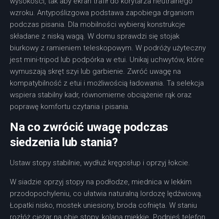
wysokości, tak aby ekran trafił do korytarza neutralnego
wzroku. Antypoślizgowa podstawa zapobiega drganiom
podczas pisania. Dla mobilności wybieraj konstrukcje
składane z niską wagą. W domu sprawdzi się stojak
biurkowy z ramieniem teleskopowym. W podróży użyteczny
jest mini-tripod lub podpórka w etui. Unikaj uchwytów, które
wymuszają skręt szyi lub garbienie. Zwróć uwagę na
kompatybilność z etui i możliwością ładowania. Ta selekcja
wspiera stabilny kadr, równomierne obciążenie rąk oraz
poprawę komfortu czytania i pisania.
Na co zwrócić uwagę podczas
siedzenia lub stania?
Ustaw stopy stabilnie, wydłuż kręgosłup i oprzyj łokcie.
W siadzie oprzyj stopy na podłodze, miednica w lekkim
przodopochyleniu, co ułatwia naturalną lordozę lędźwiową.
Łopatki nisko, mostek uniesiony, broda cofnięta. W staniu
rozłóż ciężar na obie stopy, kolana miękkie. Podnieś telefon