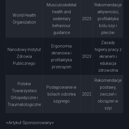
Musculoskeletal
Rekomendacje
health and
aktywności,
World Health
sedentary
2023
profilaktyka
Organization
behaviour
bólu szyi i
guidance
pleców
Zasady
Ergonomia
Narodowy Instytut
higieny pracy z
ekranowa i
Zdrowia
2023
ekranem i
profilaktyka
Publicznego
edukacja
przeciążeń
zdrowotna
Rekomendacje
Polskie
Postępowanie w
postawy,
Towarzystwo
bólach odcinka
2022
ćwiczeń i
Ortopedyczne i
szyjnego
obciążeń w
Traumatologiczne
szyi
+Artykuł Sponsorowany+