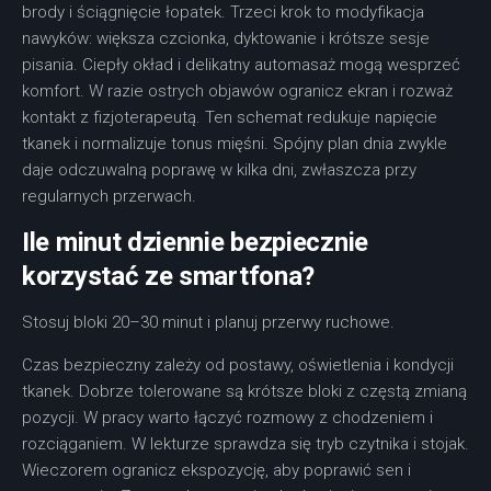
brody i ściągnięcie łopatek. Trzeci krok to modyfikacja
nawyków: większa czcionka, dyktowanie i krótsze sesje
pisania. Ciepły okład i delikatny automasaż mogą wesprzeć
komfort. W razie ostrych objawów ogranicz ekran i rozważ
kontakt z fizjoterapeutą. Ten schemat redukuje napięcie
tkanek i normalizuje tonus mięśni. Spójny plan dnia zwykle
daje odczuwalną poprawę w kilka dni, zwłaszcza przy
regularnych przerwach.
Ile minut dziennie bezpiecznie
korzystać ze smartfona?
Stosuj bloki 20–30 minut i planuj przerwy ruchowe.
Czas bezpieczny zależy od postawy, oświetlenia i kondycji
tkanek. Dobrze tolerowane są krótsze bloki z częstą zmianą
pozycji. W pracy warto łączyć rozmowy z chodzeniem i
rozciąganiem. W lekturze sprawdza się tryb czytnika i stojak.
Wieczorem ogranicz ekspozycję, aby poprawić sen i