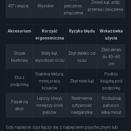
Zmień kąt, zrób
40° i więcej
Wysokie
pieczenie,
przerwę i ćwiczenia
zmęczenie
Akcesorium
Korzyść
Ryzyko błędu
Wskazówka
ergonomiczna
użycia
Zbliż ekran
Stojak
Stały kąt,
Zbyt daleko od
do 40–60
biurkowy
wysokość oczu
oczu
cm
Stabilna lektura,
Podłóż
Etui z
mniej pracy
Zbyt niski kąt
książkę pod
podpórką
kciuków
podpórkę
Lepszy chwyt,
Nadmierna
Rozluźniaj
Pasek na
mniejszy ścisk
sztywność
palce co
dłoń
palców
nadgarstka
kilka minut
Gdy napięcie szyi łączy się z napięciem psychicznym lub