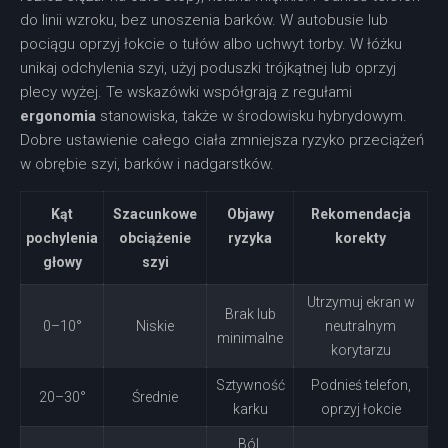
do linii wzroku, bez unoszenia barków. W autobusie lub
pociągu oprzyj łokcie o tułów albo uchwyt torby. W łóżku
unikaj odchylenia szyi, użyj poduszki trójkątnej lub oprzyj
plecy wyżej. Te wskazówki współgrają z regułami
ergonomia
stanowiska, także w środowisku hybrydowym.
Dobre ustawienie całego ciała zmniejsza ryzyko przeciążeń
w obrębie szyi, barków i nadgarstków.
Kąt
Szacunkowe
Objawy
Rekomendacja
pochylenia
obciążenie
ryzyka
korekty
głowy
szyi
Utrzymuj ekran w
Brak lub
0–10°
Niskie
neutralnym
minimalne
korytarzu
Sztywność
Podnieś telefon,
20–30°
Średnie
karku
oprzyj łokcie
Ból,