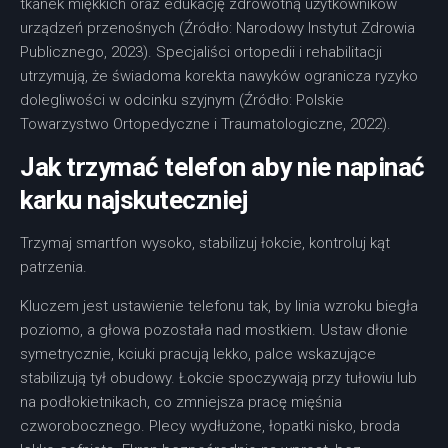
tkanek miękkich oraz edukację zdrowotną użytkowników
urządzeń przenośnych (Źródło: Narodowy Instytut Zdrowia
Publicznego, 2023). Specjaliści ortopedii i rehabilitacji
utrzymują, że świadoma korekta nawyków ogranicza ryzyko
dolegliwości w odcinku szyjnym (Źródło: Polskie
Towarzystwo Ortopedyczne i Traumatologiczne, 2022).
Jak trzymać telefon aby nie napinać
karku
najskuteczniej
Trzymaj smartfon wysoko, stabilizuj łokcie, kontroluj kąt
patrzenia.
Kluczem jest ustawienie telefonu tak, by linia wzroku biegła
poziomo, a głowa pozostała nad mostkiem. Ustaw dłonie
symetrycznie, kciuki pracują lekko, palce wskazujące
stabilizują tył obudowy. Łokcie spoczywają przy tułowiu lub
na podłokietnikach, co zmniejsza pracę mięśnia
czworobocznego. Plecy wydłużone, łopatki nisko, broda