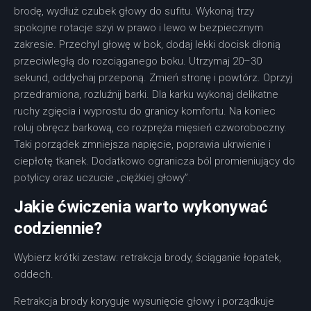
brodę, wydłuż czubek głowy do sufitu. Wykonaj trzy
spokojne rotacje szyi w prawo i lewo w bezpiecznym
zakresie. Przechyl głowę w bok, dodaj lekki docisk dłonią
przeciwległą do rozciąganego boku. Utrzymaj 20–30
sekund, oddychaj przeponą. Zmień stronę i powtórz. Oprzyj
przedramiona, rozluźnij barki. Dla karku wykonaj delikatne
ruchy zgięcia i wyprostu do granicy komfortu. Na koniec
roluj obręcz barkową, co rozpręża mięsień czworoboczny.
Taki porządek zmniejsza napięcie, poprawia ukrwienie i
ciepłotę tkanek. Dodatkowo ogranicza ból promieniujący do
potylicy oraz uczucie „ciężkiej głowy”.
Jakie ćwiczenia warto wykonywać
codziennie?
Wybierz krótki zestaw: retrakcja brody, ściąganie łopatek,
oddech.
Retrakcja brody koryguje wysunięcie głowy i porządkuje