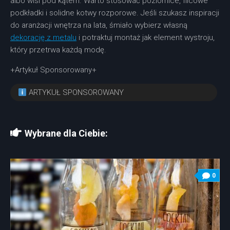
albo wisi pod kątem. Warto stosować poziomice, filcowe
podkładki i solidne kotwy rozporowe. Jeśli szukasz inspiracji
do aranżacji wnętrza na lata, śmiało wybierz własną
dekorację z metalu
i potraktuj montaż jak element wystroju,
który przetrwa każdą modę.
+Artykuł Sponsorowany+
ARTYKUŁ SPONSOROWANY
Wybrane dla Ciebie:
0