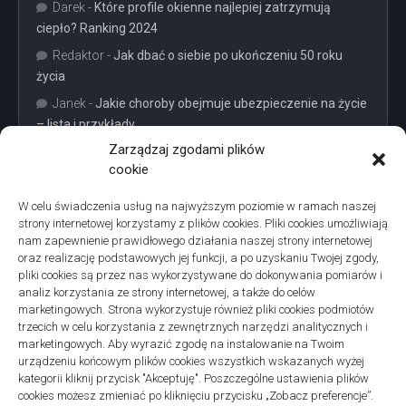
Darek
-
Które profile okienne najlepiej zatrzymują
ciepło? Ranking 2024
Redaktor
-
Jak dbać o siebie po ukończeniu 50 roku
życia
Janek
-
Jakie choroby obejmuje ubezpieczenie na życie
– lista i przykłady
Zarządzaj zgodami plików
cookie
W celu świadczenia usług na najwyższym poziomie w ramach naszej
strony internetowej korzystamy z plików cookies. Pliki cookies umożliwiają
Projekty domów Podkarpacie
nam zapewnienie prawidłowego działania naszej strony internetowej
oraz realizację podstawowych jej funkcji, a po uzyskaniu Twojej zgody,
pliki cookies są przez nas wykorzystywane do dokonywania pomiarów i
analiz korzystania ze strony internetowej, a także do celów
marketingowych. Strona wykorzystuje również pliki cookies podmiotów
trzecich w celu korzystania z zewnętrznych narzędzi analitycznych i
linki z nap
marketingowych. Aby wyrazić zgodę na instalowanie na Twoim
urządzeniu końcowym plików cookies wszystkich wskazanych wyżej
kategorii kliknij przycisk "Akceptuję". Poszczególne ustawienia plików
cookies możesz zmieniać po kliknięciu przycisku „Zobacz preferencje”.