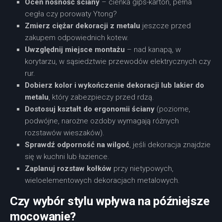
Oceń nośność ściany
– cienka gips-karton, pełna
cegła czy porowaty Ytong?
Zmierz ciężar dekoracji z metalu
jeszcze przed
zakupem odpowiednich kotew.
Uwzględnij miejsce montażu
– nad kanapą, w
korytarzu, w sąsiedztwie przewodów elektrycznych czy
rur.
Dobierz kolor i wykończenie dekoracji lub lakier do
metalu
, który zabezpieczy przed rdzą.
Dostosuj kształt do ergonomii ściany
(poziome,
podwójne, narożne ozdoby wymagają różnych
rozstawów wieszaków).
Sprawdź odporność na wilgoć
, jeśli dekoracja znajdzie
się w kuchni lub łazience.
Zaplanuj rozstaw kołków
przy nietypowych,
wieloelementowych dekoracjach metalowych.
Czy wybór stylu wpływa na późniejsze
mocowanie?