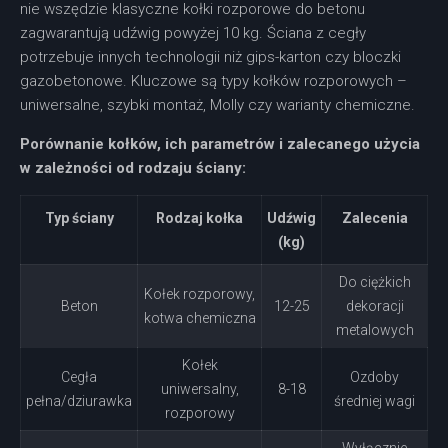
nie wszędzie klasyczne kołki rozporowe do betonu
zagwarantują udźwig powyżej 10 kg. Ściana z cegły
potrzebuje innych technologii niż gips-karton czy bloczki
gazobetonowe. Kluczowe są typy kołków rozporowych –
uniwersalne, szybki montaż, Molly czy warianty chemiczne.
Porównanie kołków, ich parametrów i zalecanego użycia
w zależności od rodzaju ściany:
Typ ściany
Rodzaj kołka
Udźwig
Zalecenia
(kg)
Do ciężkich
Kołek rozporowy,
Beton
12-25
dekoracji
kotwa chemiczna
metalowych
Kołek
Cegła
Ozdoby
uniwersalny,
8-18
pełna/dziurawka
średniej wagi
rozporowy