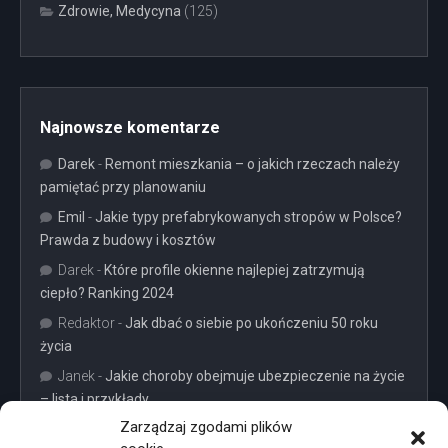
Zdrowie, Medycyna
(125)
Najnowsze komentarze
Darek
-
Remont mieszkania – o jakich rzeczach należy
pamiętać przy planowaniu
Emil
-
Jakie typy prefabrykowanych stropów w Polsce?
Prawda z budowy i kosztów
Darek
-
Które profile okienne najlepiej zatrzymują
ciepło? Ranking 2024
Redaktor
-
Jak dbać o siebie po ukończeniu 50 roku
życia
Janek
-
Jakie choroby obejmuje ubezpieczenie na życie
– lista i przykłady
Zarządzaj zgodami plików