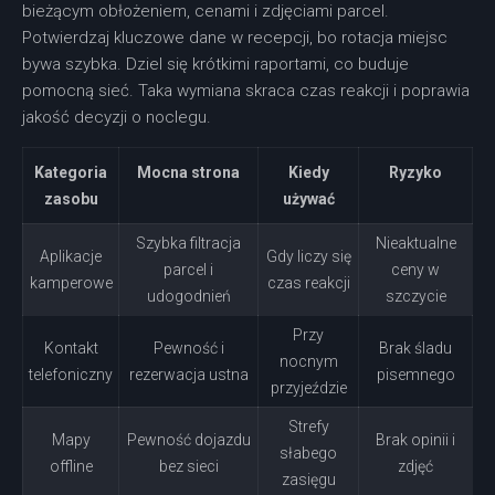
bieżącym obłożeniem, cenami i zdjęciami parcel.
Potwierdzaj kluczowe dane w recepcji, bo rotacja miejsc
bywa szybka. Dziel się krótkimi raportami, co buduje
pomocną sieć. Taka wymiana skraca czas reakcji i poprawia
jakość decyzji o noclegu.
Kategoria
Mocna strona
Kiedy
Ryzyko
zasobu
używać
Szybka filtracja
Nieaktualne
Aplikacje
Gdy liczy się
parcel i
ceny w
kamperowe
czas reakcji
udogodnień
szczycie
Przy
Kontakt
Pewność i
Brak śladu
nocnym
telefoniczny
rezerwacja ustna
pisemnego
przyjeździe
Strefy
Mapy
Pewność dojazdu
Brak opinii i
słabego
offline
bez sieci
zdjęć
zasięgu