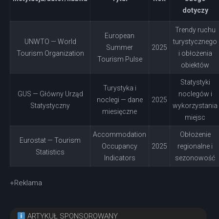
dotyczy
Trendy ruchu
European
UNWTO — World
turystycznego
Summer
2025
Tourism Organization
i obłożenia
Tourism Pulse
obiektów
Statystyki
Turystyka i
GUS — Główny Urząd
noclegów i
noclegi — dane
2025
Statystyczny
wykorzystania
miesięczne
miejsc
Accommodation
Obłożenie
Eurostat — Tourism
Occupancy
2025
regionalne i
Statistics
Indicators
sezonowość
+Reklama
ARTYKUŁ SPONSOROWANY