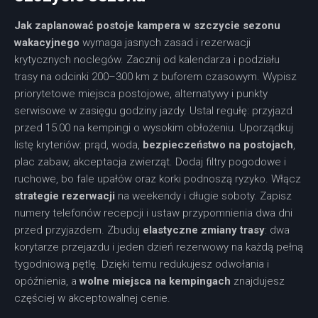
Jak zaplanować postoje kampera w szczycie sezonu
wakacyjnego
wymaga jasnych zasad i rezerwacji
krytycznych noclegów. Zacznij od kalendarza i podziału
trasy na odcinki 200–300 km z buforem czasowym. Wypisz
priorytetowe miejsca postojowe, alternatywy i punkty
serwisowe w zasięgu godziny jazdy. Ustal regułę: przyjazd
przed 15:00 na kempingi o wysokim obłożeniu. Uporządkuj
listę kryteriów: prąd, woda,
bezpieczeństwo na postojach
,
plac zabaw, akceptacja zwierząt. Dodaj filtry pogodowe i
ruchowe, bo fale upałów oraz korki podnoszą ryzyko. Włącz
strategie rezerwacji
na weekendy i długie soboty. Zapisz
numery telefonów recepcji i ustaw przypomnienia dwa dni
przed przyjazdem. Zbuduj
elastyczne zmiany trasy
: dwa
korytarze przejazdu i jeden dzień rezerwowy na każdą pełną
tygodniową pętlę. Dzięki temu redukujesz odwołania i
opóźnienia, a
wolne miejsca na kempingach
znajdujesz
częściej w akceptowalnej cenie.