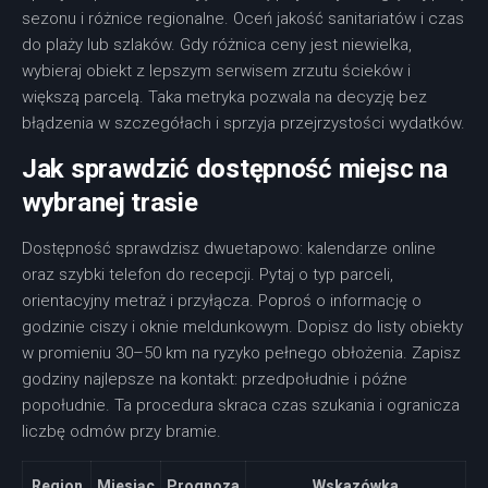
sezonu i różnice regionalne. Oceń jakość sanitariatów i czas
do plaży lub szlaków. Gdy różnica ceny jest niewielka,
wybieraj obiekt z lepszym serwisem zrzutu ścieków i
większą parcelą. Taka metryka pozwala na decyzję bez
błądzenia w szczegółach i sprzyja przejrzystości wydatków.
Jak sprawdzić dostępność miejsc na
wybranej trasie
Dostępność sprawdzisz dwuetapowo: kalendarze online
oraz szybki telefon do recepcji. Pytaj o typ parceli,
orientacyjny metraż i przyłącza. Poproś o informację o
godzinie ciszy i oknie meldunkowym. Dopisz do listy obiekty
w promieniu 30–50 km na ryzyko pełnego obłożenia. Zapisz
godziny najlepsze na kontakt: przedpołudnie i późne
popołudnie. Ta procedura skraca czas szukania i ogranicza
liczbę odmów przy bramie.
Region
Miesiąc
Prognoza
Wskazówka