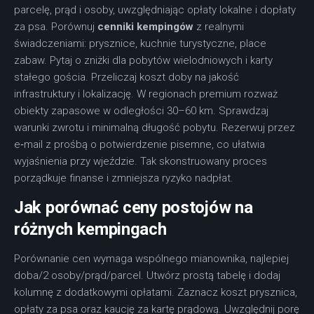
parcelę, prąd i osoby, uwzględniając opłaty lokalne i dopłaty
za psa. Porównuj
cenniki kempingów
z realnymi
świadczeniami: prysznice, kuchnie turystyczne, place
zabaw. Pytaj o zniżki dla pobytów wielodniowych i karty
stałego gościa. Przeliczaj koszt doby na jakość
infrastruktury i lokalizację. W regionach premium rozważ
obiekty zapasowe w odległości 30–60 km. Sprawdzaj
warunki zwrotu i minimalną długość pobytu. Rezerwuj przez
e‑mail z prośbą o potwierdzenie pisemne, co ułatwia
wyjaśnienia przy wjeździe. Tak skonstruowany proces
porządkuje finanse i zmniejsza ryzyko nadpłat.
Jak porównać ceny postojów na
różnych kempingach
Porównanie cen wymaga wspólnego mianownika, najlepiej
doba/2 osoby/prąd/parcel. Utwórz prostą tabelę i dodaj
kolumnę z dodatkowymi opłatami. Zaznacz koszt prysznica,
opłaty za psa oraz kaucję za kartę prądową. Uwzględnij porę