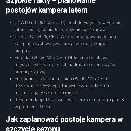
Szybkie fakty – planowanie
postojów kampera latem
UNWTO (15.06.2025, UTC): Ruch turystyczny w Europie
latem rośnie, rośnie też obłożenie kempingów.
GUS (10.07.2025, CET): Wzrost noclegów na polach
kempingowych wpływa na wyższe ceny w lipcu i
sierpniu.
Eurostat (20.08.2025, CET): Obłożenie obiektów
turystycznych w regionach nadmorskich przewyższa
średnią krajową.
European Travel Commission (30.05.2025, CET):
Rezerwacje z 6–8 tygodniowym wyprzedzeniem
minimalizują ryzyko braku miejsc.
Rekomendacja: Rezerwuj dwa pierwsze noclegi i plan B
w promieniu 50 km.
Jak zaplanować postoje kampera w
szczycie sezonu