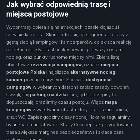
Jak wybrać odpowiednią trasę i
miejsca postojowe
Wybór trasy opiera się na atrakcjach, czasie dojazdu i
serwisie kampera. Skoncentruj się na segmentach trasy z
gęstą siecią kempingów i kamperparków, co skraca reakcję
na pełne obiekty. Ustal punkty pewne: pierwszy i ostatni
nocleg, oraz punkty ruchome między nimi. Zbierz listę
obiektów z
rezerwacja campingów
, oznacz
miejsca
postojowe Polska
i najbliższe
alternatywne noclegi
kamper
przy agroturystyce. Sprawdź
dostępność
campingów
w wybranych datach i zapisz zasady odwołań.
Uwzględnij
parkingi na dziko
tam, gdzie przepisy to
dopuszczają, oraz limity czasu postoju. Włącz
mapa
kempingów
z warstwami infrastruktury: prąd, szare ścieki,
zrzut WC. Zapisz godziny ciszy nocnej i lokalne regulaminy,
by uniknąć mandatów od Straży Gminnej. Tak przygotowana
trasa zwiększa margines bezpieczeństwa i skraca czas
reakcji na zmiany.