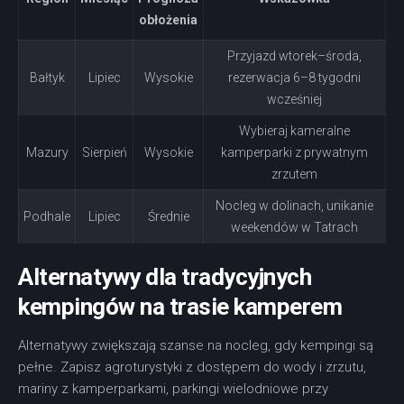
obłożenia
Przyjazd wtorek–środa,
Bałtyk
Lipiec
Wysokie
rezerwacja 6–8 tygodni
wcześniej
Wybieraj kameralne
Mazury
Sierpień
Wysokie
kamperparki z prywatnym
zrzutem
Nocleg w dolinach, unikanie
Podhale
Lipiec
Średnie
weekendów w Tatrach
Alternatywy dla tradycyjnych
kempingów na trasie kamperem
Alternatywy zwiększają szanse na nocleg, gdy kempingi są
pełne. Zapisz agroturystyki z dostępem do wody i zrzutu,
mariny z kamperparkami, parkingi wielodniowe przy