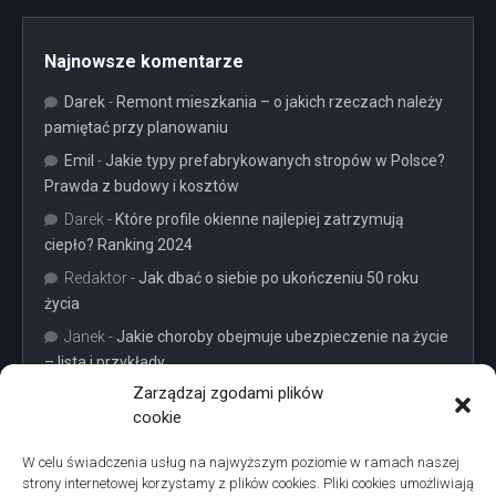
Najnowsze komentarze
Darek
-
Remont mieszkania – o jakich rzeczach należy
pamiętać przy planowaniu
Emil
-
Jakie typy prefabrykowanych stropów w Polsce?
Prawda z budowy i kosztów
Darek
-
Które profile okienne najlepiej zatrzymują
ciepło? Ranking 2024
Redaktor
-
Jak dbać o siebie po ukończeniu 50 roku
życia
Janek
-
Jakie choroby obejmuje ubezpieczenie na życie
– lista i przykłady
Zarządzaj zgodami plików
cookie
W celu świadczenia usług na najwyższym poziomie w ramach naszej
strony internetowej korzystamy z plików cookies. Pliki cookies umożliwiają
Projekty domów Podkarpacie