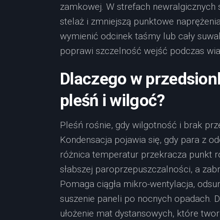
zamkowej. W strefach newralgicznych s
stelaż i zmniejszą punktowe naprężenia.
wymienić odcinek taśmy lub cały suwak
poprawi szczelność wejść podczas wiat
Dlaczego w przedsio
pleśń i wilgoć?
Pleśń rośnie, gdy wilgotność i brak pr
Kondensacja pojawia się, gdy para z o
różnica temperatur przekracza punkt ro
słabszej paroprzepuszczalności, a zab
Pomaga ciągła mikro-wentylacja, odsuni
suszenie paneli po nocnych opadach. D
ułożenie mat dystansowych, które twor