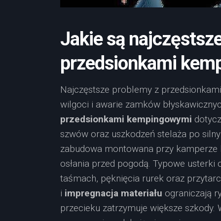
Jakie są najczęstsz
przedsionkami kem
Najczęstsze problemy z przedsionkami
wilgoci i awarie zamków błyskawiczny
przedsionkami kempingowymi
dotycz
szwów oraz uszkodzeń stelaża po siln
zabudowa montowana przy kamperze lub
osłania przed pogodą. Typowe usterki
taśmach, pęknięcia rurek oraz przytar
i
impregnacja materiału
ograniczają r
przecieku zatrzymuje większe szkody. 