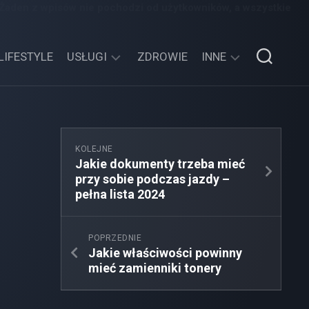
 Żaden z wpisów nie pochodzi od użytkowników, a wszystkie
LIFESTYLE
USŁUGI
ZDROWIE
INNE
TECHNOLOGIE
SPORT,
TURYSTYKA
EDUKACJA,
KOLEJNE
ROZRYWKA
Jakie dokumenty trzeba mieć
przy sobie podczas jazdy –
MOTORYZACJA,
pełna lista 2024
TRANSPORT
POPRZEDNIE
Jakie właściwości powinny
mieć zamienniki tonery