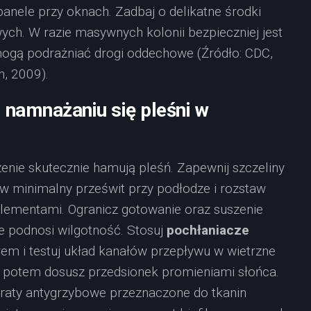
anele przy oknach. Zadbaj o delikatne środki
ych. W razie masywnych kolonii bezpieczniej jest
ogą podrażniać drogi oddechowe (Źródło: CDC,
n, 2009).
 namnażaniu się pleśni w
zenie skutecznie hamują pleśń. Zapewnij szczeliny
aw minimalny prześwit przy podłodze i rozstaw
 elementami. Ogranicz gotowanie oraz suszenie
e podnosi wilgotność. Stosuj
pochłaniacze
rem i testuj układ kanałów przepływu w wietrzne
 a potem dosusz przedsionek promieniami słońca.
araty antygrzybowe przeznaczone do tkanin