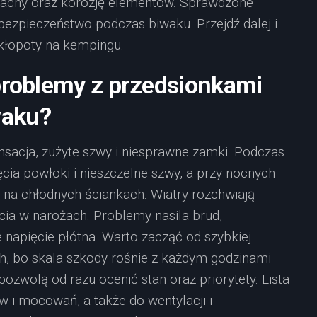
pachy oraz korozję elementów. Sprawdzone
ezpieczeństwo podczas biwaku. Przejdź dalej i
kłopoty na kempingu.
problemy z przedsionkami
waku?
ensacja, zużyte szwy i niesprawne zamki. Podczas
ia powłoki i nieszczelne szwy, a przy nocnych
 na chłodnych ściankach. Wiatry rozchwiają
arcia w narożach. Problemy nasila brud,
napięcie płótna. Warto zacząć od szybkiej
ch, bo skala szkody rośnie z każdym godzinami
ozwolą od razu ocenić stan oraz priorytety. Lista
 i mocowań, a także do wentylacji i