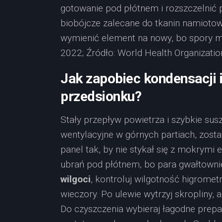
gotowanie pod płótnem i rozszczelnić p
biobójcze zalecane do tkanin namiotow
wymienić element na nowy, bo spory m
2022; Źródło: World Health Organizatio
Jak zapobiec kondensacji i
przedsionku?
Stały przepływ powietrza i szybkie sus
wentylacyjne w górnych partiach, zost
panel tak, by nie stykał się z mokrymi
ubrań pod płótnem, bo para gwałtowni
wilgoci
, kontroluj wilgotność higromet
wieczory. Po ulewie wytrzyj skropliny,
Do czyszczenia wybieraj łagodne prep