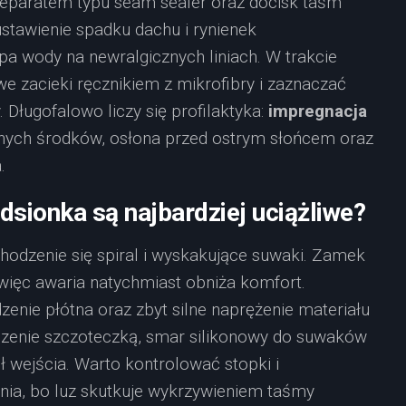
eparatem typu seam sealer oraz docisk taśm
stawienie spadku dachu i rynienek
pa wody na newralgicznych liniach. W trakcie
 zacieki ręcznikiem z mikrofibry i zaznaczać
Długofalowo liczy się profilaktyka:
impregnacja
nych środków, osłona przed ostrym słońcem oraz
.
dsionka są najbardziej uciążliwe?
hodzenie się spiral i wyskakujące suwaki. Zamek
i, więc awaria natychmiast obniża komfort.
zenie płótna oraz zbyt silne naprężenie materiału
czenie szczoteczką, smar silikonowy do suwaków
 wejścia. Warto kontrolować stopki i
nia, bo luz skutkuje wykrzywieniem taśmy