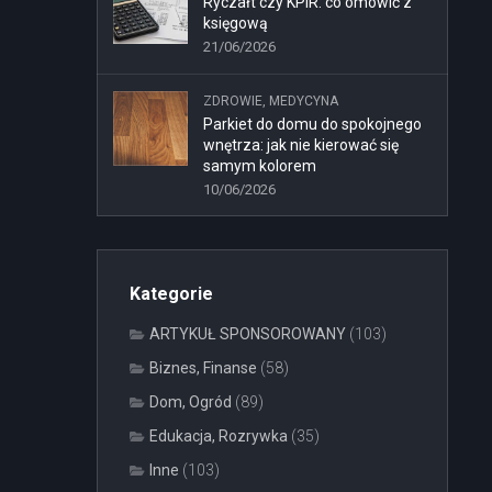
Ryczałt czy KPiR: co omówić z
księgową
21/06/2026
ZDROWIE, MEDYCYNA
Parkiet do domu do spokojnego
wnętrza: jak nie kierować się
samym kolorem
10/06/2026
Kategorie
ARTYKUŁ SPONSOROWANY
(103)
Biznes, Finanse
(58)
Dom, Ogród
(89)
Edukacja, Rozrywka
(35)
Inne
(103)