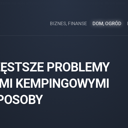
zone na niej artykuły mają na celu pozycjonowanie stron www.
zostały opłacone.
BIZNES, FINANSE
DOM, OGRÓD
ZĘSTSZE PROBLEMY
AMI KEMPINGOWYMI
POSOBY