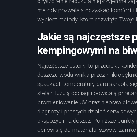
czyszczenie redukują nieprzyjemne za
metody pozwalają odzyskać komfort i b
wybierz metody, które rozwiążą Twoje 
Jakie są najczęstsze 
kempingowymi na bi
Najczęstsze usterki to przecieki, kond
deszczu woda wnika przez mikropęknięc
spadkach temperatury para skrapla się
stelaż, luzują odciągi i powstają przet
promieniowanie UV oraz nieprawidłowe 
diagnozy i prostych działań serwisowy
ekspozycji na deszcz. Poniższe punkty p
odnosi się do materiału, szwów, zamków