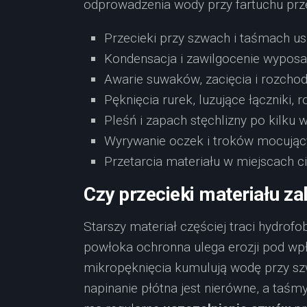
odprowadzenia wody przy fartuchu prz
Przecieki przy szwach i taśmach u
Kondensacja i zawilgocenie wyposa
Awarie suwaków, zacięcia i rozchod
Pęknięcia rurek, luzujące łączniki,
Pleśń i zapach stęchlizny po kilku 
Wyrywanie oczek i troków mocując
Przetarcia materiału w miejscach ci
Czy przecieki materiału z
Starszy materiał częściej traci hydrof
powłoka ochronna ulega erozji pod wp
mikropęknięcia kumulują wodę przy s
napinanie płótna jest nierówne, a taśm