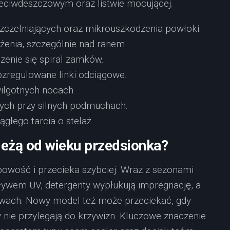
eciwdeszczowym oraz listwie mocującej.
szczelniających oraz mikrouszkodzenia powłoki.
żenia, szczególnie nad ranem.
zenie się spiral zamków.
 rozregulowane linki odciągowe.
wilgotnych nocach.
ych przy silnych podmuchach.
ągłego tarcia o stelaż.
ależą od wieku przedsionka?
obowość i przecieka szybciej. Wraz z sezonami
ływem UV, detergenty wypłukują impregnację, a
zwach. Nowy model też może przeciekać, gdy
y nie przylegają do krzywizn. Kluczowe znaczenie