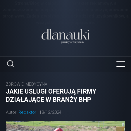
Strona/Blog w całości ma charakter reklamowy, a
zamieszczone na niej artykuły mają na celu pozycjonowanie
stron www. Żaden z wpisów nie pochodzi od użytkowników, a
wszystkie zostały opłacone.
Skip
to
content
ZDROWIE, MEDYCYNA
JAKIE USŁUGI OFERUJĄ FIRMY
DZIAŁAJĄCE W BRANŻY BHP
Autor:
Redaktor
18/12/2024