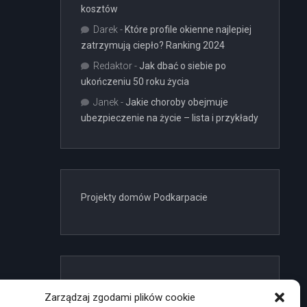
kosztów
Darek
-
Które profile okienne najlepiej
zatrzymują ciepło? Ranking 2024
Redaktor
-
Jak dbać o siebie po
ukończeniu 50 roku życia
Janek
-
Jakie choroby obejmuje
ubezpieczenie na życie – lista i przykłady
Projekty domów Podkarpacie
linki z nap
Zarządzaj zgodami plików cookie