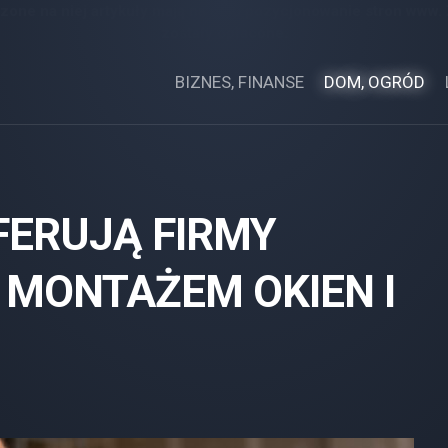
zone na niej artykuły mają na celu pozycjonowanie stron www.
zostały opłacone.
BIZNES, FINANSE
DOM, OGRÓD
FERUJĄ FIRMY
 MONTAŻEM OKIEN I