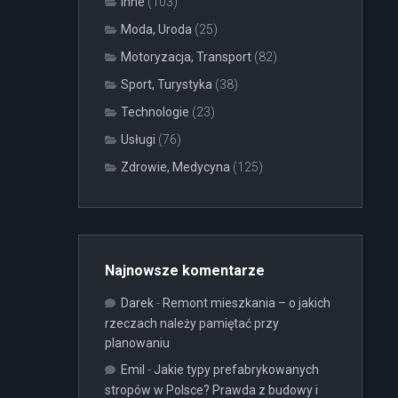
Inne
(103)
Moda, Uroda
(25)
Motoryzacja, Transport
(82)
Sport, Turystyka
(38)
Technologie
(23)
Usługi
(76)
Zdrowie, Medycyna
(125)
Najnowsze komentarze
Darek
-
Remont mieszkania – o jakich
rzeczach należy pamiętać przy
planowaniu
Emil
-
Jakie typy prefabrykowanych
stropów w Polsce? Prawda z budowy i