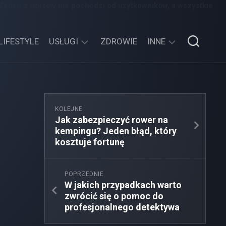
 Żaden z wpisów nie pochodzi od użytkowników, a wszystkie
LIFESTYLE
USŁUGI
ZDROWIE
INNE
TECHNOLOGIE
SPORT,
TURYSTYKA
EDUKACJA,
KOLEJNE
ROZRYWKA
Jak zabezpieczyć rower na
kempingu? Jeden błąd, który
MOTORYZACJA,
kosztuje fortunę
TRANSPORT
POPRZEDNIE
W jakich przypadkach warto
zwrócić się o pomoc do
profesjonalnego detektywa