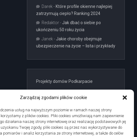
Darek
-
Które profile okienne najlepiej
zatrzymują ciepło? Ranking 2024
Redaktor
-
Jak dbać o siebie po
ukończeniu 50 roku życia
Janek
-
Jakie choroby obejmuje
ubezpieczenie na życie – lista i przykłady
Projekty domów Podkarpacie
Zarządzaj zgodami plików cookie
adczenia usług na najwyższym poziomie w ramach naszej strony
j korzystamy z plików cookies. Pliki cookies umożliwiają nam zapewnienie
linki z nap
o działania naszej strony internetowej oraz realizację podstawowych jej
po uzyskaniu Twojej zgody, pliki cookies są przez nas wykorzystywane do
 pomiarów i analiz korzystania ze strony internetowej, a także do celów