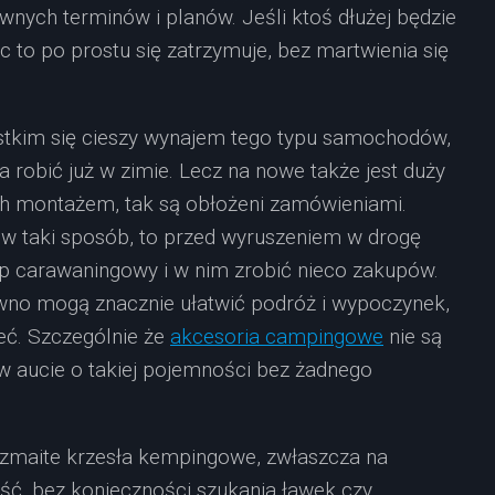
nych terminów i planów. Jeśli ktoś dłużej będzie
c to po prostu się zatrzymuje, bez martwienia się
tkim się cieszy wynajem tego typu samochodów,
a robić już w zimie. Lecz na nowe także jest duży
ch montażem, tak są obłożeni zamówieniami.
 w taki sposób, to przed wyruszeniem w drogę
ep carawaningowy i w nim zrobić nieco zakupów.
ewno mogą znacznie ułatwić podróż i wypoczynek,
eć. Szczególnie że
akcesoria campingowe
nie są
, w aucie o takiej pojemności bez żadnego
zmaite krzesła kempingowe, zwłaszcza na
ąść, bez konieczności szukania ławek czy