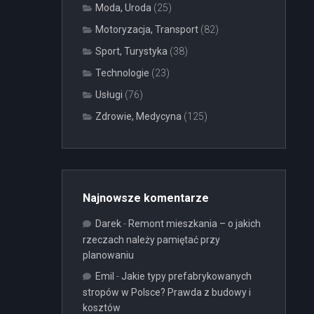
Moda, Uroda
(25)
Motoryzacja, Transport
(82)
Sport, Turystyka
(38)
Technologie
(23)
Usługi
(76)
Zdrowie, Medycyna
(125)
Najnowsze komentarze
Darek
-
Remont mieszkania – o jakich
rzeczach należy pamiętać przy
planowaniu
Emil
-
Jakie typy prefabrykowanych
stropów w Polsce? Prawda z budowy i
kosztów