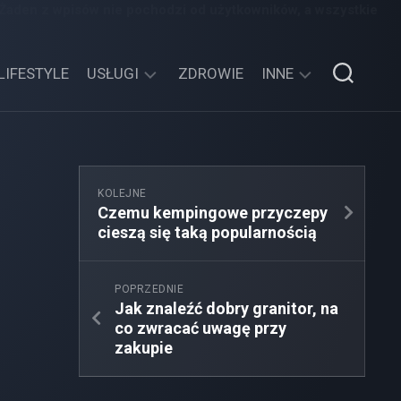
 Żaden z wpisów nie pochodzi od użytkowników, a wszystkie
LIFESTYLE
USŁUGI
ZDROWIE
INNE
TECHNOLOGIE
SPORT,
TURYSTYKA
EDUKACJA,
KOLEJNE
ROZRYWKA
Czemu kempingowe przyczepy
cieszą się taką popularnością
MOTORYZACJA,
TRANSPORT
POPRZEDNIE
Jak znaleźć dobry granitor, na
co zwracać uwagę przy
zakupie