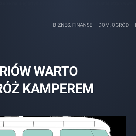
zone na niej artykuły mają na celu pozycjonowanie stron www.
zostały opłacone.
BIZNES, FINANSE
DOM, OGRÓD
ORIÓW WARTO
RÓŻ KAMPEREM