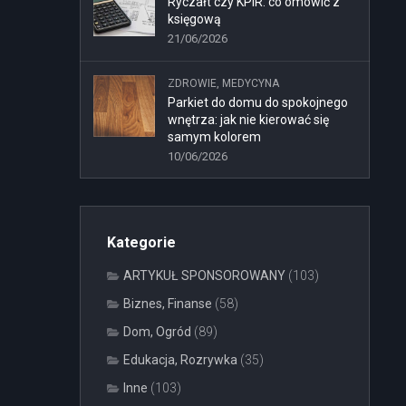
Ryczałt czy KPiR: co omówić z
księgową
21/06/2026
ZDROWIE, MEDYCYNA
Parkiet do domu do spokojnego
wnętrza: jak nie kierować się
samym kolorem
10/06/2026
Kategorie
ARTYKUŁ SPONSOROWANY
(103)
Biznes, Finanse
(58)
Dom, Ogród
(89)
Edukacja, Rozrywka
(35)
Inne
(103)