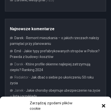
Zdrowie, Medycyna
(125)
Najnowsze komentarze
Darek
-
Remont mieszkania – o jakich rzeczach należy
pamiętać przy planowaniu
Emil
-
Jakie typy prefabrykowanych stropów w Polsce?
Prawda z budowy i kosztów
Darek
-
Które profile okienne najlepiej zatrzymują
ciepło? Ranking 2024
Redaktor
-
Jak dbać o siebie po ukończeniu 50 roku
życia
Janek
-
Jakie choroby obejmuje ubezpieczenie na życie
– lista i przykłady
Zarządzaj zgodami plików
cookie