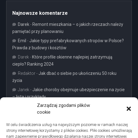
Najnowsze komentarze
Darek
-
Remont mieszkania – o jakich rzeczach należy
pamiętać przy planowaniu
Emil
-
Jakie typy prefabrykowanych stropów w Polsce?
Prawda z budowy i kosztów
Darek
-
Które profile okienne najlepiej zatrzymują
ciepło? Ranking 2024
Redaktor
-
Jak dbać o siebie po ukończeniu 50 roku
życia
Janek
-
Jakie choroby obejmuje ubezpieczenie na życie
– lista i przykłady
Zarządzaj zgodami plików
cookie
W celu świadczenia usług na najwyższym poziomie w ramach naszej
strony internetowej korzystamy z plików cookies. Pliki cookies umożliwiają
Projekty domów Podkarpacie
nam zapewnienie prawidłowego działania naszej strony internetowej