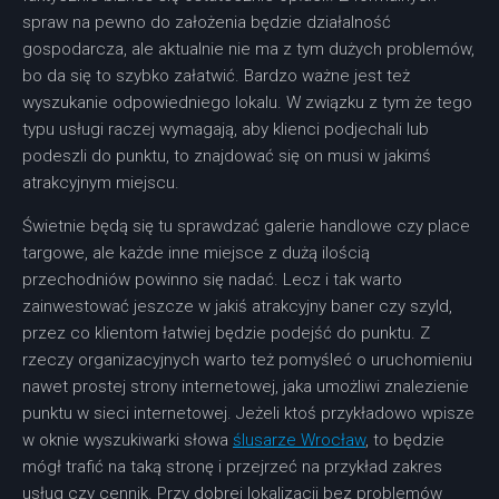
spraw na pewno do założenia będzie działalność
gospodarcza, ale aktualnie nie ma z tym dużych problemów,
bo da się to szybko załatwić. Bardzo ważne jest też
wyszukanie odpowiedniego lokalu. W związku z tym że tego
typu usługi raczej wymagają, aby klienci podjechali lub
podeszli do punktu, to znajdować się on musi w jakimś
atrakcyjnym miejscu.
Świetnie będą się tu sprawdzać galerie handlowe czy place
targowe, ale każde inne miejsce z dużą ilością
przechodniów powinno się nadać. Lecz i tak warto
zainwestować jeszcze w jakiś atrakcyjny baner czy szyld,
przez co klientom łatwiej będzie podejść do punktu. Z
rzeczy organizacyjnych warto też pomyśleć o uruchomieniu
nawet prostej strony internetowej, jaka umożliwi znalezienie
punktu w sieci internetowej. Jeżeli ktoś przykładowo wpisze
w oknie wyszukiwarki słowa
ślusarze Wrocław
, to będzie
mógł trafić na taką stronę i przejrzeć na przykład zakres
usług czy cennik. Przy dobrej lokalizacji bez problemów