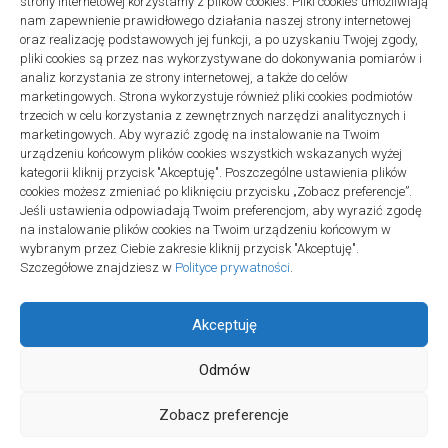
strony internetowej korzystamy z plików cookies. Pliki cookies umożliwiają
Projekty domów Podkarpacie
nam zapewnienie prawidłowego działania naszej strony internetowej
oraz realizację podstawowych jej funkcji, a po uzyskaniu Twojej zgody,
pliki cookies są przez nas wykorzystywane do dokonywania pomiarów i
analiz korzystania ze strony internetowej, a także do celów
marketingowych. Strona wykorzystuje również pliki cookies podmiotów
trzecich w celu korzystania z zewnętrznych narzędzi analitycznych i
linki z nap
marketingowych. Aby wyrazić zgodę na instalowanie na Twoim
urządzeniu końcowym plików cookies wszystkich wskazanych wyżej
kategorii kliknij przycisk "Akceptuję". Poszczególne ustawienia plików
cookies możesz zmieniać po kliknięciu przycisku „Zobacz preferencje”.
Jeśli ustawienia odpowiadają Twoim preferencjom, aby wyrazić zgodę
na instalowanie plików cookies na Twoim urządzeniu końcowym w
wybranym przez Ciebie zakresie kliknij przycisk "Akceptuję".
Szczegółowe znajdziesz w
Polityce prywatności
.
Akceptuję
Odmów
Społeczność Edukacyjna © 2026. All Rights Reserved.
Zobacz preferencje