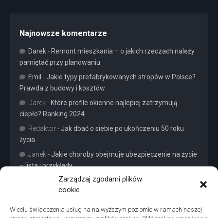
Najnowsze komentarze
Darek
-
Remont mieszkania – o jakich rzeczach należy
pamiętać przy planowaniu
Emil
-
Jakie typy prefabrykowanych stropów w Polsce?
Prawda z budowy i kosztów
Darek
-
Które profile okienne najlepiej zatrzymują
ciepło? Ranking 2024
Redaktor
-
Jak dbać o siebie po ukończeniu 50 roku
życia
Janek
-
Jakie choroby obejmuje ubezpieczenie na życie
– lista i przykłady
Zarządzaj zgodami plików
cookie
W celu świadczenia usług na najwyższym poziomie w ramach naszej