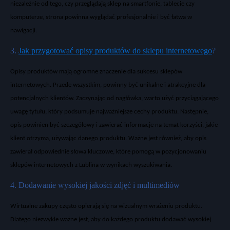
niezależnie od tego, czy przeglądają
sklep
na smartfonie, tablecie czy
komputerze, strona powinna wyglądać profesjonalnie i być łatwa w
nawigacji.
3.
Jak przygotować opisy produktów do sklepu internetowego
?
Opisy produktów
maj
ą ogromne znaczenie dla sukcesu
sklep
ów
internetowych
. Przede wszystkim, powinny by
ć unikalne i atrakcyjne dla
potencjalnych klient
ów. Zaczynaj
ąc od nagł
ówka, warto u
żyć przyciągającego
uwagę
tytułu
, kt
óry podsumuje najwa
żniejsze cechy
produktu
. Następnie,
opis
powinien być szczeg
ó
łowy i zawierać informacje na temat korzyści, jakie
klient otrzyma, używając danego
produktu
. Ważne jest r
ównie
ż, aby
opis
zawierał odpowiednie słowa kluczowe, kt
óre pomog
ą w pozycjonowaniu
sklep
ów internetowych z Lublina
w wynikach wyszukiwania.
4. Dodawanie wysokiej jako
ści zdjęć i multimedi
ów
Wirtualne zakupy cz
ęsto opierają się na wizualnym wrażeniu
produktu
.
Dlatego niezwykle ważne jest, aby do każdego
produktu
dodawać wysokiej