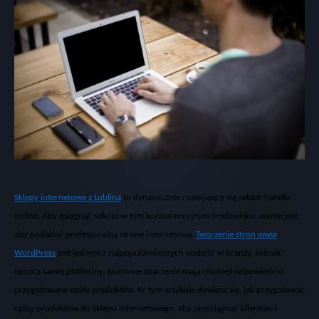
Sklepy internetowe z Lublina
to dynamicznie rozwijaj
ący się sektor handlu
online. Aby osiągnąć sukces w tym konkurencyjnym środowisku, ważne jest,
aby posiadać profesjonalną stronę internetową.
Tworzenie stron www
WordPress
jest jednym z najpopularniejszych podej
ść w branży. Jednak,
opr
ócz samej platformy, kluczowe znaczenie maj
ą r
ównie
ż odpowiednio
przygotowane
opisy produkt
ów
. W tym artykule dowiesz si
ę, jak przygotować
opisy produkt
ów
do
sklepu internetowego
, aby przyci
ągnąć klient
ów i