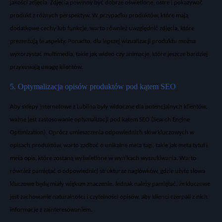
jakości
zdjęcia
. Zdjęcia powinny być dobrze oświetlone, ostre i pokazywać
produkt
z r
ó
żnych perspektyw. W przypadku
produkt
ów
, które maj
ą
dodatkowe cechy lub funkcje, warto r
ównie
ż uwzględnić
zdjęcia
, kt
óre
prezentuj
ą te aspekty. Ponadto, dla lepszej wizualizacji
produktu
można
wykorzystać multimedia, takie jak wideo czy animacje, kt
óre jeszcze bardziej
przykuwaj
ą uwagę klient
ów.
5. Optymalizacja opisów produktów pod k
ątem SEO
Aby
sklepy internetowe z Lublina
by
ły widoczne dla potencjalnych klient
ów,
wa
żne jest zastosowanie optymalizacji pod kątem
SEO
(Search Engine
Optimization). Opr
ócz umieszczenia odpowiednich s
ł
ów kluczowych w
opisach produktów
, warto zadba
ć o unikalne
meta tagi
, takie jak
meta tytuł
i
meta opis
, kt
óre zostan
ą wyświetlone w wynikach wyszukiwania. Warto
r
ównie
ż pamiętać o odpowiedniej strukturze nagł
ówków, gdzie u
żyte słowa
kluczowe będą miały większe znaczenie. Jednak należy pamiętać, że kluczowe
jest zachowanie naturalności i czytelności
opis
ów
, aby klienci czerpali z nich
informacje z zainteresowaniem.