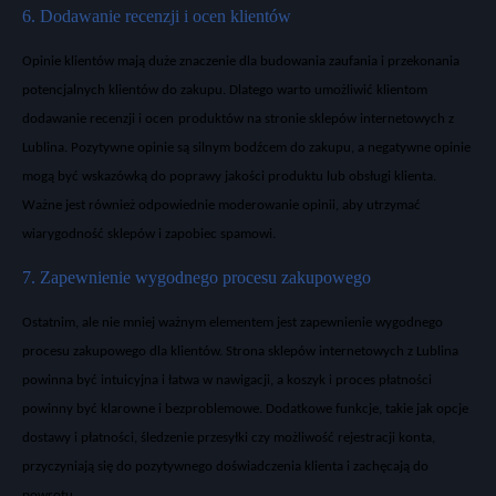
6. Dodawanie recenzji i ocen klientów
Opinie klientów maj
ą duże znaczenie dla budowania zaufania i przekonania
potencjalnych klient
ów do zakupu. Dlatego warto umo
żliwić klientom
dodawanie
recenzji
i
ocen
produkt
ów
na stronie
sklepów internetowych z
Lublina
. Pozytywne opinie s
ą silnym bodźcem do zakupu, a negatywne opinie
mogą być wskaz
ówk
ą do poprawy jakości
produktu
lub obsługi klienta.
Ważne jest r
ównie
ż odpowiednie moderowanie opinii, aby utrzymać
wiarygodność
sklep
ów
i zapobiec spamowi.
7. Zapewnienie wygodnego procesu zakupowego
Ostatnim, ale nie mniej wa
żnym elementem jest zapewnienie wygodnego
procesu zakupowego dla klient
ów. Strona
sklepów internetowych z Lublina
powinna by
ć intuicyjna i łatwa w nawigacji, a koszyk i proces płatności
powinny być klarowne i bezproblemowe. Dodatkowe funkcje, takie jak opcje
dostawy i płatności, śledzenie przesyłki czy możliwość rejestracji konta,
przyczyniają się do pozytywnego doświadczenia klienta i zachęcają do
powrotu.