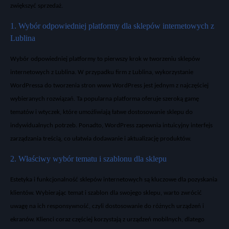
zwi
ększyć sprzedaż.
1. Wybór odpowiedniej platformy dla sklepów internetowych z
Lublina
Wybór odpowiedniej platformy to pierwszy krok w tworzeniu
sklepów
internetowych z Lublina
. W przypadku firm z
Lublina
, wykorzystanie
WordPressa
do tworzenia
stron www WordPress
jest jednym z najcz
ęściej
wybieranych rozwiązań. Ta popularna platforma oferuje szeroką gamę
temat
ów i wtyczek, które umo
żliwiają łatwe dostosowanie
sklepu
do
indywidualnych potrzeb. Ponadto,
WordPress
zapewnia intuicyjny interfejs
zarządzania treścią, co ułatwia dodawanie i aktualizację
produkt
ów
.
2. W
łaściwy wyb
ór tematu i szablonu dla sklepu
Estetyka i funkcjonalno
ść
sklep
ów internetowych
s
ą kluczowe dla pozyskania
klient
ów. Wybieraj
ąc
temat
i
szablon
dla swojego
sklepu
, warto zwr
óci
ć
uwagę na ich responsywność, czyli dostosowanie do r
ó
żnych urządzeń i
ekran
ów. Klienci coraz cz
ęściej korzystają z urządzeń mobilnych, dlatego