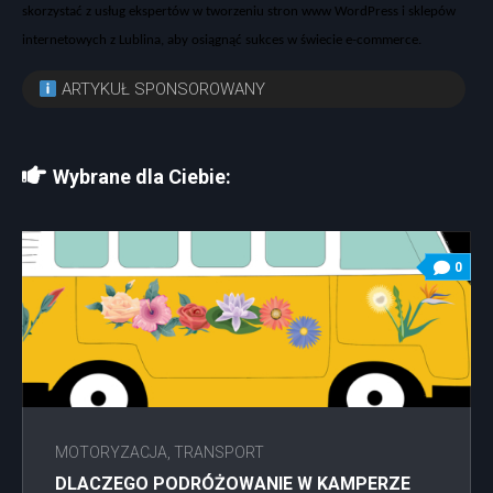
skorzystać z usług ekspert
ów w
tworzeniu stron www WordPress
i
sklepów
internetowych z Lublina
, aby osi
ągnąć sukces w świecie e-commerce.
ARTYKUŁ SPONSOROWANY
Wybrane dla Ciebie:
0
MOTORYZACJA, TRANSPORT
DLACZEGO PODRÓŻOWANIE W KAMPERZE