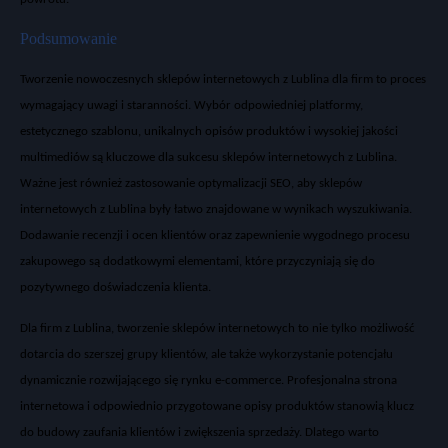
Podsumowanie
Tworzenie nowoczesnych
sklepów internetowych z Lublina
dla firm to proces
wymagaj
ący uwagi i staranności. Wyb
ór odpowiedniej platformy,
estetycznego szablonu, unikalnych
opisów produktów
i wysokiej jako
ści
multimedi
ów s
ą kluczowe dla sukcesu
sklep
ów internetowych z Lublina
.
Wa
żne jest r
ównie
ż zastosowanie optymalizacji
SEO
, aby sklep
ów
internetowych z Lublina by
ły łatwo znajdowane w wynikach wyszukiwania.
Dodawanie
recenzji i ocen klient
ów
oraz zapewnienie wygodnego procesu
zakupowego s
ą dodatkowymi elementami, kt
óre przyczyniaj
ą się do
pozytywnego doświadczenia klienta.
Dla firm z
Lublina
, tworzenie
sklepów internetowych
to nie tylko mo
żliwość
dotarcia do szerszej grupy klient
ów, ale tak
że wykorzystanie potencjału
dynamicznie rozwijającego się rynku e-commerce. Profesjonalna
strona
internetowa
i odpowiednio przygotowane
opisy produkt
ów
stanowi
ą klucz
do budowy zaufania klient
ów i zwi
ększenia sprzedaży. Dlatego warto