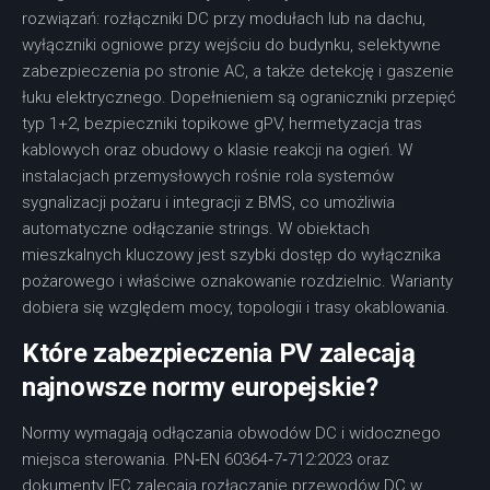
rozwiązań: rozłączniki DC przy modułach lub na dachu,
wyłączniki ogniowe przy wejściu do budynku, selektywne
zabezpieczenia po stronie AC, a także detekcję i gaszenie
łuku elektrycznego. Dopełnieniem są ograniczniki przepięć
typ 1+2, bezpieczniki topikowe gPV, hermetyzacja tras
kablowych oraz obudowy o klasie reakcji na ogień. W
instalacjach przemysłowych rośnie rola systemów
sygnalizacji pożaru i integracji z BMS, co umożliwia
automatyczne odłączanie strings. W obiektach
mieszkalnych kluczowy jest szybki dostęp do wyłącznika
pożarowego i właściwe oznakowanie rozdzielnic. Warianty
dobiera się względem mocy, topologii i trasy okablowania.
Które zabezpieczenia PV zalecają
najnowsze normy europejskie?
Normy wymagają odłączania obwodów DC i widocznego
miejsca sterowania. PN‑EN 60364‑7‑712:2023 oraz
dokumenty IEC zalecają rozłączanie przewodów DC w