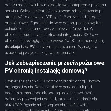
pobliżu modułów lub w miejscu łatwo dostępnym z poziomu
serwisu. Wskazane jest też selektywne zabezpieczenie po
stronie AC i stosowanie SPD typ 1+2 zależnie od kategorii
przepięciowej. Zgodność dotyczy doboru przekrojów, klas
palności oraz parametrów zwarciowych falownika. W
obiektach publicznych istotna jest integracja z SSP, a w
obiektach z rozległą trasą przewodów DC rekomenduje się
detekcja łuku PV
z szybkim rozłączaniem. Wymagania
uzupełniają wytyczne krajowe i ocena UDT.
Jak zabezpieczenia przeciwpożarowe
PV chronią instalację domową?
Szybkie rozłączenie DC ogranicza źródło energii i ryzyko
propagacji ognia. Rozłączniki przy panelach lub pod
dachem skracają odcinki pod napięciem, a wyłącznik
pożarowy przy wejściu do budynku odcina zasilanie dla
służb PSP. Ograniczniki przepięć chronią falownik i
rozdzielnice, a bezpieczniki gPV ograniczają skutki zwarć