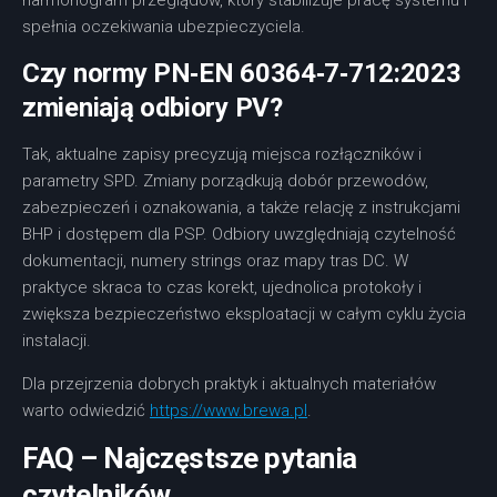
harmonogram przeglądów, który stabilizuje pracę systemu i
spełnia oczekiwania ubezpieczyciela.
Czy normy PN‑EN 60364‑7‑712:2023
zmieniają odbiory PV?
Tak, aktualne zapisy precyzują miejsca rozłączników i
parametry SPD. Zmiany porządkują dobór przewodów,
zabezpieczeń i oznakowania, a także relację z instrukcjami
BHP i dostępem dla PSP. Odbiory uwzględniają czytelność
dokumentacji, numery strings oraz mapy tras DC. W
praktyce skraca to czas korekt, ujednolica protokoły i
zwiększa bezpieczeństwo eksploatacji w całym cyklu życia
instalacji.
Dla przejrzenia dobrych praktyk i aktualnych materiałów
warto odwiedzić
https://www.brewa.pl
.
FAQ – Najczęstsze pytania
czytelników