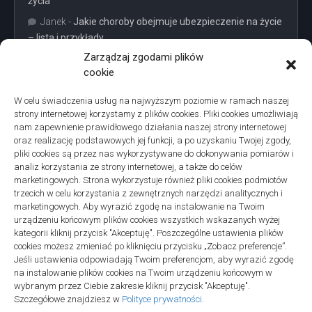
życia
Janek
-
Jakie choroby obejmuje ubezpieczenie na życie
– lista i przykłady
Zarządzaj zgodami plików
cookie
W celu świadczenia usług na najwyższym poziomie w ramach naszej
strony internetowej korzystamy z plików cookies. Pliki cookies umożliwiają
Projekty domów Podkarpacie
nam zapewnienie prawidłowego działania naszej strony internetowej
oraz realizację podstawowych jej funkcji, a po uzyskaniu Twojej zgody,
pliki cookies są przez nas wykorzystywane do dokonywania pomiarów i
analiz korzystania ze strony internetowej, a także do celów
marketingowych. Strona wykorzystuje również pliki cookies podmiotów
trzecich w celu korzystania z zewnętrznych narzędzi analitycznych i
linki z nap
marketingowych. Aby wyrazić zgodę na instalowanie na Twoim
urządzeniu końcowym plików cookies wszystkich wskazanych wyżej
kategorii kliknij przycisk "Akceptuję". Poszczególne ustawienia plików
cookies możesz zmieniać po kliknięciu przycisku „Zobacz preferencje”.
Jeśli ustawienia odpowiadają Twoim preferencjom, aby wyrazić zgodę
na instalowanie plików cookies na Twoim urządzeniu końcowym w
wybranym przez Ciebie zakresie kliknij przycisk "Akceptuję".
Szczegółowe znajdziesz w
Polityce prywatności
.