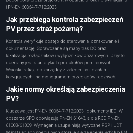
Dobór potwierdza projektant w oparciu o lokalne wymagania
i PN‑EN 60364‑7‑712:2023.
Jak przebiega kontrola zabezpieczeń
PV przez straż pożarną?
Kontrola weryfikuje dostęp do sterowania, oznakowanie i
dokumentację. Sprawdzane są mapy tras DC oraz
lokalizacja rozłączników i wyłączników pożarowych. Często
oceniany jest stan etykiet i protokołów pomiarowych.
Wnioski trafiają do zarządcy z zaleceniami działań
korygujących i harmonogramem przeglądów rocznych.
Jakie normy określają zabezpieczenia
PV?
Kluczowa jest PN‑EN 60364‑7‑712:2023 i dokumenty IEC. W
obszarze SPD obowiązują PN‑EN 61643, a dla RCD PN‑EN
61008/61009. Wymagania uzupełniają wytyczne PSP i UDT.
W instalacjach specjalnych stosuje się zalecenia VdS lub FM