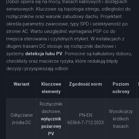
Dobór opiera się na mocy, trasach kablowych i dostępach
serwisowych. Kluczowe są topologia strings, odległości do
rozłączników oraz warunki zabudowy dachu. Projektant
określa parametry zwarciowe, typy SPD i selektywność po
stronie AC. Warto uwzględnić wymagania PSP co do
miejsca sterowania i czytelnych etykiet. W instalacjach z
długimi trasami DC stosuje się rozłączniki dachowe i
systemy
detekcja łuku PV
. Pomocne są kalkulatory doboru,
checklisty oraz macierze ryzyka, które redukują błędy
decyzji i przyspieszają odbiór.
Wariant
Kluczowe
Zgodność norm
Poziom
elementy
ochrony
Rozłączniki
dachowe,
Wysoki przy
Odłączanie
PN‑EN
wyłącznik
krótkich
źródła DC
60364‑7‑712:2023
pożarowy
trasach
PV