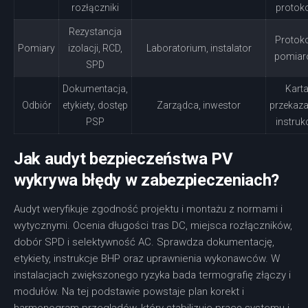
rozłączniki
protok
Rezystancja
Protok
Pomiary
izolacji, RCD,
Laboratorium, instalator
pomiar
SPD
Dokumentacja,
Kart
Odbiór
etykiety, dostęp
Zarządca, inwestor
przekaza
PSP
instruk
Jak audyt bezpieczeństwa PV
wykrywa błędy w zabezpieczeniach?
Audyt weryfikuje zgodność projektu i montażu z normami i
wytycznymi. Ocenia długości tras DC, miejsca rozłączników,
dobór SPD i selektywność AC. Sprawdza dokumentację,
etykiety, instrukcje BHP oraz uprawnienia wykonawców. W
instalacjach zwiększonego ryzyka bada termografię złączy i
modułów. Na tej podstawie powstaje plan korekt i