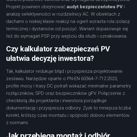
Projekt powinien obejmować
audyt bezpieczeństwa PV
i
analizę selektywności w rozdzielnicy AC. W obiektach z
dachami o niskiej klasie reakcji na ogień wzrasta rola izolacji
termicznej i dystansów od poszyć. Wariant dopasowuje się
też do wymagań PSP przy wejściu dla służb i oznakowania.
Czy kalkulator zabezpieczeń PV
ułatwia decyzję inwestora?
Tak, kalkulator redukuje błąd i przyspiesza projektowanie
zestawu. Narzędzie oparte o PN‑EN 60364‑7‑712:2023,
profile mocy i trasy DC potrafi wskazać minimalne parametry
rozłączników, SPD oraz bezpieczników gPV. Połączenie z
checklistą dla projektanta i inwestora porządkuje
dokumentację i przyspiesza odbiory. Zysk to mniejsza liczba
korekt, krótszy czas montażu i spójność doboru elementów
z normami.
Jak przebiega montaż i odbiór