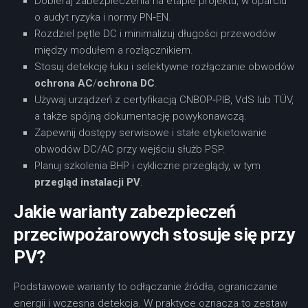
Dobieraj zabezpieczenia na etapie projektu, w oparciu
o audyt ryzyka i normy PN‑EN.
Rozdziel pętle DC i minimalizuj długości przewodów
między modułem a rozłącznikiem.
Stosuj detekcję łuku i selektywne rozłączanie obwodów
ochrona AC
/
ochrona DC
.
Używaj urządzeń z certyfikacją CNBOP‑PIB, VdS lub TÜV,
a także spójną dokumentację powykonawczą.
Zapewnij dostępy serwisowe i stałe etykietowanie
obwodów DC/AC przy wejściu służb PSP.
Planuj szkolenia BHP i cykliczne przeglądy, w tym
przegląd instalacji PV
.
Jakie warianty zabezpieczeń
przeciwpożarowych stosuje się przy
PV?
Podstawowe warianty to odłączanie źródła, ograniczanie
energii i wczesna detekcja. W praktyce oznacza to zestaw