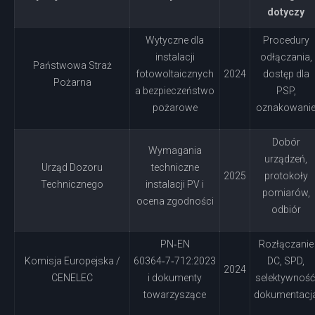
dotyczy
Wytyczne dla
Procedury
instalacji
odłączania,
Państwowa Straż
fotowoltaicznych
2024
dostęp dla
Pożarna
a bezpieczeństwo
PSP,
pożarowe
oznakowani
Dobór
Wymagania
urządzeń,
Urząd Dozoru
techniczne
2025
protokoły
Technicznego
instalacji PV i
pomiarów,
ocena zgodności
odbiór
PN‑EN
Rozłączanie
Komisja Europejska /
60364‑7‑712:2023
DC, SPD,
2024
CENELEC
i dokumenty
selektywność
towarzyszące
dokumentacj