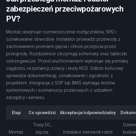
zabezpieczeń przeciwpożarowych
PV?
Montaż obejmuje rozmieszczenie rozłączników, SPD i
oznakowanie obwodów. Instalator prowadzi przewody z
zachowaniem promieni gięcia i chroni przejścia przez
przegrody. Rozdzielnice otrzymują schematy oraz tabliczki
ostrzegawcze. Przed uruchomieniem wykonuje się pomiary
ciągłości, rezystancji izolacji i testy RCD. Odbiór końcowy
sprawdza dokumentację, oznakowanie i zgodność z
projektem. Integracja z SSP lub BMS wymaga testów
systemowych i scenariuszy pożarowych z udziałem
zarządcy i serwisu.
Etap
Co sprawdzić
Akceptacja/odpowiedzialny
Dokum
Trasy DC,
Dzienn
Montaż
złącza,
Instalator, kierownik robót
budow