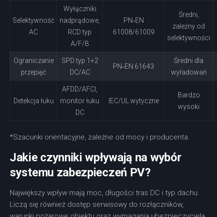
Wyłączniki
Średni,
Selektywność
nadprądowe,
PN‑EN
zależny od
AC
RCD typ
61008/61009
selektywności
A/F/B
Ograniczanie
SPD typ 1+2
Średni dla
PN‑EN 61643
przepięć
DC/AC
wyładowań
AFDD/AFCI,
Bardzo
Detekcja łuku
monitor łuku
IEC/UL wytyczne
wysoki
DC
*Szacunki orientacyjne, zależne od mocy i producenta.
Jakie czynniki wpływają na wybór
systemu zabezpieczeń PV?
Największy wpływ mają moc, długości tras DC i typ dachu.
Liczą się również dostęp serwisowy do rozłączników,
warunki pożarowe obiektu oraz wymagania ubezpieczyciela.