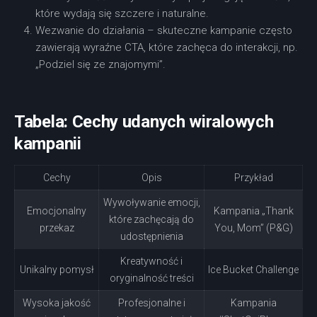
które wydają się szczere i naturalne.
Wezwanie do działania – skuteczne kampanie często
zawierają wyraźne CTA, które zachęca do interakcji, np.
„Podziel się ze znajomymi”.
Tabela: Cechy udanych wiralowych
kampanii
Cechy
Opis
Przykład
Wywoływanie emocji,
Emocjonalny
Kampania „Thank
które zachęcają do
przekaz
You, Mom” (P&G)
udostępnienia
Kreatywność i
Unikalny pomysł
Ice Bucket Challenge
oryginalność treści
Wysoka jakość
Profesjonalne i
Kampania