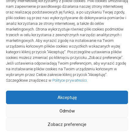
strony internetowej korzystamy z plików cookies. Pliki cookies umożliwiają
Projekty domów Podkarpacie
nam zapewnienie prawidłowego działania naszej strony internetowej
oraz realizację podstawowych jej funkcji, a po uzyskaniu Twojej zgody,
pliki cookies są przez nas wykorzystywane do dokonywania pomiarów i
analiz korzystania ze strony internetowej, a także do celów
marketingowych. Strona wykorzystuje również pliki cookies podmiotów
trzecich w celu korzystania z zewnętrznych narzędzi analitycznych i
linki z nap
marketingowych. Aby wyrazić zgodę na instalowanie na Twoim
urządzeniu końcowym plików cookies wszystkich wskazanych wyżej
kategorii kliknij przycisk "Akceptuję". Poszczególne ustawienia plików
cookies możesz zmieniać po kliknięciu przycisku „Zobacz preferencje”.
Jeśli ustawienia odpowiadają Twoim preferencjom, aby wyrazić zgodę
na instalowanie plików cookies na Twoim urządzeniu końcowym w
wybranym przez Ciebie zakresie kliknij przycisk "Akceptuję".
Szczegółowe znajdziesz w
Polityce prywatności
.
Akceptuję
Odmów
Społeczność Edukacyjna © 2026. All Rights Reserved.
Zobacz preferencje