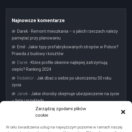
Najnowsze komentarze
Darek
-
Remont mieszkania – o jakich rzeczach należy
pamiętać przy planowaniu
Emil
-
Jakie typy prefabrykowanych stropów w Polsce?
Prawda z budowy i kosztów
Darek
-
Które profile okienne najlepiej zatrzymują
ciepło? Ranking 2024
Redaktor
-
Jak dbać o siebie po ukończeniu 50 roku
życia
Janek
-
Jakie choroby obejmuje ubezpieczenie na życie
– lista i przykłady
Zarządzaj zgodami plików
cookie
W celu świadczenia usług na najwyższym poziomie w ramach naszej