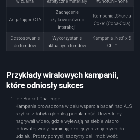
wizualna
estetyczne materiały
#ShotOniPhone
Zachęcenie
Kampania „Share a
Angażujące CTA
użytkowników do
Coke” (Coca-Cola)
interakcji
Dostosowanie
Wykorzystanie
Kampania „Netflix &
do trendów
aktualnych trendów
Chill”
Przykłady wiralowych kampanii,
które odniosły sukces
Ice Bucket Challenge
Kampania prowadzona w celu wsparcia badań nad ALS
szybko zdobyła globalną popularność. Uczestnicy
nagrywali wideo, gdzie wylewają na siebie wiadro
lodowatej wody, nominując kolejnych znajomych do
udziału. Prosty pomysł, szczytny cel i możliwość