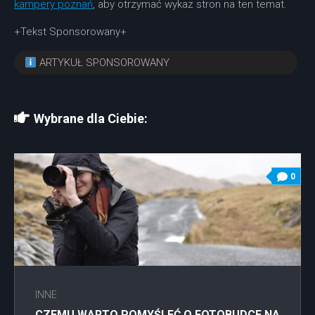
kampery poznań
, aby otrzymać wykaz stron na ten temat.
+Tekst Sponsorowany+
ARTYKUŁ SPONSOROWANY
Wybrane dla Ciebie:
0
INNE
CZEMU WARTO POMYŚLEĆ O FOTOBUDCE NA