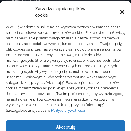
– lista i przykłady
Zarządzaj zgodami plików
cookie
W celu świadczenia usług na najwyższym poziomie w ramach naszej
strony internetowej korzystamy z plików cookies. Pliki cookies umożliwiają
Projekty domów Podkarpacie
nam zapewnienie prawidłowego działania naszej strony internetowej
oraz realizację podstawowych jej funkcji, a po uzyskaniu Twojej zgody,
pliki cookies są przez nas wykorzystywane do dokonywania pomiarów i
analiz korzystania ze strony internetowej, a także do celów
marketingowych. Strona wykorzystuje również pliki cookies podmiotów
trzecich w celu korzystania z zewnętrznych narzędzi analitycznych i
linki z nap
marketingowych. Aby wyrazić zgodę na instalowanie na Twoim
urządzeniu końcowym plików cookies wszystkich wskazanych wyżej
kategorii kliknij przycisk "Akceptuję". Poszczególne ustawienia plików
cookies możesz zmieniać po kliknięciu przycisku „Zobacz preferencje”.
Jeśli ustawienia odpowiadają Twoim preferencjom, aby wyrazić zgodę
na instalowanie plików cookies na Twoim urządzeniu końcowym w
wybranym przez Ciebie zakresie kliknij przycisk "Akceptuję".
Szczegółowe znajdziesz w
Polityce prywatności
.
Akceptuję