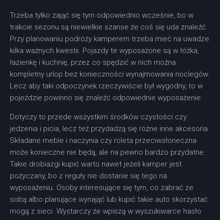
Trzeba tylko zająć się tym odpowiednio wcześnie, bo w
trakcie sezonu są niewielkie szanse że coś się uda znaleźć.
Przy planowaniu podróży kamperem trzeba mieć na uwadze
kilka ważnych kwestii. Pojazdy te wyposażone są w łóżka,
łazienkę i kuchnię, przez co spędzić w nich można
kompletny urlop bez konieczności wynajmowania noclegów.
Lecz aby taki odpoczynek rzeczywiście był wygodny, to w
pojeździe powinno się znaleźć odpowiednie wyposażenie.
Dotyczy to przede wszystkim środków czystości czy
jedzenia i picia, lecz też przydadzą się różne inne akcesoria.
Składane meble i naczynia czy roleta przeciwsłoneczna
może konieczne nie będą, ale na pewno bardzo przydatne.
Takie drobiazgi kupić warto nawet jeżeli kamper jest
pożyczany, bo z reguły nie dostanie się tego na
wyposażeniu. Osoby interesujące się tym, co zabrać ze
sobą albo planujące wynająć lub kupić takie auto skorzystać
mogą z sieci. Wystarczy że wpiszą w wyszukiwarce hasło