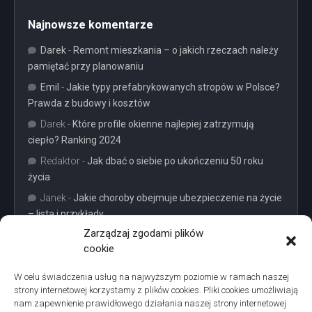
Najnowsze komentarze
Darek
-
Remont mieszkania – o jakich rzeczach należy
pamiętać przy planowaniu
Emil
-
Jakie typy prefabrykowanych stropów w Polsce?
Prawda z budowy i kosztów
Darek
-
Które profile okienne najlepiej zatrzymują
ciepło? Ranking 2024
Redaktor
-
Jak dbać o siebie po ukończeniu 50 roku
życia
Janek
-
Jakie choroby obejmuje ubezpieczenie na życie
– lista i przykłady
Zarządzaj zgodami plików
cookie
W celu świadczenia usług na najwyższym poziomie w ramach naszej
strony internetowej korzystamy z plików cookies. Pliki cookies umożliwiają
Projekty domów Podkarpacie
nam zapewnienie prawidłowego działania naszej strony internetowej