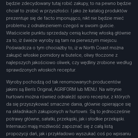
będzie zdecydowany tutaj robić zakupy, to na pewno będzie
chciał to zrobić w przyszłości. I jako że katalog produktów
prezentuje się de facto imponująco, nikt nie będzie mieć
problemu z odnalezieniem czegoś w swoim guście.
Właściciele punktu sprzedaży cenią kuchnię włoską głównie
za to, iż świeże wyroby są tam na pierwszym miejscu.
Poświadcza o tym chociażby to, iż w North Coast można
zakupić włoskie pomidory w butelce, oliwy tłoczone z
najlepszych jakościowo oliwek, czy wędliny zrobione według
sprawdzonych włoskich receptur.
Wyroby pochodzą od tak renomowanych producentów
jakimi są Ben’s Original, AGRIFORM lub MENU. Na witrynie
hurtowni można również odnaleźć sporo receptur, z których
da się przyszykować smaczne dania, głównie opierające się
na składnikach zakupionych w hurtowni. Są to jednocześnie
potrawy główne, sałatki, przekąski, jak i słodkie przekąski.
Internauci mają możliwość zapoznać się z całą listą
propozycji dań, jak i przykładowo wyszukać coś po wpisaniu