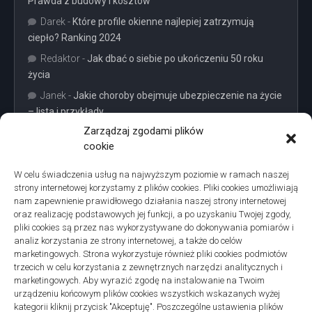
Prawda z budowy i kosztów
Darek
-
Które profile okienne najlepiej zatrzymują
ciepło? Ranking 2024
Redaktor
-
Jak dbać o siebie po ukończeniu 50 roku
życia
Janek
-
Jakie choroby obejmuje ubezpieczenie na życie
– lista i przykłady
Zarządzaj zgodami plików
cookie
W celu świadczenia usług na najwyższym poziomie w ramach naszej
strony internetowej korzystamy z plików cookies. Pliki cookies umożliwiają
Projekty domów Podkarpacie
nam zapewnienie prawidłowego działania naszej strony internetowej
oraz realizację podstawowych jej funkcji, a po uzyskaniu Twojej zgody,
pliki cookies są przez nas wykorzystywane do dokonywania pomiarów i
analiz korzystania ze strony internetowej, a także do celów
marketingowych. Strona wykorzystuje również pliki cookies podmiotów
trzecich w celu korzystania z zewnętrznych narzędzi analitycznych i
linki z nap
marketingowych. Aby wyrazić zgodę na instalowanie na Twoim
urządzeniu końcowym plików cookies wszystkich wskazanych wyżej
kategorii kliknij przycisk "Akceptuję". Poszczególne ustawienia plików