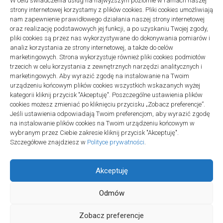
W celu świadczenia usług na najwyższym poziomie w ramach naszej
strony internetowej korzystamy z plików cookies. Pliki cookies umożliwiają
Projekty domów Podkarpacie
nam zapewnienie prawidłowego działania naszej strony internetowej
oraz realizację podstawowych jej funkcji, a po uzyskaniu Twojej zgody,
pliki cookies są przez nas wykorzystywane do dokonywania pomiarów i
analiz korzystania ze strony internetowej, a także do celów
marketingowych. Strona wykorzystuje również pliki cookies podmiotów
trzecich w celu korzystania z zewnętrznych narzędzi analitycznych i
linki z nap
marketingowych. Aby wyrazić zgodę na instalowanie na Twoim
urządzeniu końcowym plików cookies wszystkich wskazanych wyżej
kategorii kliknij przycisk "Akceptuję". Poszczególne ustawienia plików
cookies możesz zmieniać po kliknięciu przycisku „Zobacz preferencje”.
Jeśli ustawienia odpowiadają Twoim preferencjom, aby wyrazić zgodę
na instalowanie plików cookies na Twoim urządzeniu końcowym w
wybranym przez Ciebie zakresie kliknij przycisk "Akceptuję".
Szczegółowe znajdziesz w
Polityce prywatności
.
Akceptuję
Odmów
Społeczność Edukacyjna © 2026. All Rights Reserved.
Zobacz preferencje