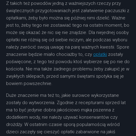
Z takich też powodów jedną z ważniejszych rzeczy przy
świątecznych przygotowaniach jest załatwienie paczuszki z
opłatkami, żeby było można się później nimi dzielić. Ważne
jest to, żeby tego nie zostawiać tego na ostatni moment, bo
może się okazać że nic się nie znajdzie. Dla niejednej osoby
opłatki nie różnią się od siebie niczym, ale podczas wyboru
należy zwrócić swoją uwagę na parę ważnych kwestii. Spore
znaczenie będzie miało chociażby to, czy
opłatki
zostały
poświęcone, z tego też powodu ktoś wybierze się po nie do
kościoła. Nie ma także żadnego problemu żeby zakupić je w
zwykłych sklepach, przed samymi świętami spotyka się je
bowiem powszechnie.
Duże znaczenie ma też to, jakie surowce wykorzystane
zostały do wytworzenia. Zgodnie z recepturami sprzed lat
ma to być jedynie dobra jakościowo mąka pszenna z
dodatkiem wody, nie należy używać konserwantów czy
drożdży. W ostatnim czasie sporą popularnością wśród
dzieci zaczęły się cieszyć opłatki zabarwione na jakiś