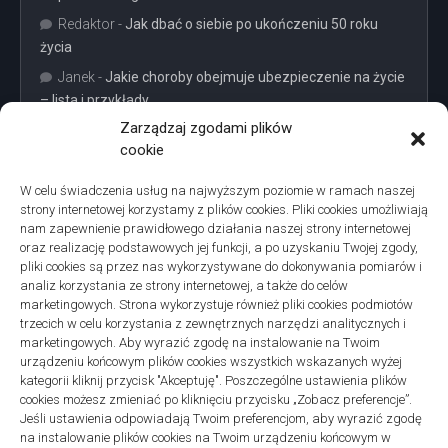
Redaktor
-
Jak dbać o siebie po ukończeniu 50 roku
życia
Janek
-
Jakie choroby obejmuje ubezpieczenie na życie
– lista i przykłady
Zarządzaj zgodami plików
cookie
W celu świadczenia usług na najwyższym poziomie w ramach naszej
strony internetowej korzystamy z plików cookies. Pliki cookies umożliwiają
Projekty domów Podkarpacie
nam zapewnienie prawidłowego działania naszej strony internetowej
oraz realizację podstawowych jej funkcji, a po uzyskaniu Twojej zgody,
pliki cookies są przez nas wykorzystywane do dokonywania pomiarów i
analiz korzystania ze strony internetowej, a także do celów
marketingowych. Strona wykorzystuje również pliki cookies podmiotów
trzecich w celu korzystania z zewnętrznych narzędzi analitycznych i
linki z nap
marketingowych. Aby wyrazić zgodę na instalowanie na Twoim
urządzeniu końcowym plików cookies wszystkich wskazanych wyżej
kategorii kliknij przycisk "Akceptuję". Poszczególne ustawienia plików
cookies możesz zmieniać po kliknięciu przycisku „Zobacz preferencje”.
Jeśli ustawienia odpowiadają Twoim preferencjom, aby wyrazić zgodę
na instalowanie plików cookies na Twoim urządzeniu końcowym w