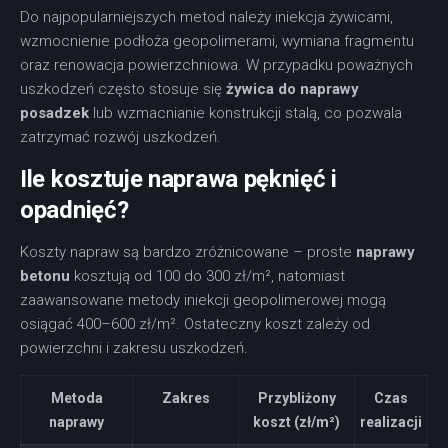
Do najpopularniejszych metod należy iniekcja żywicami,
wzmocnienie podłoża geopolimerami, wymiana fragmentu
oraz renowacja powierzchniowa. W przypadku poważnych
uszkodzeń często stosuje się
żywica do naprawy
posadzek
lub wzmacnianie konstrukcji stalą, co pozwala
zatrzymać rozwój uszkodzeń.
Ile kosztuje naprawa pęknięć i
opadnięć?
Koszty napraw są bardzo zróżnicowane – proste
naprawy
betonu
kosztują od 100 do 300 zł/m², natomiast
zaawansowane metody iniekcji geopolimerowej mogą
osiągać 400–600 zł/m². Ostateczny koszt zależy od
powierzchni i zakresu uszkodzeń.
Metoda
Zakres
Przybliżony
Czas
naprawy
koszt (zł/m²)
realizacji