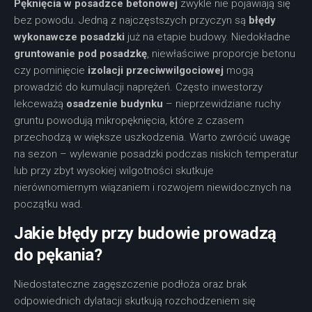
Pęknięcia w posadzce betonowej
zwykle nie pojawiają się
bez powodu. Jedną z najczęstszych przyczyn są
błędy
wykonawcze posadzki
już na etapie budowy. Niedokładne
gruntowanie pod posadzkę
, niewłaściwe proporcje betonu
czy pominięcie
izolacji przeciwwilgociowej
mogą
prowadzić do kumulacji naprężeń. Często inwestorzy
lekceważą
osadzenie budynku
– nieprzewidziane ruchy
gruntu powodują mikropęknięcia, które z czasem
przechodzą w większe uszkodzenia. Warto zwrócić uwagę
na sezon – wylewanie posadzki podczas niskich temperatur
lub przy zbyt wysokiej wilgotności skutkuje
nierównomiernym wiązaniem i rozwojem niewidocznych na
początku wad.
Jakie błędy przy budowie prowadzą
do pękania?
Niedostateczne zagęszczenie podłoża oraz brak
odpowiednich dylatacji skutkują rozchodzeniem się