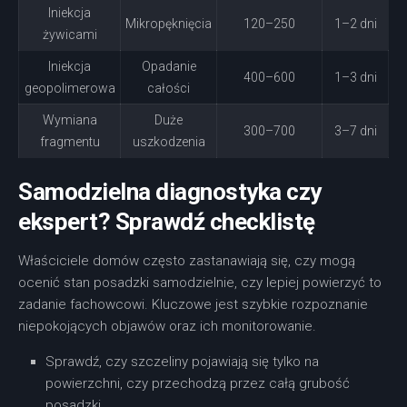
Iniekcja
Mikropęknięcia
120–250
1–2 dni
żywicami
Iniekcja
Opadanie
400–600
1–3 dni
geopolimerowa
całości
Wymiana
Duże
300–700
3–7 dni
fragmentu
uszkodzenia
Samodzielna diagnostyka czy
ekspert? Sprawdź checklistę
Właściciele domów często zastanawiają się, czy mogą
ocenić stan posadzki samodzielnie, czy lepiej powierzyć to
zadanie fachowcowi. Kluczowe jest szybkie rozpoznanie
niepokojących objawów oraz ich monitorowanie.
Sprawdź, czy szczeliny pojawiają się tylko na
powierzchni, czy przechodzą przez całą grubość
posadzki