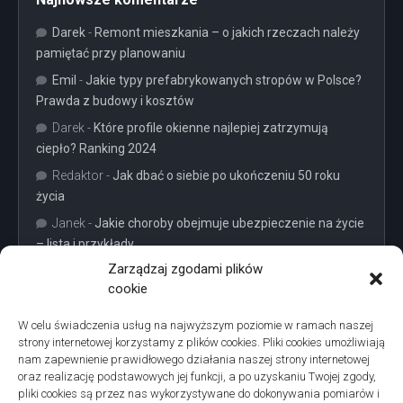
Darek
-
Remont mieszkania – o jakich rzeczach należy
pamiętać przy planowaniu
Emil
-
Jakie typy prefabrykowanych stropów w Polsce?
Prawda z budowy i kosztów
Darek
-
Które profile okienne najlepiej zatrzymują
ciepło? Ranking 2024
Redaktor
-
Jak dbać o siebie po ukończeniu 50 roku
życia
Janek
-
Jakie choroby obejmuje ubezpieczenie na życie
– lista i przykłady
Zarządzaj zgodami plików
cookie
W celu świadczenia usług na najwyższym poziomie w ramach naszej
strony internetowej korzystamy z plików cookies. Pliki cookies umożliwiają
Projekty domów Podkarpacie
nam zapewnienie prawidłowego działania naszej strony internetowej
oraz realizację podstawowych jej funkcji, a po uzyskaniu Twojej zgody,
pliki cookies są przez nas wykorzystywane do dokonywania pomiarów i