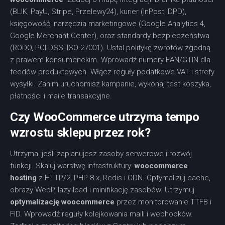
(BLIK, PayU, Stripe, Przelewy24), kurier (InPost, DPD),
księgowość, narzędzia marketingowe (Google Analytics 4,
Google Merchant Center), oraz standardy bezpieczeństwa
(RODO, PCI DSS, ISO 27001). Ustal politykę zwrotów zgodną
z prawem konsumenckim. Wprowadź numery EAN/GTIN dla
feedów produktowych. Włącz reguły podatkowe VAT i strefy
wysyłki. Zanim uruchomisz kampanie, wykonaj test koszyka,
płatności i maile transakcyjne.
Czy WooCommerce utrzyma tempo
wzrostu sklepu przez rok?
Utrzyma, jeśli zaplanujesz zasoby serwerowe i rozwój
funkcji. Skaluj warstwę infrastruktury:
woocommerce
hosting
z HTTP/2, PHP 8.x, Redis i CDN. Optymalizuj cache,
obrazy WebP, lazy-load i minifikację zasobów. Utrzymuj
optymalizację woocommerce
przez monitorowanie TTFB i
FID. Wprowadź reguły kolejkowania maili i webhooków.