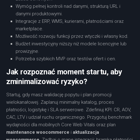
Wymóg pełnej kontroli nad danymi, strukturą URL i
danymi produktowymi.
Integracje z ERP, WMS, kurierami, płatnościami oraz
marketplace.
Możliwość rozwoju funkcji przez wtyczki i własny kod.
Budżet inwestycyjny niższy niż modele licencyjne lub
prowizyjne.
Potrzeba szybkich MVP oraz testów ofert i cen.
Jak rozpoznać moment startu, aby
zminimalizować ryzyko?
Startuj, gdy masz walidację popytu i plan promocji
wielokanałowej. Zaplanuj minimalny katalog, proces
płatności, logistykę i SLA serwerowe. Zdefiniuj KPI: CR, AOV,
CAC, LTV i udział ruchu organicznego. Przygotuj benchmark
wydajności dla mobilnych Core Web Vitals oraz plan
maintenance woocommerce
i
aktualizacja
woocommerce
. Zadbaj o mapę integracji: bramka płatności