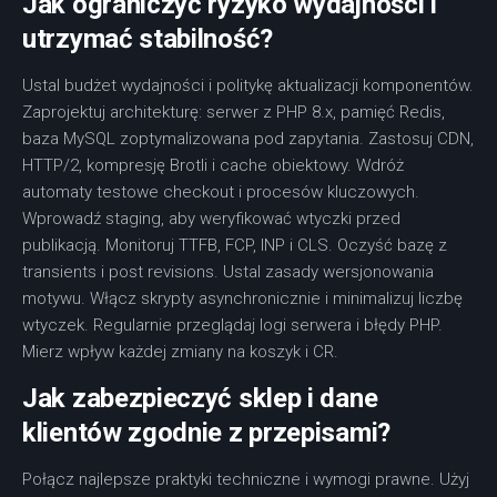
Jak ograniczyć ryzyko wydajności i
utrzymać stabilność?
Ustal budżet wydajności i politykę aktualizacji komponentów.
Zaprojektuj architekturę: serwer z PHP 8.x, pamięć Redis,
baza MySQL zoptymalizowana pod zapytania. Zastosuj CDN,
HTTP/2, kompresję Brotli i cache obiektowy. Wdróż
automaty testowe checkout i procesów kluczowych.
Wprowadź staging, aby weryfikować wtyczki przed
publikacją. Monitoruj TTFB, FCP, INP i CLS. Oczyść bazę z
transients i post revisions. Ustal zasady wersjonowania
motywu. Włącz skrypty asynchronicznie i minimalizuj liczbę
wtyczek. Regularnie przeglądaj logi serwera i błędy PHP.
Mierz wpływ każdej zmiany na koszyk i CR.
Jak zabezpieczyć sklep i dane
klientów zgodnie z przepisami?
Połącz najlepsze praktyki techniczne i wymogi prawne. Użyj