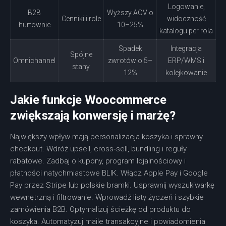
Logowanie,
B2B
Wyższy AOV o
Cenniki i role
widoczność
hurtownie
10–25%
katalogu per rola
Spadek
Integracja
Spójne
Omnichannel
zwrotów o 5–
ERP/WMS i
stany
12%
kolejkowanie
Jakie funkcje Woocommerce
zwiększają konwersję i marżę?
Największy wpływ mają personalizacja koszyka i sprawny
checkout. Wdróż upsell, cross‑sell, bundling i reguły
rabatowe. Zadbaj o kupony, program lojalnościowy i
płatności natychmiastowe BLIK. Włącz Apple Pay i Google
Pay przez Stripe lub polskie bramki. Usprawnij wyszukiwarkę
wewnętrzną i filtrowanie. Wprowadź listy życzeń i szybkie
zamówienia B2B. Optymalizuj ścieżkę od produktu do
koszyka. Automatyzuj maile transakcyjne i powiadomienia