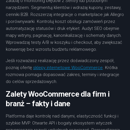
Zadbaj o monitoring błędów z Sentry lub podobnym
narzędziem. Segmentuj klientów i wdrażaj kupony, zestawy,
cenniki B2B. Rozszerzaj integracje o marketplace jak Allegro
i porównywarki. Kontroluj koszt obsługi zamówień przez
automatyzację statusów i druk etykiet. Audyt SEO obejmie
mapy witryny, paginację, kanonikalizację i schematy danych.
Wprowadzaj testy A/B w koszyku i checkout, aby zwiększać
konwersję bez wzrostu budżetu reklamowego.
Jeśli rozważasz realizację przez doświadczony zespół,
poznaj ofertę
sklepy internetowe WooCommerce
. Krótka
rozmowa pomaga dopasować zakres, terminy i integracje
do celów sprzedażowych.
Zalety WooCommerce dla firm i
branż – fakty i dane
Platforma daje kontrolę nad danymi, elastyczność funkcji i
szybkie MVP. Otwarte API i bogaty ekosystem wtyczek