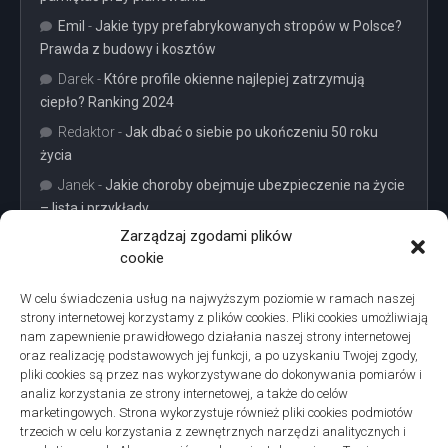
Emil
-
Jakie typy prefabrykowanych stropów w Polsce?
Prawda z budowy i kosztów
Darek
-
Które profile okienne najlepiej zatrzymują
ciepło? Ranking 2024
Redaktor
-
Jak dbać o siebie po ukończeniu 50 roku
życia
Janek
-
Jakie choroby obejmuje ubezpieczenie na życie
– lista i przykłady
Zarządzaj zgodami plików
cookie
W celu świadczenia usług na najwyższym poziomie w ramach naszej
strony internetowej korzystamy z plików cookies. Pliki cookies umożliwiają
Projekty domów Podkarpacie
nam zapewnienie prawidłowego działania naszej strony internetowej
oraz realizację podstawowych jej funkcji, a po uzyskaniu Twojej zgody,
pliki cookies są przez nas wykorzystywane do dokonywania pomiarów i
analiz korzystania ze strony internetowej, a także do celów
marketingowych. Strona wykorzystuje również pliki cookies podmiotów
trzecich w celu korzystania z zewnętrznych narzędzi analitycznych i