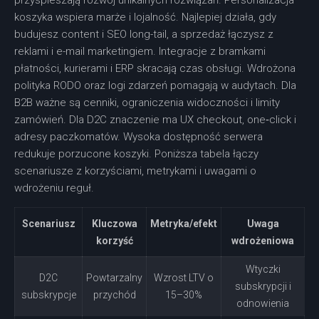
przyspieszają rozwój unikalnych rozwiązań. Personalizacja
koszyka wspiera marże i lojalność. Najlepiej działa, gdy
budujesz content i SEO long-tail, a sprzedaż łączysz z
reklami i e-mail marketingiem. Integracje z bramkami
płatności, kurierami i ERP skracają czas obsługi. Wdrożona
polityka RODO oraz logi zdarzeń pomagają w audytach. Dla
B2B ważne są cenniki, ograniczenia widoczności i limity
zamówień. Dla D2C znaczenie ma UX checkout, one‑click i
adresy paczkomatów. Wysoka dostępność serwera
redukuje porzucone koszyki. Poniższa tabela łączy
scenariusze z korzyściami, metrykami i uwagami o
wdrożeniu reguł.
Scenariusz
Kluczowa
Metryka/efekt
Uwaga
korzyść
wdrożeniowa
Wtyczki
D2C
Powtarzalny
Wzrost LTV o
subskrypcji i
subskrypcje
przychód
15–30%
odnowienia