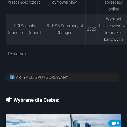
Przedsiębiorczości
cyfrowej MŚP
sprzedaży
online
Wymogi
PCI Security
PCI DSS Summary of
bezpieczeństw
2025
Standards Council
Changes
transakcji
kartowych
+Reklama+
ARTYKUŁ SPONSOROWANY
Wybrane dla Ciebie:
0