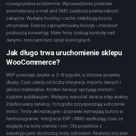
rozwiązywania problemów. Wprowadzenie podstaw
automatyzacji e‑mail and SMS zwiększa powtarzalność
zakupów. Wydajny hosting i cache stabilizują koszty
utrzymania. Dobrze zaprojektowany koszyk i checkout
podnoszą konwersję. Małe firmy zyskują kontrolę nad
danymi i treściami bez opłat licencyjnych.
Jak długo trwa uruchomienie sklepu
WooCommerce?
MVP powstaje zwykle w 2–8 tygodni, a złożone projekty
dłużej. Czas zależy od liczby integracji, importu danych i
jakości materiałów. Krótkie iteracje sprzyjają testom i
szybkim publikacjom. Wstępny warsztat skraca etap analizy.
Zdefiniowany katalog i fotografie przyspieszają wdrożenie
treści. Testy akceptacyjne i poprawki wymagają bufora w
harmonogramie. Integracje ERP i WMS wydłużają czas ze
względu na testy stanów i cen. Dla projektów z
subskrypcjami dochodzą testy odnowień. Realistyczny plan