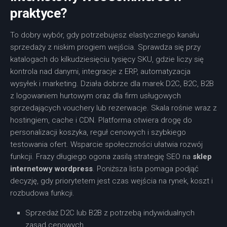
praktyce?
To dobry wybór, gdy potrzebujesz elastycznego kanału
sprzedaży z niskim progiem wejścia. Sprawdza się przy
katalogach do kilkudziesięciu tysięcy SKU, gdzie liczy się
kontrola nad danymi, integracje z ERP, automatyzacja
wysyłek i marketing. Działa dobrze dla marek D2C, B2C, B2B
z logowaniem hurtowym oraz dla firm usługowych
sprzedających vouchery lub rezerwacje. Skala rośnie wraz z
hostingiem, cache i CDN. Platforma otwiera drogę do
personalizacji koszyka, reguł cenowych i szybkiego
testowania ofert. Wsparcie społeczności ułatwia rozwój
funkcji. Frazy długiego ogona zasilą strategię SEO na
sklep
internetowy wordpress
. Poniższa lista pomaga podjąć
decyzję, gdy priorytetem jest czas wejścia na rynek, koszt i
rozbudowa funkcji.
Sprzedaż D2C lub B2B z potrzebą indywidualnych
zasad cenowych.