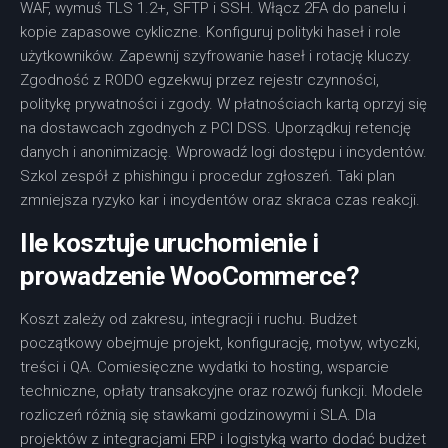
WAF, wymuś TLS 1.2+, SFTP i SSH. Włącz 2FA do panelu i
kopie zapasowe cykliczne. Konfiguruj polityki haseł i role
użytkowników. Zapewnij szyfrowanie haseł i rotację kluczy.
Zgodność z RODO egzekwuj przez rejestr czynności,
politykę prywatności i zgody. W płatnościach kartą oprzyj się
na dostawcach zgodnych z PCI DSS. Uporządkuj retencję
danych i anonimizację. Wprowadź logi dostępu i incydentów.
Szkol zespół z phishingu i procedur zgłoszeń. Taki plan
zmniejsza ryzyko kar i incydentów oraz skraca czas reakcji.
Ile kosztuje uruchomienie i
prowadzenie WooCommerce?
Koszt zależy od zakresu, integracji i ruchu. Budżet
początkowy obejmuje projekt, konfigurację, motyw, wtyczki,
treści i QA. Comiesięczne wydatki to hosting, wsparcie
techniczne, opłaty transakcyjne oraz rozwój funkcji. Modele
rozliczeń różnią się stawkami godzinowymi i SLA. Dla
projektów z integracjami ERP i logistyką warto dodać budżet