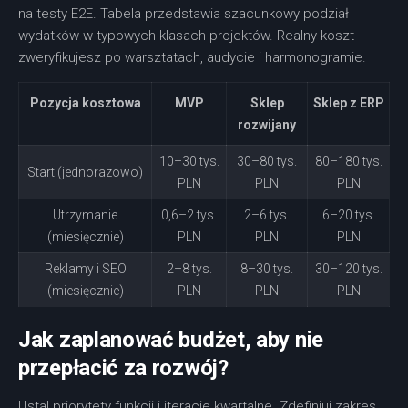
na testy E2E. Tabela przedstawia szacunkowy podział
wydatków w typowych klasach projektów. Realny koszt
zweryfikujesz po warsztatach, audycie i harmonogramie.
Pozycja kosztowa
MVP
Sklep
Sklep z ERP
rozwijany
10–30 tys.
30–80 tys.
80–180 tys.
Start (jednorazowo)
PLN
PLN
PLN
Utrzymanie
0,6–2 tys.
2–6 tys.
6–20 tys.
(miesięcznie)
PLN
PLN
PLN
Reklamy i SEO
2–8 tys.
8–30 tys.
30–120 tys.
(miesięcznie)
PLN
PLN
PLN
Jak zaplanować budżet, aby nie
przepłacić za rozwój?
Ustal priorytety funkcji i iteracje kwartalne. Zdefiniuj zakres