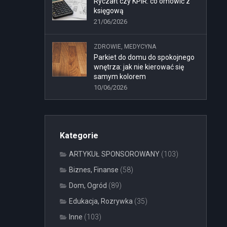
Ryczałt czy KPiR: co omówić z
księgową
21/06/2026
ZDROWIE, MEDYCYNA
Parkiet do domu do spokojnego
wnętrza: jak nie kierować się
samym kolorem
10/06/2026
Kategorie
ARTYKUŁ SPONSOROWANY
(103)
Biznes, Finanse
(58)
Dom, Ogród
(89)
Edukacja, Rozrywka
(35)
Inne
(103)