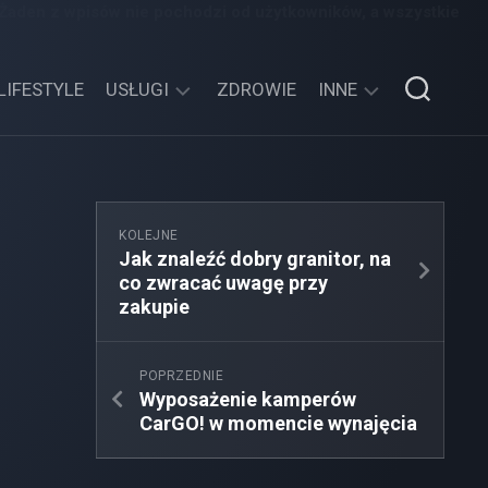
 Żaden z wpisów nie pochodzi od użytkowników, a wszystkie
LIFESTYLE
USŁUGI
ZDROWIE
INNE
TECHNOLOGIE
SPORT,
TURYSTYKA
EDUKACJA,
KOLEJNE
ROZRYWKA
Jak znaleźć dobry granitor, na
co zwracać uwagę przy
MOTORYZACJA,
zakupie
TRANSPORT
POPRZEDNIE
Wyposażenie kamperów
CarGO! w momencie wynajęcia