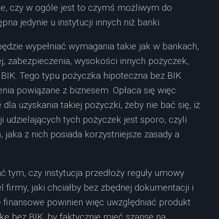
je, czy w ogóle jest to czymś możliwym do
na jedynie u instytucji innych niż banki.
będzie wypełniać wymagania takie jak w bankach,
j, zabezpieczenia, wysokości innych pożyczek,
 BIK. Tego typu pożyczka hipoteczna bez BIK
nia powiązane z biznesem. Opłaca się więc
a uzyskania takiej pożyczki, żeby nie bać się, iż
i udzielających tych pożyczek jest sporo, czyli
 jaka z nich posiada korzystniejsze zasady a
ć tym, czy instytucja przedłoży reguły umowy
l firmy, jaki chciałby bez zbędnej dokumentacji i
 finansowe powinien więc uwzględniać produkt
kę bez BIK, by faktycznie mieć szansę na