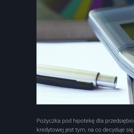
Pożyczka pod hipotekę dla przedsiębio
kredytowej jest tym, na co decyduje się