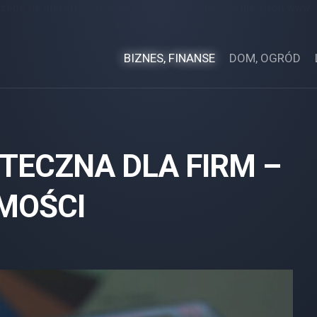
zone na niej artykuły mają na celu pozycjonowanie stron www.
zostały opłacone.
BIZNES, FINANSE
DOM, OGRÓD
TECZNA DLA FIRM –
MOŚCI