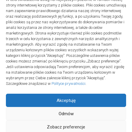
strony internetowej korzystamy z plików cookies. Pliki cookies umożliwiają
Projekty domów Podkarpacie
nam zapewnienie prawidłowego działania naszej strony internetowej
oraz realizację podstawowych jej funkcji, a po uzyskaniu Twojej zgody,
pliki cookies są przez nas wykorzystywane do dokonywania pomiarów i
analiz korzystania ze strony internetowej, a także do celów
marketingowych. Strona wykorzystuje również pliki cookies podmiotów
trzecich w celu korzystania z zewnętrznych narzędzi analitycznych i
linki z nap
marketingowych. Aby wyrazić zgodę na instalowanie na Twoim
urządzeniu końcowym plików cookies wszystkich wskazanych wyżej
kategorii kliknij przycisk "Akceptuję". Poszczególne ustawienia plików
cookies możesz zmieniać po kliknięciu przycisku „Zobacz preferencje”.
Jeśli ustawienia odpowiadają Twoim preferencjom, aby wyrazić zgodę
na instalowanie plików cookies na Twoim urządzeniu końcowym w
wybranym przez Ciebie zakresie kliknij przycisk "Akceptuję".
Szczegółowe znajdziesz w
Polityce prywatności
.
Akceptuję
Odmów
Społeczność Edukacyjna © 2026. All Rights Reserved.
Zobacz preferencje