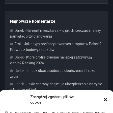
Najnowsze komentarze
Darek
-
Remont mieszkania – o jakich rzeczach należy
pamiętać przy planowaniu
Emil
-
Jakie typy prefabrykowanych stropów w Polsce?
Prawda z budowy i kosztów
Darek
-
Które profile okienne najlepiej zatrzymują
ciepło? Ranking 2024
Redaktor
-
Jak dbać o siebie po ukończeniu 50 roku
życia
Janek
-
Jakie choroby obejmuje ubezpieczenie na życie
– lista i przykłady
Zarządzaj zgodami plików
cookie
W celu świadczenia usług na najwyższym poziomie w ramach naszej