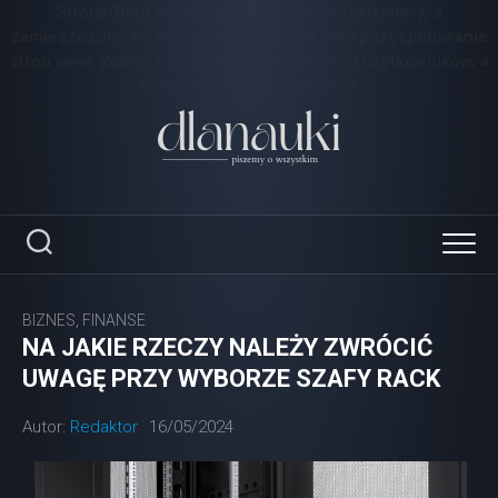
Strona/Blog w całości ma charakter reklamowy, a
zamieszczone na niej artykuły mają na celu pozycjonowanie
stron www. Żaden z wpisów nie pochodzi od użytkowników, a
wszystkie zostały opłacone.
Skip
to
content
BIZNES, FINANSE
NA JAKIE RZECZY NALEŻY ZWRÓCIĆ
UWAGĘ PRZY WYBORZE SZAFY RACK
Autor:
Redaktor
16/05/2024