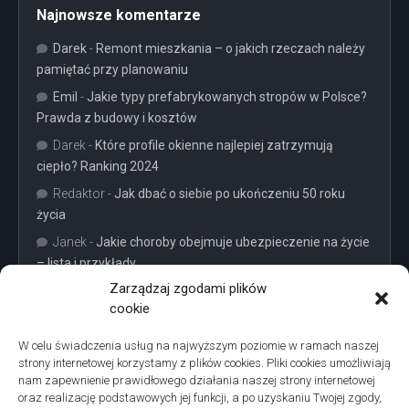
Najnowsze komentarze
Darek
-
Remont mieszkania – o jakich rzeczach należy
pamiętać przy planowaniu
Emil
-
Jakie typy prefabrykowanych stropów w Polsce?
Prawda z budowy i kosztów
Darek
-
Które profile okienne najlepiej zatrzymują
ciepło? Ranking 2024
Redaktor
-
Jak dbać o siebie po ukończeniu 50 roku
życia
Janek
-
Jakie choroby obejmuje ubezpieczenie na życie
– lista i przykłady
Zarządzaj zgodami plików
cookie
W celu świadczenia usług na najwyższym poziomie w ramach naszej
strony internetowej korzystamy z plików cookies. Pliki cookies umożliwiają
Projekty domów Podkarpacie
nam zapewnienie prawidłowego działania naszej strony internetowej
oraz realizację podstawowych jej funkcji, a po uzyskaniu Twojej zgody,